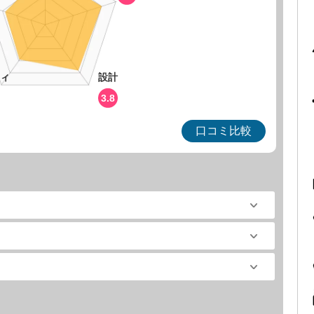
ィ
設計
3.8
口コミ比較