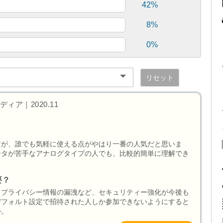
42%
8%
0%
リセット
ィア｜2020.11
すが、誰でも気軽に使える点がやはり一番の人気だと思いま
ータが苦手なアナログタイプの人でも、比較的簡単に理解でき
要？
、プライバシー情報の漏洩など、セキュリティー強化が今後も
デフォルト設定で招待された人しか参加できないようにすると
か。