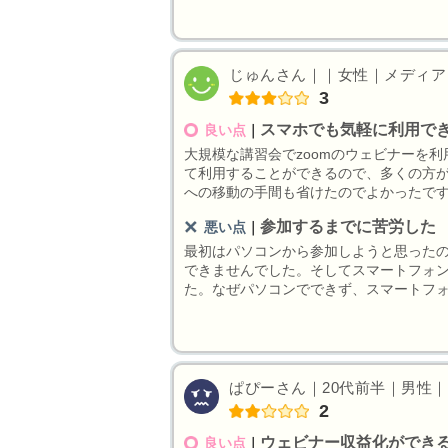
じゅんさん｜｜女性｜メディア｜2
3
スマホでも気軽に利用で
良い点
｜
大規模な講習会でzoomのウェビナーを
て利用することができるので、多くの方
への移動の手間も省けたのでよかったで
参加するまでに苦労した
悪い点
｜
最初はパソコンから参加しようと思った
できませんでした。そしてスマートフォ
た。なぜパソコンでできず、スマートフ
ぱぴーさん｜20代前半｜男性｜メ
2
ウェビナー収益化ができ
良い点
｜