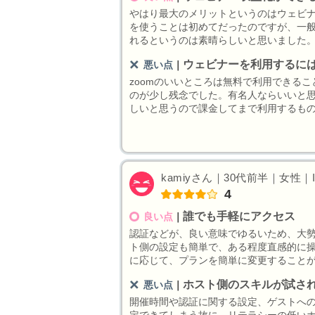
やはり最大のメリットというのはウェビ
を使うことは初めてだったのですが、一
れるというのは素晴らしいと思いました
ウェビナーを利用するに
悪い点
｜
zoomのいいところは無料で利用できる
のが少し残念でした。有名人ならいいと
しいと思うので課金してまで利用するも
kamiyさん｜30代前半｜女性｜IT
4
誰でも手軽にアクセス
良い点
｜
認証などが、良い意味でゆるいため、大
ト側の設定も簡単で、ある程度直感的に
に応じて、プランを簡単に変更すること
ホスト側のスキルが試さ
悪い点
｜
開催時間や認証に関する設定、ゲストへ