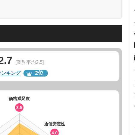
2.7
[業界平均2.5]
2位
ランキング
価格満足度
3.5
通信安定性
4.0