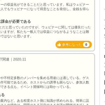
ナーの収益化ができることだと思っています。私はウェビナー
般人でもウェビナーになって得意なことを発信し、金銭を得ら
。
は課金が必要である
ことだと思っていたのですが、ウェビナーに関しては優良だった
思いますが、私たち一般人では収益につながるようなことは難
のではないと思います。
参考になった
0
関連｜2020.11
勢や不特定多数のメンバーを集める用途には適している。ゲス
操作可能であるため、ホストからの誘導も困らない。参加人数
ができる点も、イベント開催時には助かっている。
れる
の案内など、ある程度ホスト側に知識が求められる。簡単に設