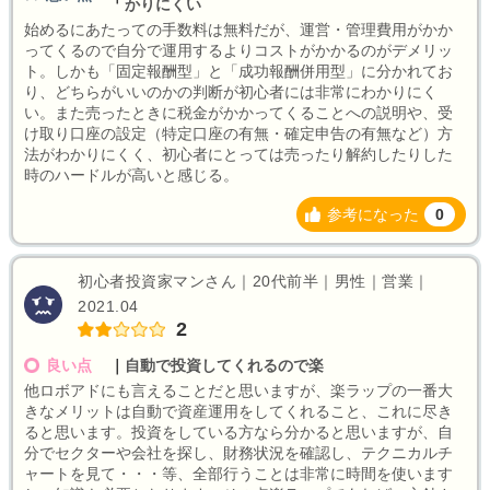
かりにくい
始めるにあたっての手数料は無料だが、運営・管理費用がかか
ってくるので自分で運用するよりコストがかかるのがデメリッ
ト。しかも「固定報酬型」と「成功報酬併用型」に分かれてお
り、どちらがいいのかの判断が初心者には非常にわかりにく
い。また売ったときに税金がかかってくることへの説明や、受
け取り口座の設定（特定口座の有無・確定申告の有無など）方
法がわかりにくく、初心者にとっては売ったり解約したりした
時のハードルが高いと感じる。
参考になった
0
初心者投資家マンさん｜20代前半｜男性｜営業｜
2021.04
2
良い点
｜
自動で投資してくれるので楽
他ロボアドにも言えることだと思いますが、楽ラップの一番大
きなメリットは自動で資産運用をしてくれること、これに尽き
ると思います。投資をしている方なら分かると思いますが、自
分でセクターや会社を探し、財務状況を確認し、テクニカルチ
ャートを見て・・・等、全部行うことは非常に時間を使います