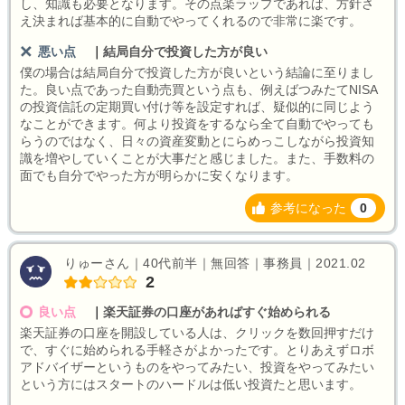
し、知識も必要となります。その点楽ラップであれば、方針さ
え決まれば基本的に自動でやってくれるので非常に楽です。
悪い点
｜
結局自分で投資した方が良い
僕の場合は結局自分で投資した方が良いという結論に至りまし
た。良い点であった自動売買という点も、例えばつみたてNISA
の投資信託の定期買い付け等を設定すれば、疑似的に同じよう
なことができます。何より投資をするなら全て自動でやっても
らうのではなく、日々の資産変動とにらめっこしながら投資知
識を増やしていくことが大事だと感じました。また、手数料の
面でも自分でやった方が明らかに安くなります。
参考になった
0
りゅーさん｜40代前半｜無回答｜事務員｜2021.02
2
良い点
｜
楽天証券の口座があればすぐ始められる
楽天証券の口座を開設している人は、クリックを数回押すだけ
で、すぐに始められる手軽さがよかったです。とりあえずロボ
アドバイザーというものをやってみたい、投資をやってみたい
という方にはスタートのハードルは低い投資たと思います。