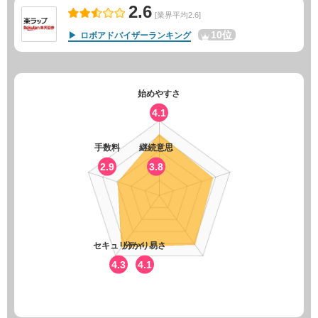
2.6
[業界平均2.6]
10位
ロボアドバイザーランキング
始めやすさ
4.1
手数料
継続意思
2.9
3.8
セキュリティ
分かり易さ
4.3
4.1