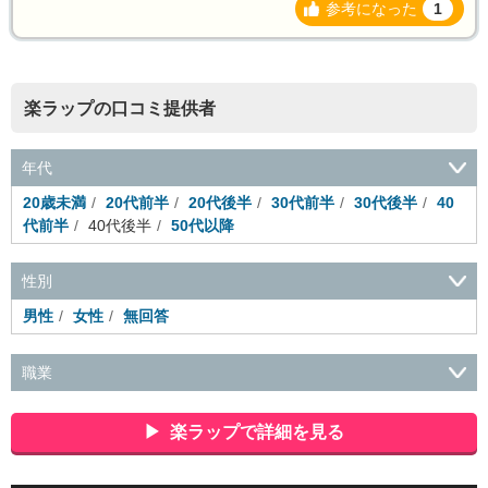
参考になった
1
楽ラップの口コミ提供者
年代
20歳未満
20代前半
20代後半
30代前半
30代後半
40
代前半
40代後半
50代以降
性別
男性
女性
無回答
職業
会社役員・経営者
事務・財務・会計・経理
秘書・受付
ス
ポーツ関連
広告・マスコミ
接客・小売・流通・外食・食
楽ラップで詳細を見る
品
アミューズメント・エンターテイメント・ゲーム関連
美
容・エステ・リラクゼーション
旅行・ホテル・航空・ブライ