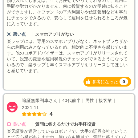
預け入れてしまえば、全てお任せでやってくれるので、運用に
手間や労力がかかりません。何に投資するのか明確に知ること
ができますし、そファンドの平均利回りや信託報酬なども事前
にチェックできるので、安心して運用を任せられるところが気
に入っています。
悪い点
｜
スマホアプリがない
楽ラップには、専用のスマホアプリがなく、ネットブラウザか
らの利用のみとなっているため、相対的に不便さを感じていま
す。他のロボアドバイザーは、スマホアプリがリリースされて
いて、設定の変更や運用状況のチェックができるようになって
いるので、楽ラップも早くスマホアプリをリリースしてほしい
と感じています。
参考になった
0
追証無限列車さん｜40代前半｜男性｜接客業｜
2021.11
4
良い点
｜
質問に答えるだけでお手軽投資
楽天証券が運営しているロボアドで、大手の証券会社というこ
とで安心感がありますね。使い方も簡単で、質問に答えていく