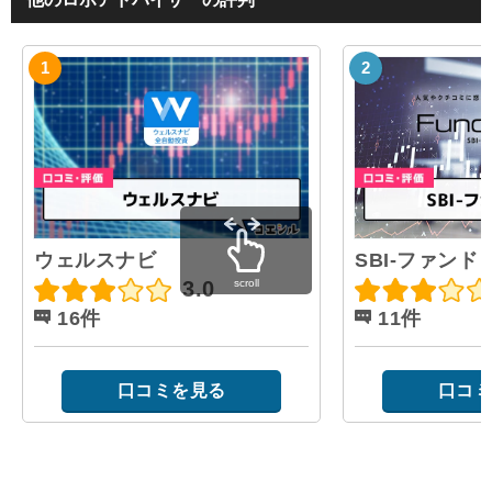
ウェルスナビ
SBI-ファンド
scroll
3.0
16件
11件
口コミを見る
口コミ