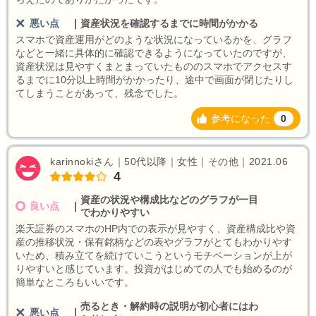
悪い点
｜
資産状況を確認するまでに時間がかかる
スマホで資産運用がどのような状況になっているかを、グラフ
などと一緒に具体的に確認できるようになっていたのですが、
資産状況は見やすくまとまっていたもののスマホでアクセスす
るまでに10分以上時間がかかったり、途中で画面が閉じたりし
てしまうことがあって、残念でした。
参考になった
0
karinnokiさん｜50代以降｜女性｜その他｜2021.06
4
資産の状況や構成比などのグラフが一目
良い点
｜
でわかりやすい
楽天証券のスマホのHP内での表示が見やすく、資産構成比や資
産の推移状況・保有銘柄などの表やグラフがとてもわかりやす
いため、積み立てを続けていこうというモチベーションが上が
りやすいと感じています。投資がはじめての人でも始めるのが
簡単なところもいいです。
売るとき・解約時の説明が初心者にはわ
悪い点
｜