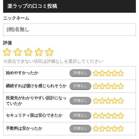
ダル・葬祭
メディア職
クリエイティブ・デザイン・映像・
楽ラップの口コミ投稿
音響
芸能・イベント・コンパニオン
ITエンジニア（システ
ム開発・SE・インフラ）
エンジニア（機械・電気・電子・半
ニックネーム
導体・制御）
警備・交通・建築・土木技術職
医療・福祉・
介護
その他
教育・公務員
学生
自営業・フリーラン
ス
士業・コンサルティング
金融・商社
不動産・保険・サ
ービス
コールセンター
マーケティング・企画
製造業
評価
専業主婦（夫）
営業
※採点できない項目は評価なしを選択してください
始めやすかったか
継続すれば儲けを感じられそうか
投資先がわかりやすい設計になっ
ていたか
セキュリティ面は安心できたか
手数料は安かったか