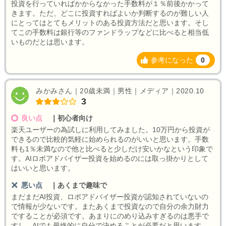
投資を行っていればかからなかった手数料が１％前後かかって
きます。ただ、どこに投資すればよいか判断するのが難しい人
にとってはとてもメリットのある投資方法だと思います。そし
てこの手数料は銀行等のファンドラップなどに比べると相当低
いものだとは思います。
参考になった
0
みかみさん｜20歳未満｜男性｜メディア｜2020.10
3
良い点
｜
初心者向け
楽天ユーザーの為試しに利用してみました。10万円から投資が
できるので比較的気軽に始められるのがいいと思います。手数
料も1％未満なので他と比べると少しだけ安いかなという印象で
す。AIロボアドバイザー投資を始めるのには取っ掛かりとして
はいいと思います。
悪い点
｜
あくまで趣味で
まだまだAI投資、ロボアドバイザー投資が認知されていないの
で情報が少ないです。またあくまで投資なので自分の余力財力
ですることが必須です。あまりにのめり込みすぎるのは悪手で
すし、AIでも最終的に自分で決めることが必要だと思います。