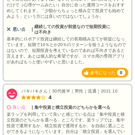
だけで（心理ゲームみたい）自分に合った運用コースをおすす
めしてくれます。「少額からちょっと積み立て投資でも始めて
みよう」という方には良いのではないでしょうか。
継続しての投資が前提なので短期投資に
悪い点
｜
は不向き
基本的にロボアド投資は継続しての長期積み立てが前提になっ
ています。短期で10％とか20％のリターンを狙うようなもので
はないので、短期投資を考えているのであれば不向きであると
言えます。あとは個人的な希望ですが、スマホ用の専用アプリ
があればもっと使いやすいと思いました。
参考になった
0
バキバキさん｜30代後半｜男性｜流通｜2021.10
4
良い点
｜
集中投資と積立投資のどちらかを選べる
楽ラップを利用していて良いと感じている点は「集中投資と積
立投資のどちらかを選べる」ところです。楽ラップでは、集中
投資で運用するか、積立投資で運用するか、を自由に選ぶこと
ができるようになっています。自分は「積立投資」を選んでい