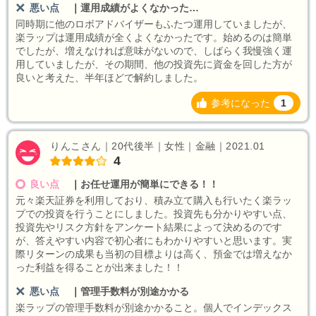
悪い点
｜
運用成績がよくなかった…
同時期に他のロボアドバイザーもふたつ運用していましたが、
楽ラップは運用成績が全くよくなかったです。始めるのは簡単
でしたが、増えなければ意味がないので、しばらく我慢強く運
用していましたが、その期間、他の投資先に資金を回した方が
良いと考えた、半年ほどで解約しました。
参考になった
1
りんこさん｜20代後半｜女性｜金融｜2021.01
4
良い点
｜
お任せ運用が簡単にできる！！
元々楽天証券を利用しており、積み立て購入も行いたく楽ラッ
プでの投資を行うことにしました。投資先も分かりやすい点、
投資先やリスク方針をアンケート結果によって決めるのです
が、答えやすい内容で初心者にもわかりやすいと思います。実
際リターンの成果も当初の目標よりは高く、預金では増えなか
った利益を得ることが出来ました！！
悪い点
｜
管理手数料が別途かかる
楽ラップの管理手数料が別途かかること。個人でインデックス