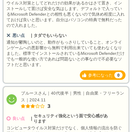
ウイルス対策としてどれだけの効果があるかはさて置き、イン
ストールして置けば安全な気はします。デフォルトで入ってい
るMicrosoft Defenderとの相性も悪くないので気休め程度に入れ
ておけば良いと思います。自分はパソコンの特典で無料だった
ので入れました。
悪い点
｜
タダでもいらない
通知が鬱陶しいのと、動作がもっさりしていること。オンライ
ンゲームへの悪影響から無料で利用出来ていても使わなくなり
ました。標準でインストールされているMicrosoft Defenderだけ
でも一般的な使い方であれば問題ないとの事なので不必要なソ
フトだと思います。
参考になった
0
ブルースさん｜40代後半｜男性｜自由業・フリーラン
ス｜2024.11
3
セキュリティ強化という面で安心感があ
良い点
｜
ります
コンピュータウイルス対策だけでなく、個人情報の流出を防ぐ