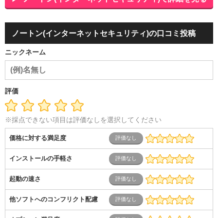
品
アミューズメント・エンターテイメント・ゲーム関連
美
容・エステ・リラクゼーション
旅行・ホテル・航空・ブライ
ダル・葬祭
メディア職
クリエイティブ・デザイン・映像・
ノートン(インターネットセキュリティ)の口コミ投稿
音響
芸能・イベント・コンパニオン
ITエンジニア（システ
ム開発・SE・インフラ）
エンジニア（機械・電気・電子・半
ニックネーム
導体・制御）
警備・交通・建築・土木技術職
医療・福祉・
介護
その他
教育・公務員
学生
自営業・フリーラン
ス
士業・コンサルティング
金融・商社
不動産・保険・サ
ービス
コールセンター
マーケティング・企画
製造業
評価
専業主婦（夫）
営業
※採点できない項目は評価なしを選択してください
価格に対する満足度
インストールの手軽さ
起動の速さ
他ソフトへのコンフリクト配慮