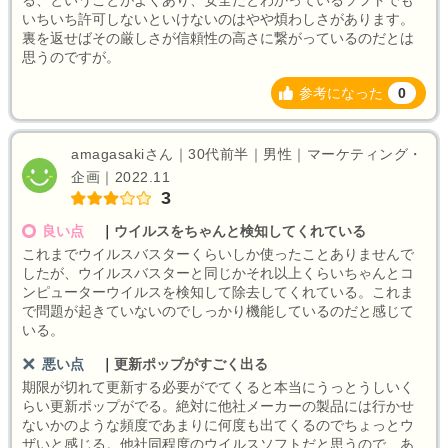
る、ということがよくあり、安全だとわかっているソフトでも
いちいち許可しないといけないのはやや煩わしさがあります。
裏を返せばその厳しさが信頼性の高さに繋がっているのだとは
思うのですが。
参考になった
0
amagasakiさん｜30代前半｜男性｜マーケティング・
企画｜2022.11
3
良い点
｜
ウイルスをちゃんと検知してくれている
これまでウイルスバスターくらいしか使ったことありませんで
したが、ウイルスバスターと同じかそれ以上くらいちゃんとコ
ンピューターウイルスを検知して除去してくれている。これま
で問題が起きていないのでしっかり機能しているのだと感じて
いる。
悪い点
｜
更新ポップがすごく出る
期限が切れて更新する必要がでてくると本当にうっとうしいく
らい更新ポップがでる。絶対に他社メーカーの製品には行かせ
ないかのような頻度であまりに何度も出てくるのでちょっとウ
ザいと感じる。他社同程度のウイルスソフトだと思うので、あ