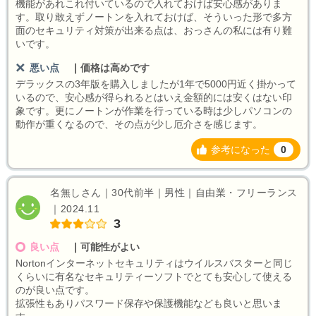
機能があれこれ付いているので入れておけば安心感がありま
す。取り敢えずノートンを入れておけば、そういった形で多方
面のセキュリティ対策が出来る点は、おっさんの私には有り難
いです。
悪い点
｜
価格は高めです
デラックスの3年版を購入しましたが1年で5000円近く掛かって
いるので、安心感が得られるとはいえ金額的には安くはない印
象です。更にノートンが作業を行っている時は少しパソコンの
動作が重くなるので、その点が少し厄介さを感じます。
参考になった
0
名無しさん｜30代前半｜男性｜自由業・フリーランス
｜2024.11
3
良い点
｜
可能性がよい
Nortonインターネットセキュリティはウイルスバスターと同じ
くらいに有名なセキュリティーソフトでとても安心して使える
のが良い点です。
拡張性もありパスワード保存や保護機能なども良いと思いま