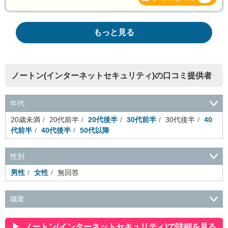
もっと見る
ノートン(インターネットセキュリティ)の口コミ提供者
年代
20歳未満
20代前半
20代後半
30代前半
30代後半
40
代前半
40代後半
50代以降
性別
男性
女性
無回答
職業
会社役員・経営者
事務・財務・会計・経理
秘書・受付
ス
ポーツ関連
広告・マスコミ
接客・小売・流通・外食・食
ノートン(インターネットセキュリティ)で詳細を見る