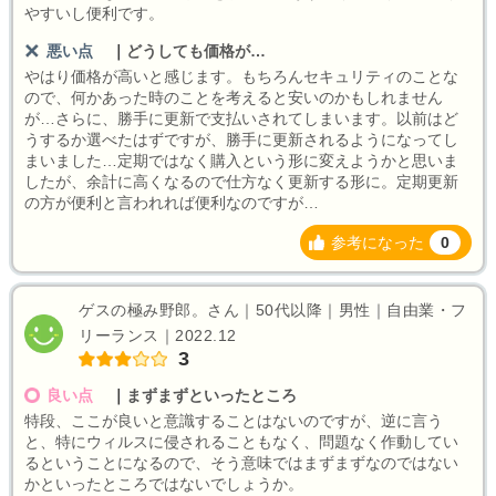
やすいし便利です。
悪い点
｜
どうしても価格が…
やはり価格が高いと感じます。もちろんセキュリティのことな
ので、何かあった時のことを考えると安いのかもしれません
が…さらに、勝手に更新で支払いされてしまいます。以前はど
うするか選べたはずですが、勝手に更新されるようになってし
まいました…定期ではなく購入という形に変えようかと思いま
したが、余計に高くなるので仕方なく更新する形に。定期更新
の方が便利と言われれば便利なのですが…
参考になった
0
ゲスの極み野郎。さん｜50代以降｜男性｜自由業・フ
リーランス｜2022.12
3
良い点
｜
まずまずといったところ
特段、ここが良いと意識することはないのですが、逆に言う
と、特にウィルスに侵されることもなく、問題なく作動してい
るということになるので、そう意味ではまずまずなのではない
かといったところではないでしょうか。