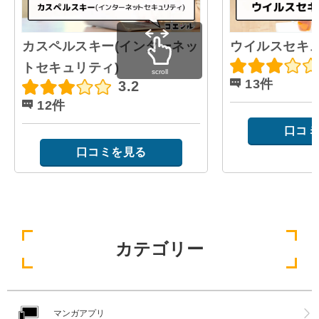
カスペルスキー(インターネッ
ウイルスセキュ
トセキュリティ)
scroll
13件
3.2
12件
口コミ
口コミを見る
カテゴリー
マンガアプリ