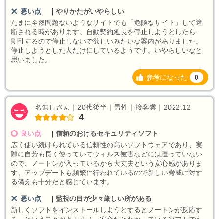
悪い点
｜
やりかたがいやらしい
たまに全然問題ないようなサイトでも「危険なサイト」して遮
断される時があります。自動契約延長を停止しようとしたら、
割引するので停止しないで欲しいみたいな案内がありました。
停止しようとした人だけにしているようです。いやらしいなと
思いました。
参考になった
0
名無しさん｜20代後半｜男性｜接客業｜2022.12
4
良い点
｜
信頼のおけるセキュリティソフト
広く使い続けられている信頼性の高いソフトウェアであり、実
際に自分も長く使っていてウィルス被害などには遭っていない
ので、ノートンが入っているから大丈夫という安心感がありま
す。アップデートも頻繁に行われているので新しい脅威に対す
る備えも十分だと感じています。
悪い点
｜
監視の目が少々厳しい所がある
新しくソフトをインストールしようとするとノートンが反応す