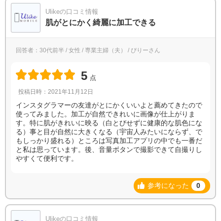
Ulikeの口コミ情報
肌がとにかく綺麗に加工できる
回答者：30代前半 / 女性 / 専業主婦（夫） / ぴりーさん
5
点
投稿日時：2021年11月12日
インスタグラマーの友達がとにかくいいよと薦めてきたので
使ってみました。加工が自然できれいに画像が仕上がりま
す。特に肌がきれいに映る（白とびせずに健康的な肌色にな
る）事と目が自然に大きくなる（宇宙人みたいにならず、で
もしっかり盛れる）ところは写真加工アプリの中でも一番だ
と私は思っています。後、音量ボタンで撮影できて自撮りし
やすくて便利です。
参考になった
0
Ulikeの口コミ情報