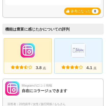
参考になった
0
機能は豊富に感じたかについての評判
3.8
4.1
点
点
Mixgramの口コミ情報
自在にコラージュできます
回答者：20代前半 / 女性 / 旅行関係 / もちさん