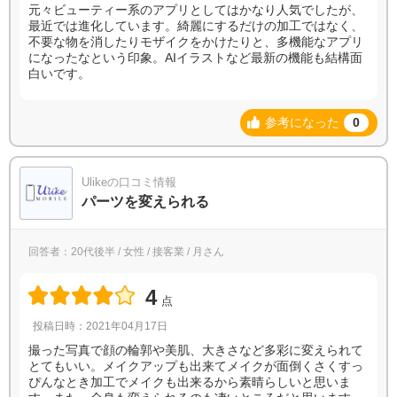
元々ビューティー系のアプリとしてはかなり人気でしたが、
最近では進化しています。綺麗にするだけの加工ではなく、
不要な物を消したりモザイクをかけたりと、多機能なアプリ
になったなという印象。AIイラストなど最新の機能も結構面
白いです。
参考になった
0
Ulikeの口コミ情報
パーツを変えられる
回答者：20代後半 / 女性 / 接客業 / 月さん
4
点
投稿日時：2021年04月17日
撮った写真で顔の輪郭や美肌、大きさなど多彩に変えられて
とてもいい。メイクアップも出来てメイクが面倒くさくすっ
ぴんなとき加工でメイクも出来るから素晴らしいと思いま