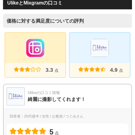
UlikeとMixgramの口コミ
価格に対する満足度についての評判
3.3
4.9
点
点
Ulikeの口コミ情報
綺麗に撮影してくれます！
回答者：20代後半 / 女性 / 公務員 / つぐみさん
5
点