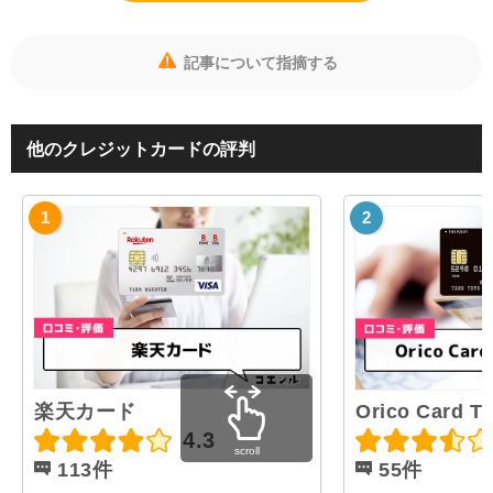
記事について指摘する
他のクレジットカードの評判
楽天カード
Orico Card T
4.3
scroll
113件
55件