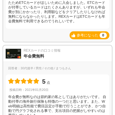
たためETCカードがほしいために入会しました。ETCカード
が付帯しているカードはたくさんありますが、いずれも年会
費が別にかかったり、利用額などをクリアしたりしなければ
無料にならなかったりします。REXカードはETCカードも年
会費無料で利用できるのでうれしいです。
参考になった
0
REXカードの口コミ情報
年会費無料
回答者：30代後半 / 男性 / その他 / まつもさん
5
点
投稿日時：2021年01月20日
年会費が無料なのは節約家の私としてはありがたいです。 自
動付帯の海外旅行保険も特徴の一つだと思います。また、W
eb明細は高性能で費目設定が手動で行うことができ、かつ自
動で円グラフ化される事で、支出項目の把握がしやすいのは