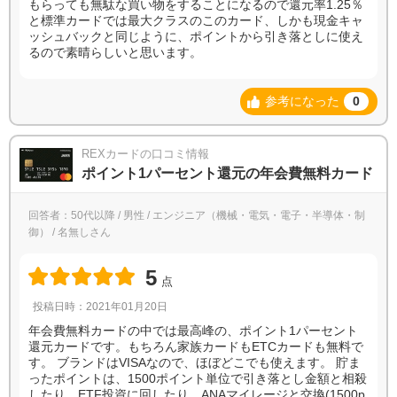
もらっても無駄な買い物をすることになるので還元率1.25％
と標準カードでは最大クラスのこのカード、しかも現金キャ
ッシュバックと同じように、ポイントから引き落としに使え
るので素晴らしいと思います。
参考になった
0
REXカードの口コミ情報
ポイント1パーセント還元の年会費無料カード
回答者：50代以降 / 男性 / エンジニア（機械・電気・電子・半導体・制
御） / 名無しさん
5
点
投稿日時：2021年01月20日
年会費無料カードの中では最高峰の、ポイント1パーセント
還元カードです。もちろん家族カードもETCカードも無料で
す。 ブランドはVISAなので、ほぼどこでも使えます。 貯ま
ったポイントは、1500ポイント単位で引き落とし金額と相殺
したり、ETF投資に回したり、ANAマイレージと交換(1500p