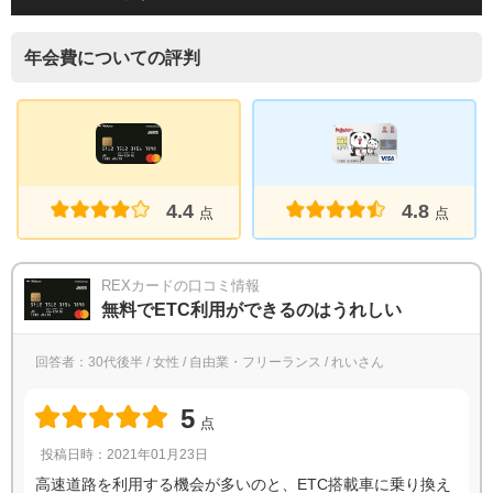
年会費についての評判
4.8
4.4
点
点
REXカードの口コミ情報
無料でETC利用ができるのはうれしい
回答者：30代後半 / 女性 / 自由業・フリーランス / れいさん
5
点
投稿日時：2021年01月23日
高速道路を利用する機会が多いのと、ETC搭載車に乗り換え