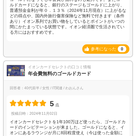
ルドカードになると、銀行のステージもゴールドに上がり、
普通預金金利が年０．１３％（2024年11月現在）に上がるな
どの得点や、国内外旅行傷害保険など無料で付きます（条件
あり）イオン系列でお買い物をしているとポイントがいつの
間にかたまっている状態です。イオン経済圏で生活されてい
る方にはおすすめです。
参考になった
0
イオンカードセレクトの口コミ情報
年会費無料のゴールドカード
回答者：40代前半 / 女性 / IT関連 / わおんさん
5
点
投稿日時：2024年11月02日
イオンカードセレクトを1年100万ほど使ったら、ゴールドカ
ードのインビテーションが来ました。ゴールドになると、イ
オンにあるラウンジが月に8回程度使え（今は使った金額に