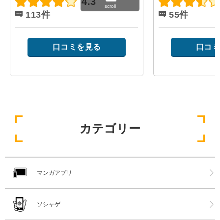
4.3
scroll
113件
55件
口コミを見る
口コミ
カテゴリー
マンガアプリ
ソシャゲ