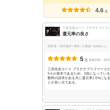
4.6
点
三井住友カード プラチナプリフ
還元率の良さ
回答者：20代後半 / 男性 / 公務員 / satukiさん
5
点
投稿日時：2021
三井住友カード プラチナプリファードの
5％が基本であるため、2倍になってい
数料の請求がある月に還元率1.5%に
とが良い点である。