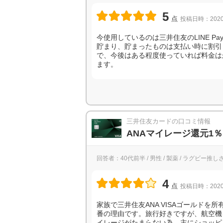
5
点
投稿日時：2020
今使用しているのは三井住友のLINE 
貯まり、貯まったものは支払い時に割引
で、今後はある程度使っていれば料金は
ます。
三井住友カードの口コミ情報
ANAマイレージ還元1％
回答者：40代前半 / 男性 / 製薬 / ラグビー推し
4
点
投稿日時：2020
家族で三井住友ANA VISAゴールド
番の理由です。旅行好きですが、航空機
イレージがたまらない為、主にショッピ