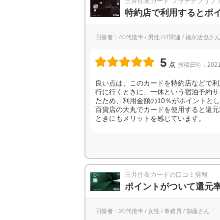
三井住友カード プラチナプリフ
特約店で利用するとポ
回答者：40代後半 / 男性 / IT関連 / 福永活也さ
5
点
投稿日時：2021
良い点は、このカードを特約店などで利
行に行くときに、一休という宿泊予約サ
たため、利用金額の10％がポイントと
百貨店の大丸でカードを使用すると還元
ときにもメリットを感じています。
三井住友カードの口コミ情報
ポイントがついて還元
回答者：20代後半 / 女性 / 事務員 / 胡藤さん