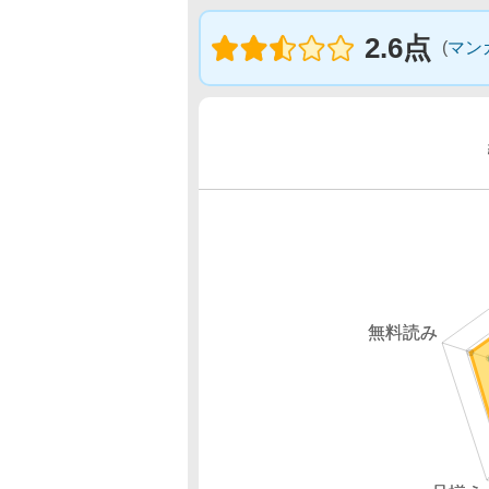
2.6点
(
マン