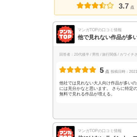
3.7
点
マンガTOPの口コミ情報
他で見れない作品が多
回答者：20代後半 / 男性 / 旅行関係 / カワイチ
5
点
投稿日時：2021
他社では見れない大人向け作品が多いの
には充分かなと思います。 さらに特定
無料で見れる作品が増える。
マンガTOPの口コミ情報