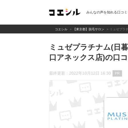
みんなの声を知れる口コミ
コエシル
【東京都】脱毛サロン
ミュゼプラチ
ミュゼプラチナム(日暮
口アネックス店)の口
最終更新：2022年10月12日 16:30
PR