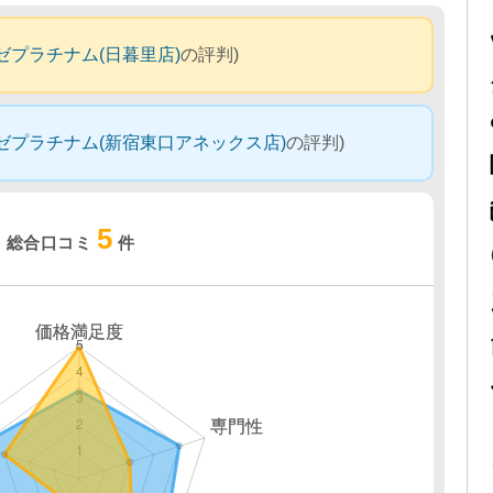
ゼプラチナム(日暮里店)
の評判)
ゼプラチナム(新宿東口アネックス店)
の評判)
5
総合口コミ
件