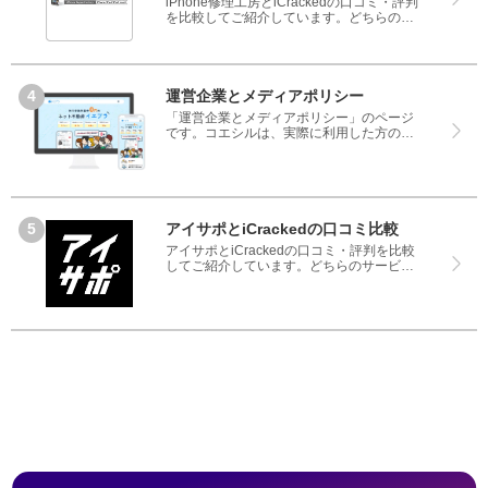
iPhone修理工房とiCrackedの口コミ・評判
を比較してご紹介しています。どちらのサ
ービスも実際を利用した方の評判ですの
で、良いところと悪いところどちらも見
て、iPhone修理工房とiCrackedのどちらを
使うのか参考にしてください。
運営企業とメディアポリシー
「運営企業とメディアポリシー」のページ
です。コエシルは、実際に利用した方の口
コミや評判のみを掲載し、みんなの口コミ
をベースにランキングや評判の比較を掲載
しているサイトです。良い口コミだけでは
なく、悪い口コミもしっかり掲載している
ので、サービスや商品選びにお役立てくだ
さい。
アイサポとiCrackedの口コミ比較
アイサポとiCrackedの口コミ・評判を比較
してご紹介しています。どちらのサービス
も実際を利用した方の評判ですので、良い
ところと悪いところどちらも見て、アイサ
ポとiCrackedのどちらを使うのか参考にし
てください。