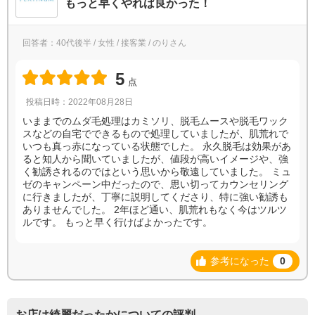
もっと早くやれば良かった！
回答者：40代後半 / 女性 / 接客業 / のりさん
5
点
投稿日時：2022年08月28日
いままでのムダ毛処理はカミソリ、脱毛ムースや脱毛ワック
スなどの自宅でできるもので処理していましたが、肌荒れで
いつも真っ赤になっている状態でした。 永久脱毛は効果があ
ると知人から聞いていましたが、値段が高いイメージや、強
く勧誘されるのではという思いから敬遠していました。 ミュ
ゼのキャンペーン中だったので、思い切ってカウンセリング
に行きましたが、丁寧に説明してくださり、特に強い勧誘も
ありませんでした。 2年ほど通い、肌荒れもなく今はツルツ
ルです。 もっと早く行けばよかったです。
参考になった
0
お店は綺麗だったかについての評判