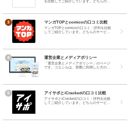
を比較してご紹介しています。どちらのサ
ービスも実際を利用した方の評判ですの
で、良いところと悪いところどちらも見
て、iPhone修理工房とiCrackedのどちらを
使うのか参考にしてください。
マンガTOPとcomicoの口コミ比較
マンガTOPとcomicoの口コミ・評判を比較
してご紹介しています。どちらのサービス
も実際を利用した方の評判ですので、良い
ところと悪いところどちらも見て、マンガ
TOPとcomicoのどちらを使うのか参考にし
てください。
運営企業とメディアポリシー
「運営企業とメディアポリシー」のページ
です。コエシルは、実際に利用した方の口
コミや評判のみを掲載し、みんなの口コミ
をベースにランキングや評判の比較を掲載
しているサイトです。良い口コミだけでは
なく、悪い口コミもしっかり掲載している
ので、サービスや商品選びにお役立てくだ
さい。
アイサポとiCrackedの口コミ比較
アイサポとiCrackedの口コミ・評判を比較
してご紹介しています。どちらのサービス
も実際を利用した方の評判ですので、良い
ところと悪いところどちらも見て、アイサ
ポとiCrackedのどちらを使うのか参考にし
てください。