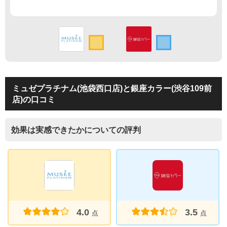
ミュゼプラチナム(池袋西口店)と銀座カラー(渋谷109前
店)の口コミ
効果は実感できたかについての評判
4.0
3.5
点
点