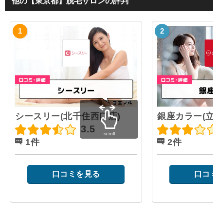
他の【東京都】脱毛サロンの評判
シースリー(北千住西口店)
銀座カラー(立
3.5
scroll
1件
2件
口コミを見る
口コミ