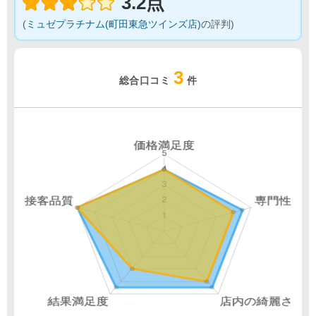
3.2点
(
ミュゼプラチナム(町田東急ツインズ店)
の評判)
3
総合口コミ
件