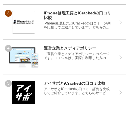
なく、悪い口コミもしっかり掲載している
ので、サービスや商品選びにお役立てくだ
さい。
iPhone修理工房とiCrackedの口コミ
比較
iPhone修理工房とiCrackedの口コミ・評判
を比較してご紹介しています。どちらのサ
ービスも実際を利用した方の評判ですの
で、良いところと悪いところどちらも見
て、iPhone修理工房とiCrackedのどちらを
使うのか参考にしてください。
運営企業とメディアポリシー
「運営企業とメディアポリシー」のページ
です。コエシルは、実際に利用した方の口
コミや評判のみを掲載し、みんなの口コミ
をベースにランキングや評判の比較を掲載
しているサイトです。良い口コミだけでは
なく、悪い口コミもしっかり掲載している
ので、サービスや商品選びにお役立てくだ
さい。
アイサポとiCrackedの口コミ比較
アイサポとiCrackedの口コミ・評判を比較
してご紹介しています。どちらのサービス
も実際を利用した方の評判ですので、良い
ところと悪いところどちらも見て、アイサ
ポとiCrackedのどちらを使うのか参考にし
てください。