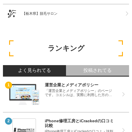
【栃木県】脱毛サロン
ランキング
よく見られてる
投稿されてる
運営企業とメディアポリシー
「運営企業とメディアポリシー」のページ
です。コエシルは、実際に利用した方の口
コミや評判のみを掲載し、みんなの口コミ
をベースにランキングや評判の比較を掲載
しているサイトです。良い口コミだけでは
なく、悪い口コミもしっかり掲載している
ので、サービスや商品選びにお役立てくだ
さい。
iPhone修理工房とiCrackedの口コミ
比較
iPhone修理工房とiCrackedの口コミ・評判