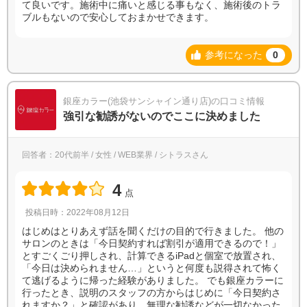
て良いです。施術中に痛いと感じる事もなく、施術後のトラ
ブルもないので安心しておまかせできます。
参考になった
0
銀座カラー(池袋サンシャイン通り店)の口コミ情報
強引な勧誘がないのでここに決めました
回答者：20代前半 / 女性 / WEB業界 / シトラスさん
4
点
投稿日時：2022年08月12日
はじめはとりあえず話を聞くだけの目的で行きました。 他の
サロンのときは「今日契約すれば割引が適用できるので！」
とすごくごり押しされ、計算できるiPadと個室で放置され、
「今日は決められません…」というと何度も説得されて怖く
て逃げるように帰った経験がありました。 でも銀座カラーに
行ったとき、説明のスタッフの方からはじめに「今日契約さ
れますか？」と確認があり、無理な勧誘などが一切なかった