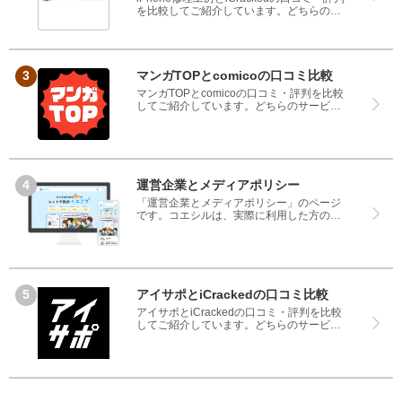
を比較してご紹介しています。どちらのサ
ービスも実際を利用した方の評判ですの
で、良いところと悪いところどちらも見
て、iPhone修理工房とiCrackedのどちらを
使うのか参考にしてください。
マンガTOPとcomicoの口コミ比較
マンガTOPとcomicoの口コミ・評判を比較
してご紹介しています。どちらのサービス
も実際を利用した方の評判ですので、良い
ところと悪いところどちらも見て、マンガ
TOPとcomicoのどちらを使うのか参考にし
てください。
運営企業とメディアポリシー
「運営企業とメディアポリシー」のページ
です。コエシルは、実際に利用した方の口
コミや評判のみを掲載し、みんなの口コミ
をベースにランキングや評判の比較を掲載
しているサイトです。良い口コミだけでは
なく、悪い口コミもしっかり掲載している
ので、サービスや商品選びにお役立てくだ
さい。
アイサポとiCrackedの口コミ比較
アイサポとiCrackedの口コミ・評判を比較
してご紹介しています。どちらのサービス
も実際を利用した方の評判ですので、良い
ところと悪いところどちらも見て、アイサ
ポとiCrackedのどちらを使うのか参考にし
てください。