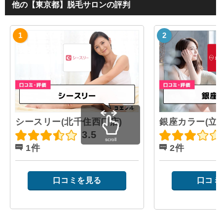
他の【東京都】脱毛サロンの評判
シースリー(北千住西口店)
銀座カラー(立
3.5
scroll
1件
2件
口コミを見る
口コミ