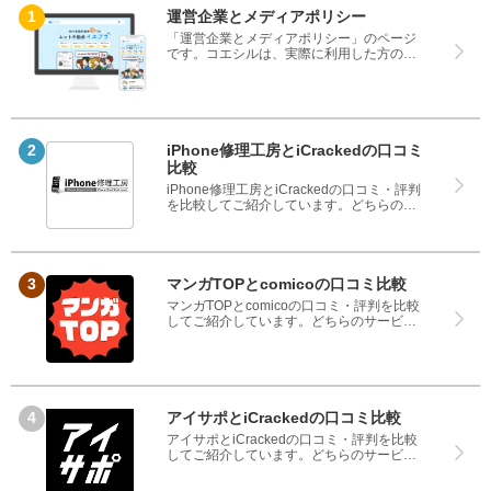
運営企業とメディアポリシー
「運営企業とメディアポリシー」のページ
です。コエシルは、実際に利用した方の口
コミや評判のみを掲載し、みんなの口コミ
をベースにランキングや評判の比較を掲載
しているサイトです。良い口コミだけでは
なく、悪い口コミもしっかり掲載している
ので、サービスや商品選びにお役立てくだ
さい。
iPhone修理工房とiCrackedの口コミ
比較
iPhone修理工房とiCrackedの口コミ・評判
を比較してご紹介しています。どちらのサ
ービスも実際を利用した方の評判ですの
で、良いところと悪いところどちらも見
て、iPhone修理工房とiCrackedのどちらを
使うのか参考にしてください。
マンガTOPとcomicoの口コミ比較
マンガTOPとcomicoの口コミ・評判を比較
してご紹介しています。どちらのサービス
も実際を利用した方の評判ですので、良い
ところと悪いところどちらも見て、マンガ
TOPとcomicoのどちらを使うのか参考にし
てください。
アイサポとiCrackedの口コミ比較
アイサポとiCrackedの口コミ・評判を比較
してご紹介しています。どちらのサービス
も実際を利用した方の評判ですので、良い
ところと悪いところどちらも見て、アイサ