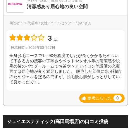
キレイモ(北千住店)の口コミ情報
清潔感あり居心地の良い空間
回答者：30代後半 / 女性 / コールセンター / あいさん
3
点
投稿日時：2022年08月27日
全身脱毛コースで1回90分程度でしたが長くかかるためつい
て下さる方の接客の丁寧さやベッドやタオル等の清潔感や脱
毛の後のパウダールームでお茶やヘアアイロン等設備の充実
面では居心地が良く満足しました。 脱毛した部位に水分補給
のためジェルを塗るのですが、脱毛後お肌がしっとりしてい
て良かったです。
参考になった
0
ジェイエステティック(高田馬場店)の口コミ投稿