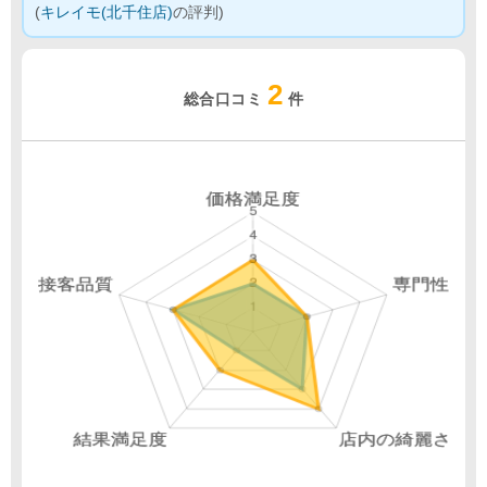
(
キレイモ(北千住店)
の評判)
2
総合口コミ
件