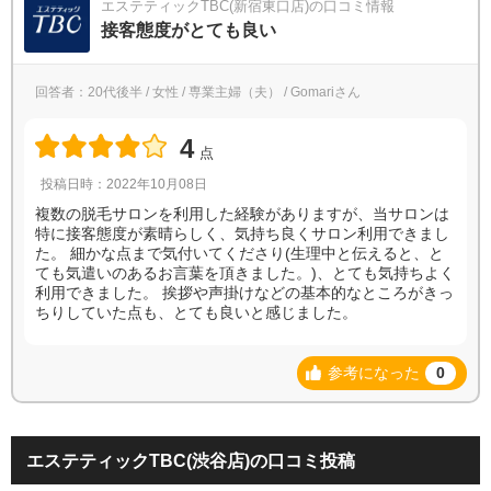
エステティックTBC(新宿東口店)の口コミ情報
接客態度がとても良い
回答者：20代後半 / 女性 / 専業主婦（夫） / Gomariさん
4
点
投稿日時：2022年10月08日
複数の脱毛サロンを利用した経験がありますが、当サロンは
特に接客態度が素晴らしく、気持ち良くサロン利用できまし
た。 細かな点まで気付いてくださり(生理中と伝えると、と
ても気遣いのあるお言葉を頂きました。)、とても気持ちよく
利用できました。 挨拶や声掛けなどの基本的なところがきっ
ちりしていた点も、とても良いと感じました。
参考になった
0
エステティックTBC(渋谷店)の口コミ投稿