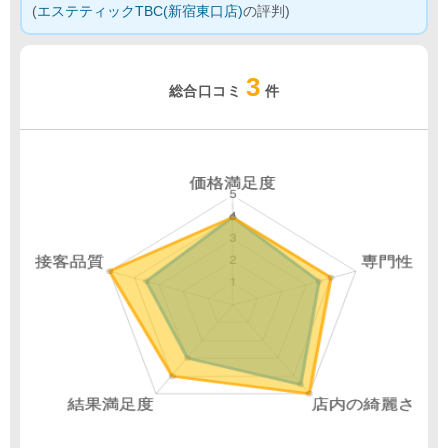
(
エステティックTBC(新宿東口店)
の評判)
3
総合口コミ
件