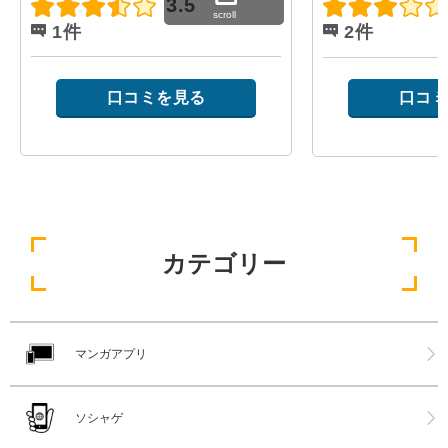
3.5
scroll
1件
2件
口コミを見る
口コミ
カテゴリー
マンガアプリ
ソシャゲ