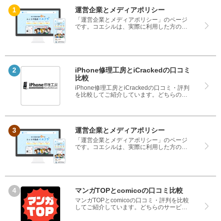
運営企業とメディアポリシー
「運営企業とメディアポリシー」のページ
です。コエシルは、実際に利用した方の口
コミや評判のみを掲載し、みんなの口コミ
をベースにランキングや評判の比較を掲載
しているサイトです。良い口コミだけでは
なく、悪い口コミもしっかり掲載している
ので、サービスや商品選びにお役立てくだ
さい。
iPhone修理工房とiCrackedの口コミ
比較
iPhone修理工房とiCrackedの口コミ・評判
を比較してご紹介しています。どちらのサ
ービスも実際を利用した方の評判ですの
で、良いところと悪いところどちらも見
て、iPhone修理工房とiCrackedのどちらを
使うのか参考にしてください。
運営企業とメディアポリシー
「運営企業とメディアポリシー」のページ
です。コエシルは、実際に利用した方の口
コミや評判のみを掲載し、みんなの口コミ
をベースにランキングや評判の比較を掲載
しているサイトです。良い口コミだけでは
なく、悪い口コミもしっかり掲載している
ので、サービスや商品選びにお役立てくだ
さい。
マンガTOPとcomicoの口コミ比較
マンガTOPとcomicoの口コミ・評判を比較
してご紹介しています。どちらのサービス
も実際を利用した方の評判ですので、良い