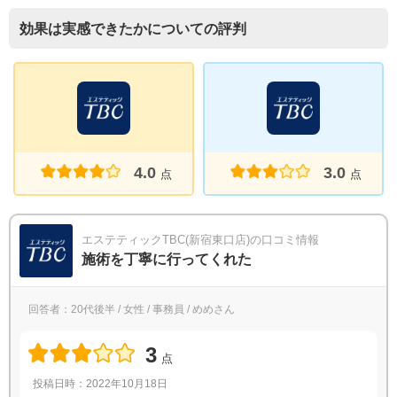
効果は実感できたかについての評判
4.0
3.0
点
点
エステティックTBC(新宿東口店)の口コミ情報
施術を丁寧に行ってくれた
回答者：20代後半 / 女性 / 事務員 / めめさん
3
点
投稿日時：2022年10月18日