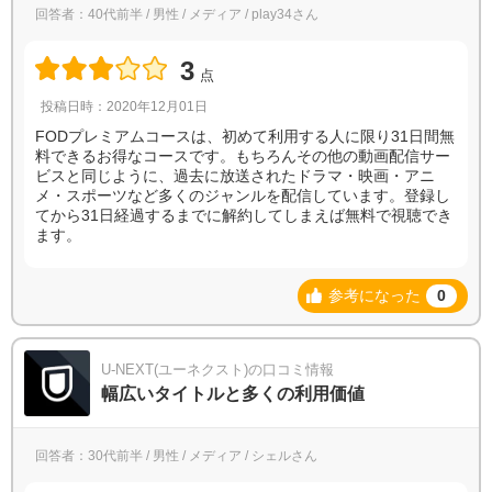
回答者：40代前半 / 男性 / メディア / play34さん
3
点
投稿日時：2020年12月01日
FODプレミアムコースは、初めて利用する人に限り31日間無
料できるお得なコースです。もちろんその他の動画配信サー
ビスと同じように、過去に放送されたドラマ・映画・アニ
メ・スポーツなど多くのジャンルを配信しています。登録し
てから31日経過するまでに解約してしまえば無料で視聴でき
ます。
参考になった
0
U-NEXT(ユーネクスト)の口コミ情報
幅広いタイトルと多くの利用価値
回答者：30代前半 / 男性 / メディア / シェルさん