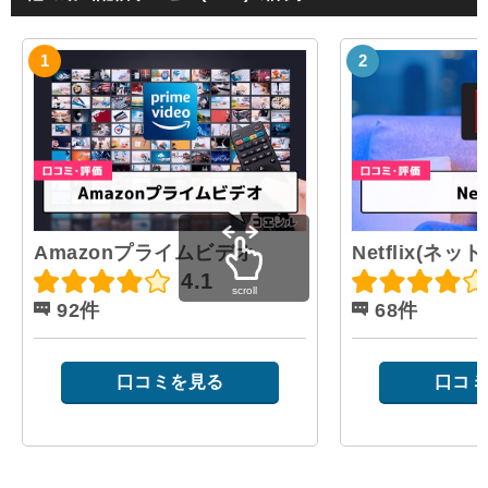
Amazonプライムビデオ
Netflix(ネ
4.1
scroll
92件
68件
口コミを見る
口コミ