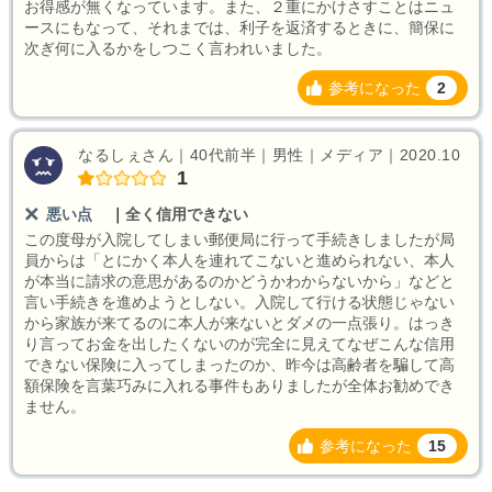
お得感が無くなっています。また、２重にかけさすことはニュ
ースにもなって、それまでは、利子を返済するときに、簡保に
次ぎ何に入るかをしつこく言われいました。
参考になった
2
なるしぇさん｜40代前半｜男性｜メディア｜2020.10
1
悪い点
｜
全く信用できない
この度母が入院してしまい郵便局に行って手続きしましたが局
員からは「とにかく本人を連れてこないと進められない、本人
が本当に請求の意思があるのかどうかわからないから」などと
言い手続きを進めようとしない。入院して行ける状態じゃない
から家族が来てるのに本人が来ないとダメの一点張り。はっき
り言ってお金を出したくないのが完全に見えてなぜこんな信用
できない保険に入ってしまったのか、昨今は高齢者を騙して高
額保険を言葉巧みに入れる事件もありましたが全体お勧めでき
ません。
参考になった
15