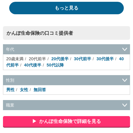
もっと見る
かんぽ生命保険の口コミ提供者
年代
20歳未満
20代前半
20代後半
30代前半
30代後半
40
代前半
40代後半
50代以降
性別
男性
女性
無回答
職業
会社役員・経営者
事務・財務・会計・経理
秘書・受付
ス
ポーツ関連
広告・マスコミ
接客・小売・流通・外食・食
かんぽ生命保険で詳細を見る
品
アミューズメント・エンターテイメント・ゲーム関連
美