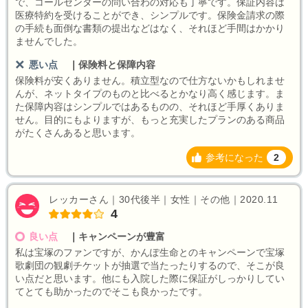
で、コールセンターの問い合わの対応も丁寧です。保証内容は
医療特約を受けることができ、シンプルです。保険金請求の際
の手続も面倒な書類の提出などはなく、それほど手間はかかり
ませんでした。
悪い点
｜
保険料と保障内容
保険料が安くありません。積立型なので仕方ないかもしれませ
んが、ネットタイプのものと比べるとかなり高く感じます。ま
た保障内容はシンプルではあるものの、それほど手厚くありま
せん。目的にもよりますが、もっと充実したプランのある商品
がたくさんあると思います。
参考になった
2
レッカーさん｜30代後半｜女性｜その他｜2020.11
4
良い点
｜
キャンペーンが豊富
私は宝塚のファンですが、かんぽ生命とのキャンペーンで宝塚
歌劇団の観劇チケットが抽選で当たったりするので、そこが良
い点だと思います。他にも入院した際に保証がしっかりしてい
てとても助かったのでそこも良かったです。