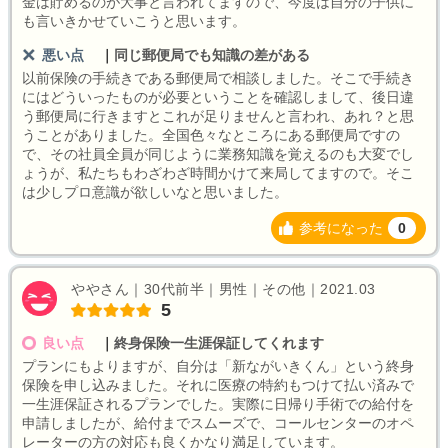
金は貯めるのが大事と言われてますので、今度は自分の子供に
も言いきかせていこうと思います。
悪い点
｜
同じ郵便局でも知識の差がある
以前保険の手続きである郵便局で相談しました。そこで手続き
にはどういったものが必要ということを確認しまして、後日違
う郵便局に行きますとこれが足りませんと言われ、あれ？と思
うことがありました。全国色々なところにある郵便局ですの
で、その社員全員が同じように業務知識を覚えるのも大変でし
ょうが、私たちもわざわざ時間かけて来局してますので。そこ
は少しプロ意識が欲しいなと思いました。
参考になった
0
ややさん｜30代前半｜男性｜その他｜2021.03
5
良い点
｜
終身保険一生涯保証してくれます
プランにもよりますが、自分は「新ながいきくん」という終身
保険を申し込みました。それに医療の特約もつけて払い済みで
一生涯保証されるプランでした。実際に日帰り手術での給付を
申請しましたが、給付までスムーズで、コールセンターのオペ
レーターの方の対応も良くかなり満足しています。