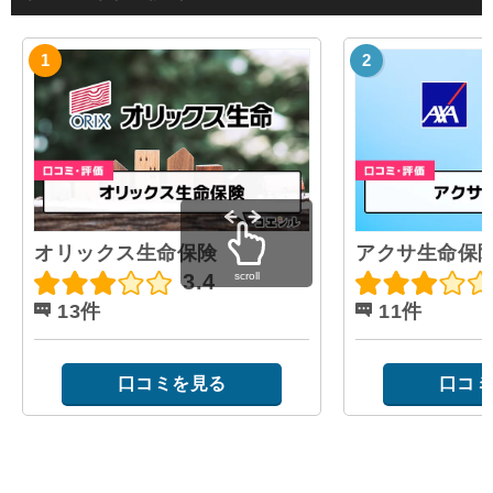
オリックス生命保険
アクサ生命保
scroll
3.4
13件
11件
口コミを見る
口コミ