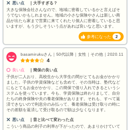
悪い点
｜
大手すぎる？
大きな保険会社さんなので、地域に密着しているかと言えばそ
うでないかもしれません。地域の小さな保険やさんは新しい商
品が出たら家まで営業に来てくれたり個人に密着していると思
いますが、もう少しそういう点があれば良いなと思います。
参考になった
2
basamirukuさん｜50代以降｜女性｜その他｜2020.11
4
良い点
｜
簡保の良い点
子供が二人おり、高校生から大学生の間がとてもお金がかかり
ました。子供の学資保険なども含めて、その当時は、塾代など
にもとてもお金がかかり、この簡保で借り入れできるというシ
ステムを使っています。今も、学資保険は終わりまして、自分
たちの終身保険や夫の養老保険があります。それも、すべて返
済できないので利息分のみ払って、養老保険は受け取りの時に
その差額を返済して受け取るので額は少なくなります。
悪い点
｜
昔と比べて変わった点
こういう商品の利子の利率が下がったので、あまりかけていて