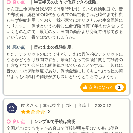
良い点
｜
半官半民のようで信頼できる保険、
かんぽ生命保険は我が家では常時利用している保険制度で、昔
の郵政省、総務省の時代から現在の民営化された時代まで相変
わらず継続利用しており、我が家ではオリジナルの生命保険に
なります。 保険というの特に生命保険は何10年も付き合って
いくものなので、最近の安い民間の商品より身近で信頼できる
というのが一番ではないでしょうか。
悪い点
｜
昔のままの保険制度、
ただ、デメリットのほうですが、これは具体的なデメリットに
なるかどうかは疑問ですが、最近になって保険に関して勧誘の
仕方などで社会的にも問題視されていることですね。 其れに
昔のままの保険制度であり、保険金額にしてもこれは他社の商
品よりも保険料の値段が少し高いというところでしょうか。
参考になった
1
匿名さん｜30代後半｜男性｜弁護士｜2020.12
2
良い点
｜
シンプルで手続は簡明
全国どこにでもあるため窓口で直接説明を受けたい時は便利