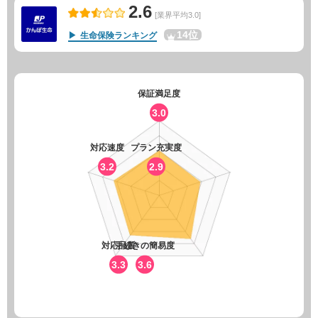
2.6
[業界平均3.0]
14位
生命保険ランキング
保証満足度
3.0
対応速度
プラン充実度
3.2
2.9
対応品質
手続きの簡易度
3.3
3.6