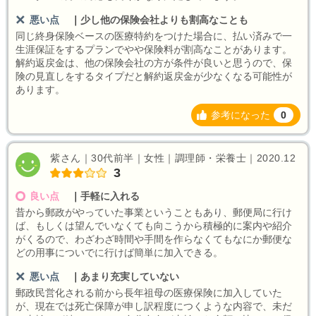
悪い点
｜
少し他の保険会社よりも割高なことも
同じ終身保険ベースの医療特約をつけた場合に、払い済みで一
生涯保証をするプランでやや保険料が割高なことがあります。
解約返戻金は、他の保険会社の方が条件が良いと思うので、保
険の見直しをするタイプだと解約返戻金が少なくなる可能性が
あります。
参考になった
0
紫さん｜30代前半｜女性｜調理師・栄養士｜2020.12
3
良い点
｜
手軽に入れる
昔から郵政がやっていた事業ということもあり、郵便局に行け
ば、もしくは望んでいなくても向こうから積極的に案内や紹介
がくるので、わざわざ時間や手間を作らなくてもなにか郵便な
どの用事についでに行けば簡単に加入できる。
悪い点
｜
あまり充実していない
郵政民営化される前から長年祖母の医療保険に加入していた
が、現在では死亡保障が申し訳程度につくような内容で、未だ