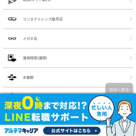
コンタクトレンズ販売店
メガネ店
漫画喫茶(漫喫)
水族館
目次へ戻る
ホットヨガ
スポーツクラブ
都内サウナ