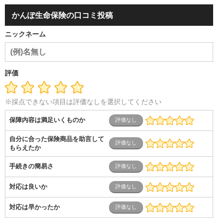
容・エステ・リラクゼーション
旅行・ホテル・航空・ブライ
ダル・葬祭
メディア職
クリエイティブ・デザイン・映像・
かんぽ生命保険の口コミ投稿
音響
芸能・イベント・コンパニオン
ITエンジニア（システ
ム開発・SE・インフラ）
エンジニア（機械・電気・電子・半
ニックネーム
導体・制御）
警備・交通・建築・土木技術職
医療・福祉・
介護
その他
教育・公務員
学生
自営業・フリーラン
ス
士業・コンサルティング
金融・商社
不動産・保険・サ
ービス
コールセンター
マーケティング・企画
製造業
評価
専業主婦（夫）
営業
※採点できない項目は評価なしを選択してください
保障内容は満足いくものか
自分に合った保険商品を助言して
もらえたか
手続きの簡易さ
対応は良いか
対応は早かったか