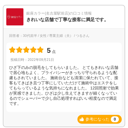
銀座カラー(名古屋駅前店)の口コミ情報
きれいな店舗で丁寧な接客に満足です。
回答者：30代前半 / 女性 / 専業主婦（夫） / つるさん
5
点
投稿日時：2022年09月21日
ひざ下のみの脱毛をしてもらいました。 とてもきれいな店舗
で居心地もよく、プライバシーがきっちり守られるような配
慮もされていました。 施術台なども清潔に保たれていて、接
客もてきぱき且つ丁寧にしていただけて施術中はエステをし
てもらっているような気持ちになれました。 12回照射で効果
が実感できました。ひざは少し生えてきますが細くなってい
るのでシェーバーで少し自己処理すればいい程度なので満足
です。
参考になった
0