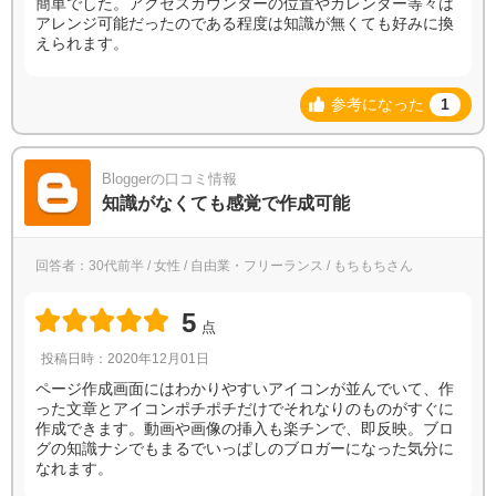
簡単でした。アクセスカウンターの位置やカレンダー等々は
アレンジ可能だったのである程度は知識が無くても好みに換
えられます。
参考になった
1
Bloggerの口コミ情報
知識がなくても感覚で作成可能
回答者：30代前半 / 女性 / 自由業・フリーランス / もちもちさん
5
点
投稿日時：2020年12月01日
ページ作成画面にはわかりやすいアイコンが並んでいて、作
った文章とアイコンポチポチだけでそれなりのものがすぐに
作成できます。動画や画像の挿入も楽チンで、即反映。ブロ
グの知識ナシでもまるでいっぱしのブロガーになった気分に
なれます。