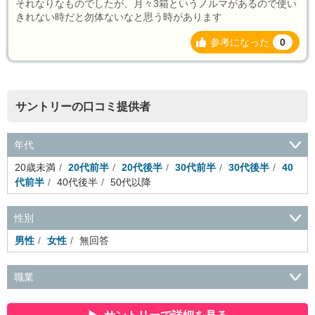
それなりなものでしたが、月々3箱というノルマがあるので使い
きれない時だと勿体ないなと思う時があります
参考になった
0
サントリーの口コミ提供者
年代
20歳未満
20代前半
20代後半
30代前半
30代後半
40
代前半
40代後半
50代以降
性別
男性
女性
無回答
職業
会社役員・経営者
事務・財務・会計・経理
秘書・受付
ス
ポーツ関連
広告・マスコミ
接客・小売・流通・外食・食