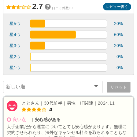
2.7
レビュー書く
口コミ件数10
星5つ
20%
星4つ
60%
星3つ
20%
星2つ
0%
星1つ
0%
リセット
ととさん｜30代前半｜男性｜IT関連｜2024.11
4
良い点
｜
安心感がある
大手企業だから運営についてとても安心感があります。無理に
契約させられたり、法外なキャンセル料金を取られることもな