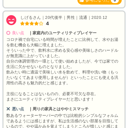
参考になった
0
しげるさん｜20代後半｜男性｜流通｜2020.12
4
良い点
｜
家庭内のユーティリティプレイヤー
コロナ禍で自宅にいる時間が増えたことに比例して、水やお湯
を飲む機会も大幅に増えました。
そういった中で、飲料水に求める安心感や美味しさのハードル
が無意識に上がっていました。
自分の体調管理の一環として使い始めましたが、今では家での
生活に欠かせないものとなりました。
飲みたい時に適温で美味しい水を飲めて、料理や洗い物（もっ
たいなくてあまり使用しませんが）といったことにも使える汎
用性の高さも魅力的だと感じます。
主役になることはないものの、必要不可欠な存在。
まさにユーティリティプレイヤーだと思います！
悪い点
｜
周りの家具とはややミスマッチ
数あるウォーターサーバーの中では比較的シンプルなフォルム
であるようには感じますが、私は生活感のない部屋を目指して
いるので、やや温かみを覚えてしまうところが惜しいと感じま