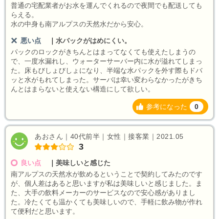
普通の宅配業者がお水を運んでくれるので夜間でも配送しても
らえる。
水の中身も南アルプスの天然水だから安心。
悪い点
｜
水バックがはめにくい。
パックのロックがきちんとはまってなくても使えたしまうの
で、一度水漏れし、ウォーターサーバー内に水が溢れてしまっ
た。床もびしょびしょになり、半端な水パックを外す際もドバ
ッと水がもれてしまった。サーバは幸い変わらなかったがきち
んとはまらないと使えない構造にして欲しい。
参考になった
0
あおさん｜40代前半｜女性｜接客業｜2021.05
3
良い点
｜
美味しいと感じた
南アルプスの天然水が飲めるということで契約してみたのです
が、個人差はあると思いますが私は美味しいと感じました。ま
た、大手の飲料メーカーのサービスなので安心感がありまし
た。冷たくても温かくても美味しいので、手軽に飲み物が作れ
て便利だと思います。