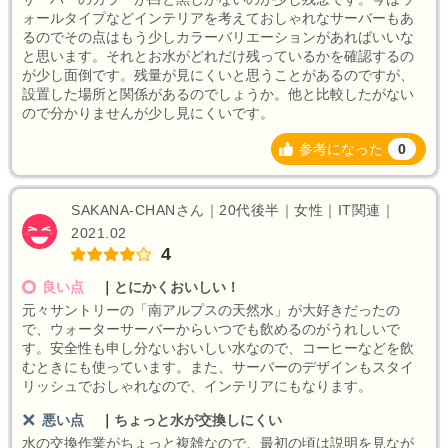
ォールタイプなどインテリアを考えておしゃれなサーバーもあ
るのでその点はもう少しカラーバリエーションがあればいいな
と思います。それとお水がどれだけ残っているかを確認するの
が少し面倒です。残量が見にくいと思うことがあるのですが、
設置した場所と関係があるのでしょうか。他と比較したがない
ので分かりませんが少し見にくいです。
参考になった
0
SAKANA-CHANさん｜20代後半｜女性｜IT関連｜
2021.02
4
良い点
｜
とにかくおいしい！
元々サントリーの「南アルプスの天然水」が大好きだったの
で、ウォーターサーバーからいつでも飲めるのがうれしいで
す。安全性も申し分ないおいしい水なので、コーヒーなどを飲
むときにも使っています。また、サーバーのデザインもスタイ
リッシュでおしゃれなので、インテリアにもなります。
悪い点
｜
ちょっと水が交換しにくい
水の交換作業がちょっと複雑なので、最初の頃は説明を見なが