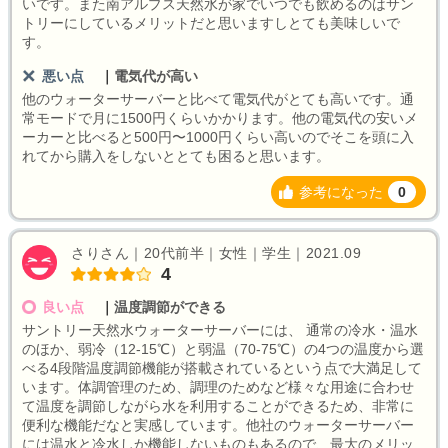
いです。また南アルプス天然水が家でいつでも飲めるのはサン
トリーにしているメリットだと思いますしとても美味しいで
す。
悪い点
｜
電気代が高い
他のウォーターサーバーと比べて電気代がとても高いです。通
常モードで月に1500円くらいかかります。他の電気代の安いメ
ーカーと比べると500円〜1000円くらい高いのでそこを頭に入
れてから購入をしないととても困ると思います。
参考になった
0
さりさん｜20代前半｜女性｜学生｜2021.09
4
良い点
｜
温度調節ができる
サントリー天然水ウォーターサーバーには、 通常の冷水・温水
のほか、弱冷（12-15℃）と弱温（70-75℃）の4つの温度から選
べる4段階温度調節機能が搭載されているという点で大満足して
います。体調管理のため、調理のためなど様々な用途に合わせ
て温度を調節しながら水を利用することができるため、非常に
便利な機能だなと実感しています。他社のウォーターサーバー
には温水と冷水しか機能しないものもあるので、最大のメリッ