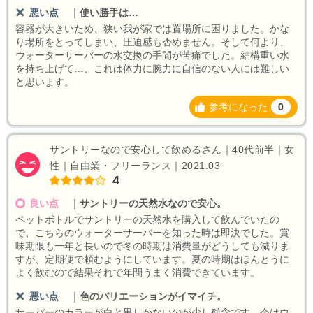
悪い点
｜
使い勝手は…
容器が大きいため、狭い我が家では置場所に困りました。かな
り場所をとってしまい、圧迫感も否めません。そして何より、
ウォーターサーバーの水交換の手間が苦痛でした。結構重い水
を持ち上げて…、これは体力に腕力に自信のない人には難しい
と思います。
参考になった
0
サントリーなので安心して飲めるさん｜40代前半｜女
性｜自由業・フリーランス｜2021.03
4
良い点
｜
サントリーの天然水なので安心。
ペットボトルでサントリーの天然水を購入して飲んでいたの
で、こちらのウォーターサーバーを知った時は即決でした。賞
味期限も一年と長いので冬の時期は消費量がどうしても減りま
すが、定期便で頼むようにしています。夏の時期はほんとうに
よく飲むので結果それで年間うまく消費できています。
悪い点
｜
色のバリエーションがイマイチ。
サーバーのカラーが白と黒しかないのが少し残念です。今はウ