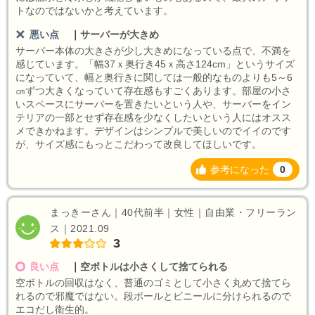
トなのではないかと考えています。
悪い点
｜
サーバーが大きめ
サーバー本体の大きさが少し大きめになっている点で、不満を
感じています。「幅37ｘ奥行き45ｘ高さ124cm」というサイズ
になっていて、幅と奥行きに関しては一般的なものよりも5～6
㎝ずつ大きくなっていて存在感もすごくあります。部屋の小さ
いスペースにサーバーを置きたいという人や、サーバーをイン
テリアの一部とせず存在感を少なくしたいという人にはオスス
メできかねます。デザインはシンプルで美しいのでイイのです
が、サイズ感にもっとこだわって改良してほしいです。
参考になった
0
まっきーさん｜40代前半｜女性｜自由業・フリーラン
ス｜2021.09
3
良い点
｜
空ボトルは小さくして捨てられる
空ボトルの回収はなく、普通のゴミとして小さく丸めて捨てら
れるので邪魔ではない。段ボールとビニールに分けられるので
エコだし衛生的。