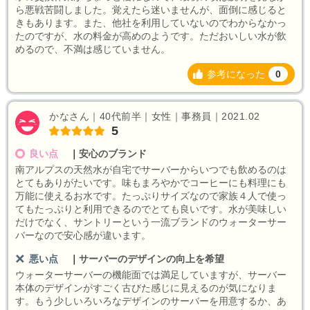
ら悪戦苦闘しました。覚えたら迷いませんが、面倒に感じると
きもあります。また、他社を利用していないのでわからなかっ
たのですが、水の料金が高めのようです。ただおいしい水が飲
めるので、不満は感じていません。
参考になった
0
かなさん｜40代前半｜女性｜事務員｜2021.02
5
良い点
｜
安心のブランド
南アルプスの天然水が自宅でサーバーからいつでも飲めるのは
とてもありがたいです。味もまろやかでコーヒーにも料理にも
万能に使えるお水です。たっぷりサイズなので家族４人で使っ
てもたっぷりと利用できるのでとても良いです。水が美味しい
だけでなく、サントリーという一流ブランドのウォーターサー
バーなので安心感が違います。
悪い点
｜
サーバーのデザインの向上を希望
ウォーターサーバーの機能面では満足していますが、サーバー
本体のデザインがすごく古びた感じに見えるのが気になりま
す。もう少しいろいろなデザインのサーバーを用意するか、あ