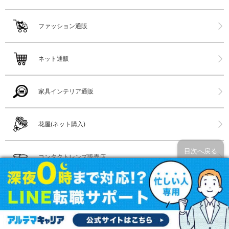
ファッション通販
ネット通販
家具インテリア通販
花屋(ネット購入)
目次へ戻る
コンタクトレンズ販売店
メガネ店
漫画喫茶(漫喫)