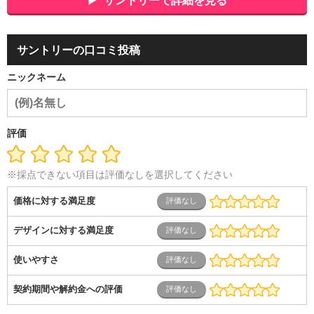
サントリーで詳細を見る
品
アミューズメント・エンターテイメント・ゲーム関連
美
容・エステ・リラクゼーション
旅行・ホテル・航空・ブライ
ダル・葬祭
メディア職
クリエイティブ・デザイン・映像・
サントリーの口コミ投稿
音響
芸能・イベント・コンパニオン
ITエンジニア（システ
ム開発・SE・インフラ）
エンジニア（機械・電気・電子・半
ニックネーム
導体・制御）
警備・交通・建築・土木技術職
医療・福祉・
介護
その他
教育・公務員
学生
自営業・フリーラン
ス
士業・コンサルティング
金融・商社
不動産・保険・サ
ービス
コールセンター
マーケティング・企画
製造業
評価
専業主婦（夫）
営業
※採点できない項目は評価なしを選択してください
価格に対する満足度
デザインに対する満足度
使いやすさ
契約期間や解約金への評価