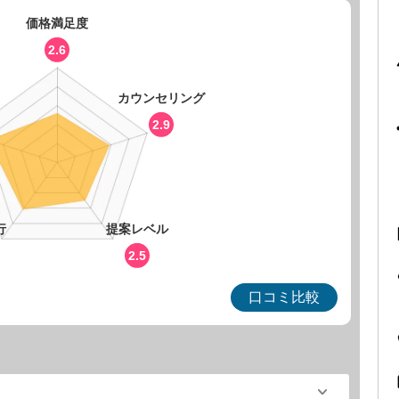
価格満足度
2.6
カウンセリング
2.9
行
提案レベル
2.5
口コミ比較