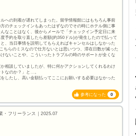
テルへの到着が遅れてしまった。留学情報館にはもちろん事前
の方のチェックインもあったはずなのでその時にホテル側に事
そんなことはなく、後からメールで「チェックイン予定日に来
度予約を取り直したら差額(約350ドル)が発生したので払って
くと、当日事情を説明してもらえればキャンセルはしなかった
。こちらのミスなので仕方ないとは思いつつ、滞在日数が減った
いけないことや、こういったトラブルの時のサポートが全くな
度か相談していましたが、特に何かアクションしてくれるわけ
ントなのか？」と…。
手配をしたし、高い金額払ってここにお願いする必要はなかった
参考になった
0
・フリーランス｜2025.07