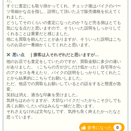
た。
すぐに査定にも取り掛かってくれ、チェック後はバイクのパー
ツ等細かな点を指し、説明して頂いた上で販売価格を伝えてく
れました。
どうしてそのくらいの査定になったのか？など売る側はとても
気になる点だと思いますので、そういった説明をしっかりして
くれることは重要だと感じました。
他にも買取を頼んだことがありますが、そういった説明はこち
らのお店が一番細かくしてくれたと思います。
悪い点
｜
接客は人それぞれだと思いますが…
他のお店でも査定をしていたのですが、買取金額に多少の違い
がありました。（こちらの方が少しだけ低かった）自宅等から
のアクセスを考えたり、バイクの説明をしっかりしてくれたこ
とから結果的にこちらでお願いしました。
ただ、他店での買取もお願いしているとの話をすると態度が急
変。
笑顔は消え、適当な印象を受けました。
気持ちはわかりますが、大切なバイクだったからこそ少しでも
高くお願いしたいのはみんな一緒だと思います。
それさえなければ文句なしです、気持ち良く終えたかったなと
思っています。
参考になった
0