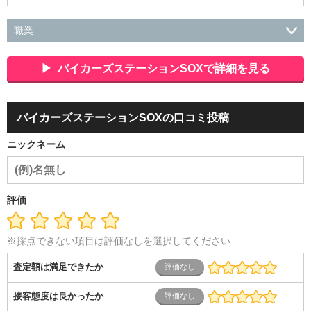
職業
会社役員・経営者
事務・財務・会計・経理
秘書・受付
ス
ポーツ関連
広告・マスコミ
接客・小売・流通・外食・食
バイカーズステーションSOXで詳細を見る
品
アミューズメント・エンターテイメント・ゲーム関連
美
容・エステ・リラクゼーション
旅行・ホテル・航空・ブライ
ダル・葬祭
メディア職
クリエイティブ・デザイン・映像・
バイカーズステーションSOXの口コミ投稿
音響
芸能・イベント・コンパニオン
ITエンジニア（システ
ム開発・SE・インフラ）
エンジニア（機械・電気・電子・半
ニックネーム
導体・制御）
警備・交通・建築・土木技術職
医療・福祉・
介護
その他
教育・公務員
学生
自営業・フリーラン
ス
士業・コンサルティング
金融・商社
不動産・保険・サ
ービス
コールセンター
マーケティング・企画
製造業
評価
専業主婦（夫）
営業
※採点できない項目は評価なしを選択してください
査定額は満足できたか
接客態度は良かったか