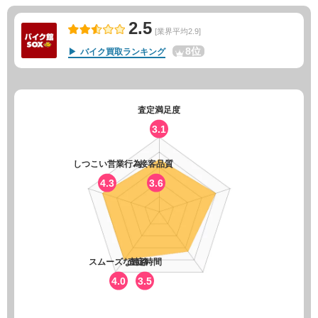
2.5
[業界平均2.9]
8位
バイク買取ランキング
査定満足度
3.1
しつこい営業行為
接客品質
4.3
3.6
スムーズな連絡
査定時間
4.0
3.5