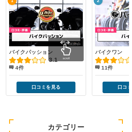
バイクパッション
バイクワン
scroll
3.1
4件
11件
口コミを見る
口コミ
カテゴリー