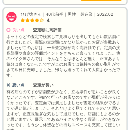
ひげ猿さん｜40代前半｜男性｜製造業｜2022.02
4
良い点
｜
査定額に高評価
ネットなどの査定で検索して見積もりを出してもらい数店舗に
行きましたが、実際の査定額はかなり低かったお店が多数あり
ましたがこのお店は、一番査定額が高く高評価です。定員の接
客態度や査定の評価ポイントをきちんと言ってくれました。他
のバイク屋さんでは、そんなことはほとんど無く、正直あまり
気分は良くなかったですがこのお店では気持ちの良い取引がで
きて即日に売却しました。帰りも送ってくれて大変よかったで
す。
悪い点
｜
査定が長い
有名店なのてすが店舗数が少なく、立地条件が悪いことが良く
ないところです。初めて行ったお店なのですが場所が分かりに
くかったです。査定面では満足しましたが査定の結果がでるま
でが遅い気がしました。それだけよく見てくれてるのだと思い
ますが、正直長過ぎな気もして退屈でした。店舗にもよるのか
と思いますが、展示してあるバイクが少なく暇潰しができなか
ったです。もう少し休憩などの待ちスペースを充実してほしい