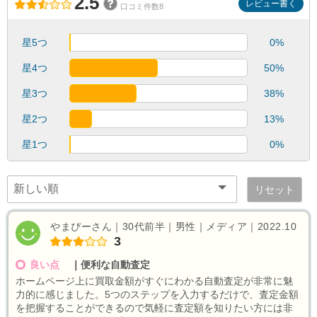
2.5
レビュー書く
口コミ件数8
星5つ
0%
星4つ
50%
星3つ
38%
星2つ
13%
星1つ
0%
リセット
やまぴーさん｜30代前半｜男性｜メディア｜2022.10
3
良い点
｜
便利な自動査定
ホームページ上に買取金額がすぐにわかる自動査定が非常に魅
力的に感じました。5つのステップを入力するだけで、査定金額
を把握することができるので気軽に査定額を知りたい方には非