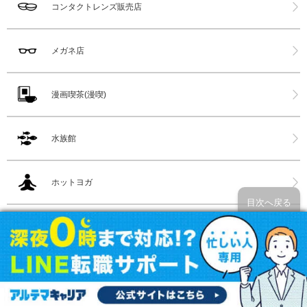
コンタクトレンズ販売店
メガネ店
漫画喫茶(漫喫)
水族館
ホットヨガ
目次へ戻る
スポーツクラブ
都内サウナ