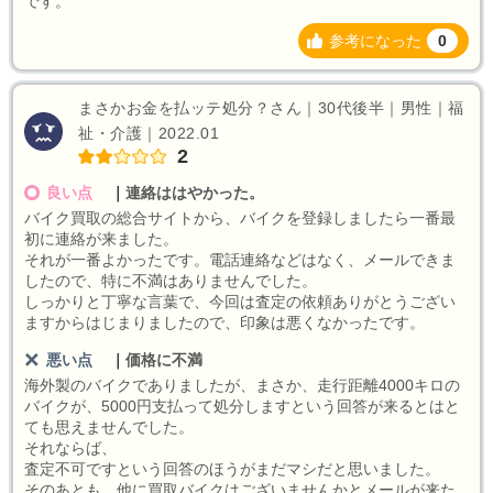
です。
参考になった
0
まさかお金を払ッテ処分？さん｜30代後半｜男性｜福
祉・介護｜2022.01
2
良い点
｜
連絡ははやかった。
バイク買取の総合サイトから、バイクを登録しましたら一番最
初に連絡が来ました。
それが一番よかったです。電話連絡などはなく、メールできま
したので、特に不満はありませんでした。
しっかりと丁寧な言葉で、今回は査定の依頼ありがとうござい
ますからはじまりましたので、印象は悪くなかったです。
悪い点
｜
価格に不満
海外製のバイクでありましたが、まさか、走行距離4000キロの
バイクが、5000円支払って処分しますという回答が来るとはと
ても思えませんでした。
それならば、
査定不可ですという回答のほうがまだマシだと思いました。
そのあとも、他に買取バイクはございませんかとメールが来た