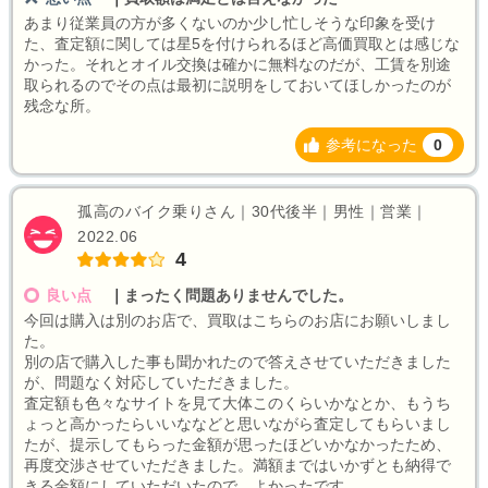
あまり従業員の方が多くないのか少し忙しそうな印象を受け
た、査定額に関しては星5を付けられるほど高価買取とは感じな
かった。それとオイル交換は確かに無料なのだが、工賃を別途
取られるのでその点は最初に説明をしておいてほしかったのが
残念な所。
参考になった
0
孤高のバイク乗りさん｜30代後半｜男性｜営業｜
2022.06
4
良い点
｜
まったく問題ありませんでした。
今回は購入は別のお店で、買取はこちらのお店にお願いしまし
た。
別の店で購入した事も聞かれたので答えさせていただきました
が、問題なく対応していただきました。
査定額も色々なサイトを見て大体このくらいかなとか、もうち
ょっと高かったらいいななどと思いながら査定してもらいまし
たが、提示してもらった金額が思ったほどいかなかったため、
再度交渉させていただきました。満額まではいかずとも納得で
きる金額にしていただいたので、よかったです。