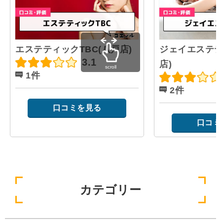
エステティックTBC(八戸店)
ジェイエステテ
3.1
店)
scroll
1件
2件
口コミを見る
口コミ
カテゴリー