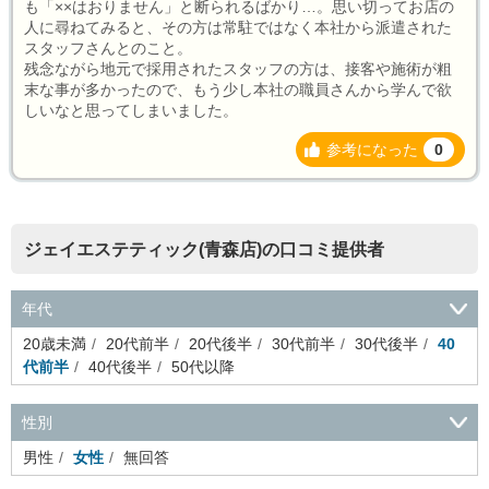
も「××はおりません」と断られるばかり…。思い切ってお店の
人に尋ねてみると、その方は常駐ではなく本社から派遣された
スタッフさんとのこと。
残念ながら地元で採用されたスタッフの方は、接客や施術が粗
末な事が多かったので、もう少し本社の職員さんから学んで欲
しいなと思ってしまいました。
参考になった
0
ジェイエステティック(青森店)の口コミ提供者
年代
20歳未満
20代前半
20代後半
30代前半
30代後半
40
代前半
40代後半
50代以降
性別
男性
女性
無回答