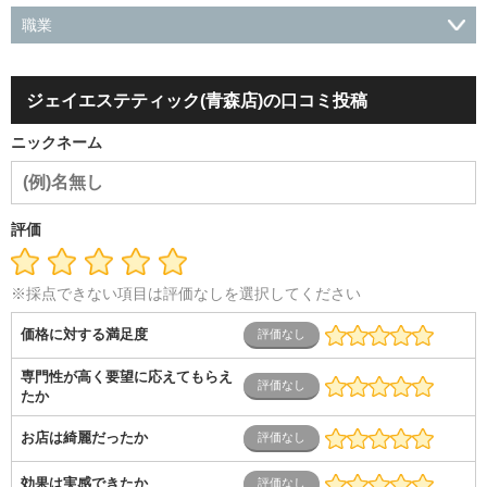
職業
会社役員・経営者
事務・財務・会計・経理
秘書・受付
ス
ポーツ関連
広告・マスコミ
接客・小売・流通・外食・食
ジェイエステティック(青森店)の口コミ投稿
品
アミューズメント・エンターテイメント・ゲーム関連
美
容・エステ・リラクゼーション
旅行・ホテル・航空・ブライ
ニックネーム
ダル・葬祭
メディア職
クリエイティブ・デザイン・映像・
音響
芸能・イベント・コンパニオン
ITエンジニア（システ
ム開発・SE・インフラ）
エンジニア（機械・電気・電子・半
導体・制御）
警備・交通・建築・土木技術職
医療・福祉・
評価
介護
その他
教育・公務員
学生
自営業・フリーラン
ス
士業・コンサルティング
金融・商社
不動産・保険・サ
ービス
コールセンター
マーケティング・企画
製造業
※採点できない項目は評価なしを選択してください
専業主婦（夫）
営業
価格に対する満足度
専門性が高く要望に応えてもらえ
たか
お店は綺麗だったか
効果は実感できたか