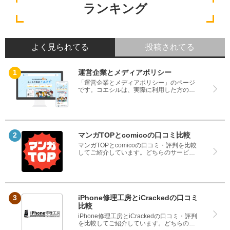
ランキング
よく見られてる
投稿されてる
運営企業とメディアポリシー
「運営企業とメディアポリシー」のページ
です。コエシルは、実際に利用した方の口
コミや評判のみを掲載し、みんなの口コミ
をベースにランキングや評判の比較を掲載
しているサイトです。良い口コミだけでは
なく、悪い口コミもしっかり掲載している
ので、サービスや商品選びにお役立てくだ
さい。
マンガTOPとcomicoの口コミ比較
マンガTOPとcomicoの口コミ・評判を比較
してご紹介しています。どちらのサービス
も実際を利用した方の評判ですので、良い
ところと悪いところどちらも見て、マンガ
TOPとcomicoのどちらを使うのか参考にし
てください。
iPhone修理工房とiCrackedの口コミ
比較
iPhone修理工房とiCrackedの口コミ・評判
を比較してご紹介しています。どちらのサ