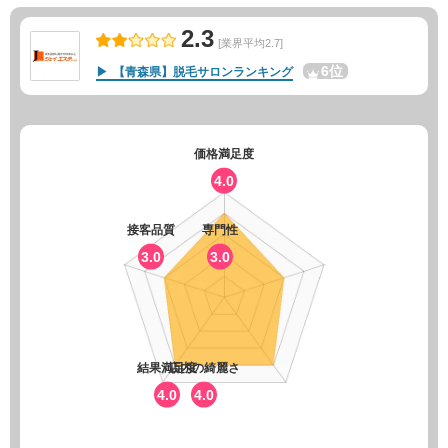
2.3
[業界平均2.7]
6位
【青森県】脱毛サロンランキング
価格満足度
4.0
接客品質
専門性
3.0
3.0
結果満足度
店内の綺麗さ
4.0
4.0