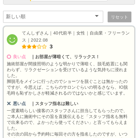
リセット
てんしずさん｜40代前半｜女性｜自由業・フリーラン
ス｜2022.08
3
良い点
｜
お部屋が薄暗くて、リラックス！
施術部屋が間接照明のような明かりで薄暗く、脱毛処置にも関
わらず、リラクゼーションを受けているような気持ちに浸れま
した。
脚脱毛をメインに行ったのでショーツを脱ぐことは無かったの
ですが、今思えば、こちらのサロンぐらいの明るさなら、IO脱
毛時も恥ずかしさが軽減されるのではないかと感じています。
悪い点
｜
スタッフ指名は難しい
一度素晴らしい接客のスタッフさんに担当してもらったので、
ご本人に施術中にその旨を直接伝えると「スタッフ指名も無料
で出来るので、よかったら使ってください」と言ってもらえま
した。
その次の回から予約時に毎回その方を指名したのですが、いつ