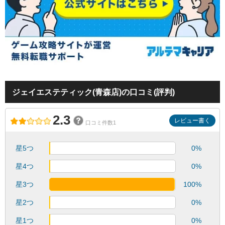
ジェイエステティック(青森店)の口コミ(評判)
2.3
レビュー書く
口コミ件数1
星5つ
0%
星4つ
0%
星3つ
100%
星2つ
0%
星1つ
0%