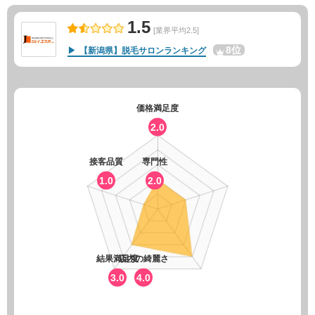
1.5
[業界平均2.5]
8位
【新潟県】脱毛サロンランキング
価格満足度
2.0
接客品質
専門性
1.0
2.0
結果満足度
店内の綺麗さ
3.0
4.0