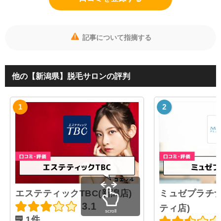
記事について指摘する
他の【新潟県】脱毛サロンの評判
エステティックTBC(新潟店)
ミュゼプラチナ
3.1
ティ店)
scroll
1件