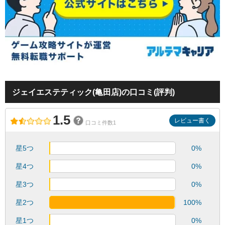
ジェイエステティック(亀田店)の口コミ(評判)
1.5
レビュー書く
口コミ件数1
星5つ
0%
星4つ
0%
星3つ
0%
星2つ
100%
星1つ
0%