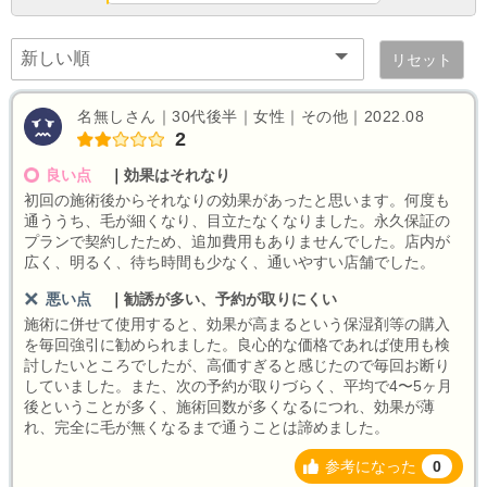
リセット
名無しさん｜30代後半｜女性｜その他｜2022.08
2
良い点
｜
効果はそれなり
初回の施術後からそれなりの効果があったと思います。何度も
通ううち、毛が細くなり、目立たなくなりました。永久保証の
プランで契約したため、追加費用もありませんでした。店内が
広く、明るく、待ち時間も少なく、通いやすい店舗でした。
悪い点
｜
勧誘が多い、予約が取りにくい
施術に併せて使用すると、効果が高まるという保湿剤等の購入
を毎回強引に勧められました。良心的な価格であれば使用も検
討したいところでしたが、高価すぎると感じたので毎回お断り
していました。また、次の予約が取りづらく、平均で4〜5ヶ月
後ということが多く、施術回数が多くなるにつれ、効果が薄
れ、完全に毛が無くなるまで通うことは諦めました。
参考になった
0