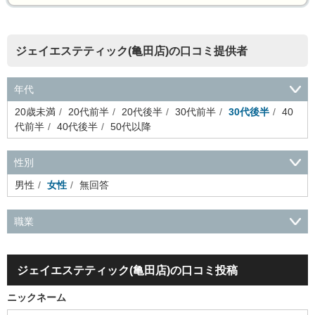
ジェイエステティック(亀田店)の口コミ提供者
年代
20歳未満
20代前半
20代後半
30代前半
30代後半
40
代前半
40代後半
50代以降
性別
男性
女性
無回答
職業
会社役員・経営者
事務・財務・会計・経理
秘書・受付
ス
ポーツ関連
広告・マスコミ
接客・小売・流通・外食・食
ジェイエステティック(亀田店)の口コミ投稿
品
アミューズメント・エンターテイメント・ゲーム関連
美
容・エステ・リラクゼーション
旅行・ホテル・航空・ブライ
ニックネーム
ダル・葬祭
メディア職
クリエイティブ・デザイン・映像・