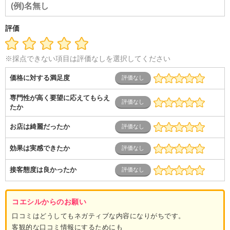
音響
芸能・イベント・コンパニオン
ITエンジニア（システ
ム開発・SE・インフラ）
エンジニア（機械・電気・電子・半
導体・制御）
警備・交通・建築・土木技術職
医療・福祉・
評価
介護
その他
教育・公務員
学生
自営業・フリーラン
ス
士業・コンサルティング
金融・商社
不動産・保険・サ
ービス
コールセンター
マーケティング・企画
製造業
※採点できない項目は評価なしを選択してください
専業主婦（夫）
営業
価格に対する満足度
専門性が高く要望に応えてもらえ
たか
お店は綺麗だったか
効果は実感できたか
接客態度は良かったか
コエシルからのお願い
口コミはどうしてもネガティブな内容になりがちです。
客観的な口コミ情報にするためにも