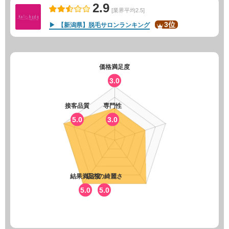
2.9
[業界平均2.5]
3位
【新潟県】脱毛サロンランキング
価格満足度
3.0
接客品質
専門性
5.0
3.0
結果満足度
店内の綺麗さ
5.0
5.0