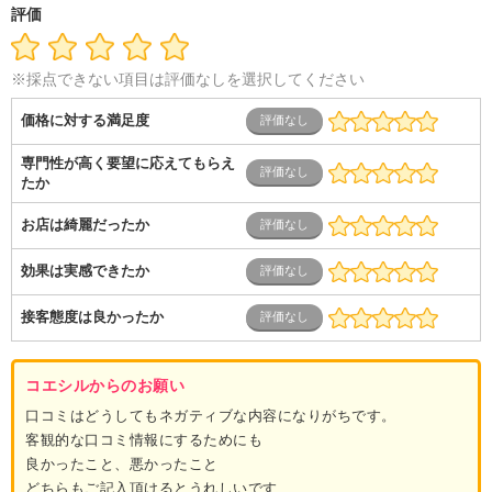
導体・制御）
警備・交通・建築・土木技術職
医療・福祉・
評価
介護
その他
教育・公務員
学生
自営業・フリーラン
ス
士業・コンサルティング
金融・商社
不動産・保険・サ
ービス
コールセンター
マーケティング・企画
製造業
※採点できない項目は評価なしを選択してください
専業主婦（夫）
営業
価格に対する満足度
専門性が高く要望に応えてもらえ
たか
お店は綺麗だったか
効果は実感できたか
接客態度は良かったか
コエシルからのお願い
口コミはどうしてもネガティブな内容になりがちです。
客観的な口コミ情報にするためにも
良かったこと、悪かったこと
どちらもご記入頂けるとうれしいです