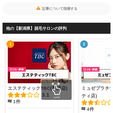
記事について指摘する
他の【新潟県】脱毛サロンの評判
エステティックTBC(新潟店)
ミュゼプラチナ
3.1
ティ店)
scroll
1件
4件