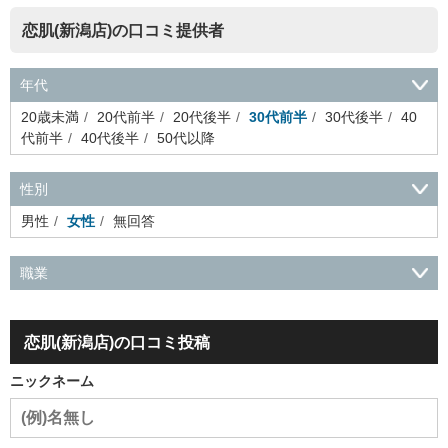
恋肌(新潟店)の口コミ提供者
年代
20歳未満
20代前半
20代後半
30代前半
30代後半
40
代前半
40代後半
50代以降
性別
男性
女性
無回答
職業
会社役員・経営者
事務・財務・会計・経理
秘書・受付
ス
ポーツ関連
広告・マスコミ
接客・小売・流通・外食・食
恋肌(新潟店)の口コミ投稿
品
アミューズメント・エンターテイメント・ゲーム関連
美
容・エステ・リラクゼーション
旅行・ホテル・航空・ブライ
ニックネーム
ダル・葬祭
メディア職
クリエイティブ・デザイン・映像・
音響
芸能・イベント・コンパニオン
ITエンジニア（システ
ム開発・SE・インフラ）
エンジニア（機械・電気・電子・半