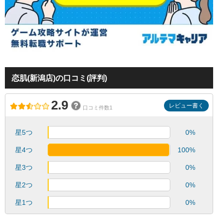
恋肌(新潟店)の口コミ(評判)
2.9
レビュー書く
口コミ件数1
星5つ
0%
星4つ
100%
星3つ
0%
星2つ
0%
星1つ
0%