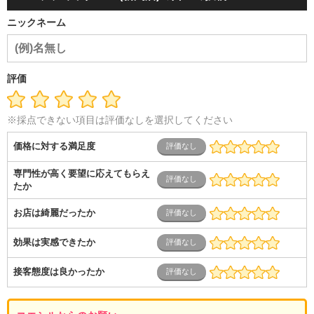
容・エステ・リラクゼーション
旅行・ホテル・航空・ブライ
ニックネーム
ダル・葬祭
メディア職
クリエイティブ・デザイン・映像・
音響
芸能・イベント・コンパニオン
ITエンジニア（システ
ム開発・SE・インフラ）
エンジニア（機械・電気・電子・半
導体・制御）
警備・交通・建築・土木技術職
医療・福祉・
評価
介護
その他
教育・公務員
学生
自営業・フリーラン
ス
士業・コンサルティング
金融・商社
不動産・保険・サ
ービス
コールセンター
マーケティング・企画
製造業
※採点できない項目は評価なしを選択してください
専業主婦（夫）
営業
価格に対する満足度
専門性が高く要望に応えてもらえ
たか
お店は綺麗だったか
効果は実感できたか
接客態度は良かったか