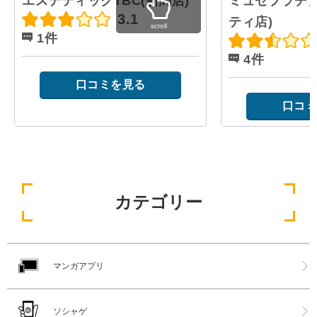
エステティックTBC(新潟店)
ミュゼプラチナ
3.1
ティ店)
scroll
1件
4件
口コミを見る
口コミ
カテゴリー
マンガアプリ
ソシャゲ