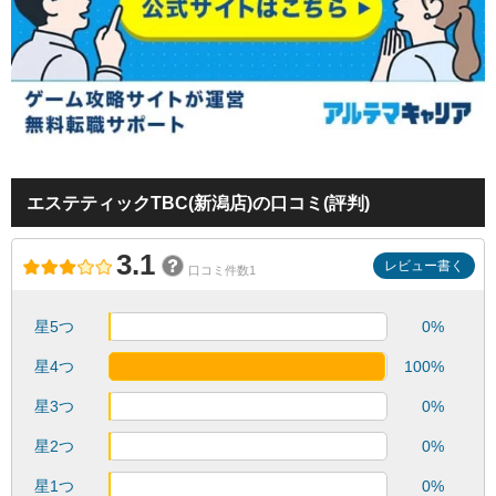
エステティックTBC(新潟店)の口コミ(評判)
3.1
レビュー書く
口コミ件数1
星5つ
0%
星4つ
100%
星3つ
0%
星2つ
0%
星1つ
0%