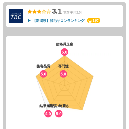
3.1
[業界平均2.5]
1位
【新潟県】脱毛サロンランキング
価格満足度
5.0
接客品質
専門性
5.0
5.0
結果満足度
店内の綺麗さ
4.0
5.0