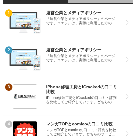
運営企業とメディアポリシー
「運営企業とメディアポリシー」のページ
です。コエシルは、実際に利用した方の口
コミや評判のみを掲載し、みんなの口コミ
をベースにランキングや評判の比較を掲載
しているサイトです。良い口コミだけでは
なく、悪い口コミもしっかり掲載している
ので、サービスや商品選びにお役立てくだ
さい。
運営企業とメディアポリシー
「運営企業とメディアポリシー」のページ
です。コエシルは、実際に利用した方の口
コミや評判のみを掲載し、みんなの口コミ
をベースにランキングや評判の比較を掲載
しているサイトです。良い口コミだけでは
なく、悪い口コミもしっかり掲載している
ので、サービスや商品選びにお役立てくだ
さい。
iPhone修理工房とiCrackedの口コミ
比較
iPhone修理工房とiCrackedの口コミ・評判
を比較してご紹介しています。どちらのサ
ービスも実際を利用した方の評判ですの
で、良いところと悪いところどちらも見
て、iPhone修理工房とiCrackedのどちらを
使うのか参考にしてください。
マンガTOPとcomicoの口コミ比較
マンガTOPとcomicoの口コミ・評判を比較
してご紹介しています。どちらのサービス