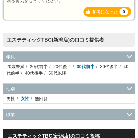
断る勇気をもってください。
参考になった
0
エステティックTBC(新潟店)の口コミ提供者
年代
20歳未満
20代前半
20代後半
30代前半
30代後半
40
代前半
40代後半
50代以降
性別
男性
女性
無回答
職業
会社役員・経営者
事務・財務・会計・経理
秘書・受付
ス
ポーツ関連
広告・マスコミ
接客・小売・流通・外食・食
エステティックTBC(新潟店)の口コミ投稿
品
アミューズメント・エンターテイメント・ゲーム関連
美