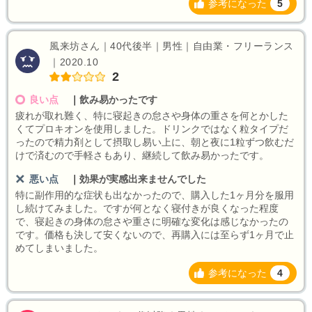
参考になった
5
風来坊さん｜40代後半｜男性｜自由業・フリーランス
｜2020.10
2
良い点
｜
飲み易かったです
疲れが取れ難く、特に寝起きの怠さや身体の重さを何とかした
くてプロキオンを使用しました。ドリンクではなく粒タイプだ
ったので精力剤として摂取し易い上に、朝と夜に1粒ずつ飲むだ
けで済むので手軽さもあり、継続して飲み易かったです。
悪い点
｜
効果が実感出来ませんでした
特に副作用的な症状も出なかったので、購入した1ヶ月分を服用
し続けてみました。ですが何となく寝付きが良くなった程度
で、寝起きの身体の怠さや重さに明確な変化は感じなかったの
です。価格も決して安くないので、再購入には至らず1ヶ月で止
めてしまいました。
参考になった
4