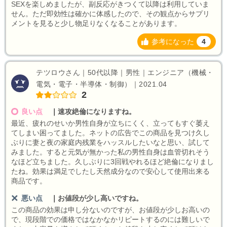
SEXを楽しめましたが、副反応がきつくて以降は利用していま
せん。ただ即効性は確かに体感したので、その観点からサプリ
メントを見ると少し物足りなくなることがあります。
参考になった
4
テツロウさん｜50代以降｜男性｜エンジニア（機械・
電気・電子・半導体・制御）｜2021.04
2
良い点
｜
速攻絶倫になりますね。
最近、疲れのせいか男性自身が立ちにくく、立ってもすぐ萎え
てしまい困ってました。ネットの広告でこの商品を見つけ久し
ぶりに妻と夜の家庭内残業をハッスルしたいなと思い、試して
みました。すると元気が無かった私の男性自身は血管切れそう
なほど立ちました。久しぶりに3回戦やれるほど絶倫になりまし
たね。効果は満足でしたし天然成分なので安心して使用出来る
商品です。
悪い点
｜
お値段が少し高いですね。
この商品の効果は申し分ないのですが、お値段が少しお高いの
で、現段階での価格ではなかなかリピートするのには難しいで