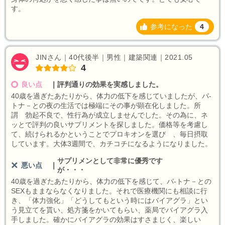
す。
参考になった
4
JINさん｜40代後半｜男性｜建築関連｜2021.05
4
良い点
｜
評判通りの効果を実感しました。
40歳を過ぎたあたりから、体力の低下を感じていましたが、パ-
トナ－との夜の生活では極端にその事が顕在化しました。所
謂 勃起不良で、性行為が成立しませんでした。その為に、ネ
ッとで評判の良いサプリメントを探しました。価格等を考慮し
て、続けられるかということでプロキオンを選び 、毎日摂取
しています。大体3週間で、カチコチになるようになりました。
サプリメンとして非常に優秀です
悪い点
｜
が・・・
40歳を過ぎたあたりから、体力の低下を感じて、パ-トナ－との
SEXもままならなくなりました。それで医療機関にも相談に行
き、「体力強化」「どうしてもという時にはバイアグラ」とい
う見立てを貰い、処方箋をかいてもらい、薬局でバイアグラ入
手しました。確かにバイアグラの効果はすさまじく、楽しい