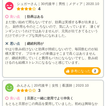
シュガーさん｜30代後半｜男性｜メディア｜2020.10
4
良い点
｜
効果はある
まだ使い始めて間もないですが、効果は実感する事が出来まし
た。 副作用も今のところないので、気に入っています。 凄くギ
ンギンというわけではありませんが、元気が出てきてるという
だけでポジティブな気持ちになれました。
悪い点
｜
継続利用が
やはり飲み続けないと効果が持続しないので、毎回飲むのが結
構大変です。 プロキオンの単価はそこまで高くはありません
が、継続利用していくと費用もバカにならないですし、飲み続
けるのも結構ストレスになるなっと感じています。
参考になった
2
みんさん｜20代後半｜女性｜看護師｜2020.10
3
良い点
｜
旦那と一緒に使用でより仲良く
もともと旦那がこの商品を愛用していました。初めは興味なか