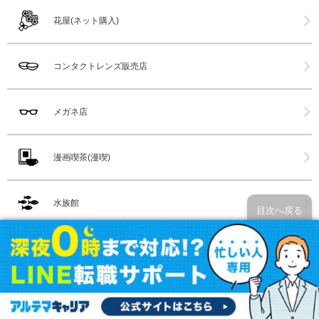
花屋(ネット購入)
コンタクトレンズ販売店
メガネ店
漫画喫茶(漫喫)
水族館
目次へ戻る
ホットヨガ
スポーツクラブ