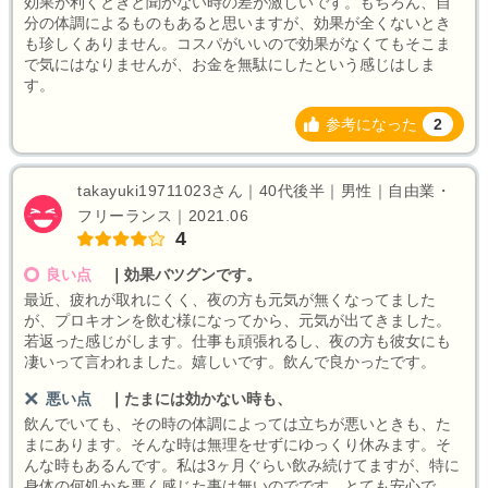
効果が利くときと聞かない時の差が激しいです。もちろん、自
分の体調によるものもあると思いますが、効果が全くないとき
も珍しくありません。コスパがいいので効果がなくてもそこま
で気にはなりませんが、お金を無駄にしたという感じはしま
す。
参考になった
2
takayuki19711023さん｜40代後半｜男性｜自由業・
フリーランス｜2021.06
4
良い点
｜
効果バツグンです。
最近、疲れが取れにくく、夜の方も元気が無くなってました
が、プロキオンを飲む様になってから、元気が出てきました。
若返った感じがします。仕事も頑張れるし、夜の方も彼女にも
凄いって言われました。嬉しいです。飲んで良かったです。
悪い点
｜
たまには効かない時も、
飲んでいても、その時の体調によっては立ちが悪いときも、た
まにあります。そんな時は無理をせずにゆっくり休みます。そ
んな時もあるんです。私は3ヶ月ぐらい飲み続けてますが、特に
身体の何処かを悪く感じた事は無いのでです。とても安心で