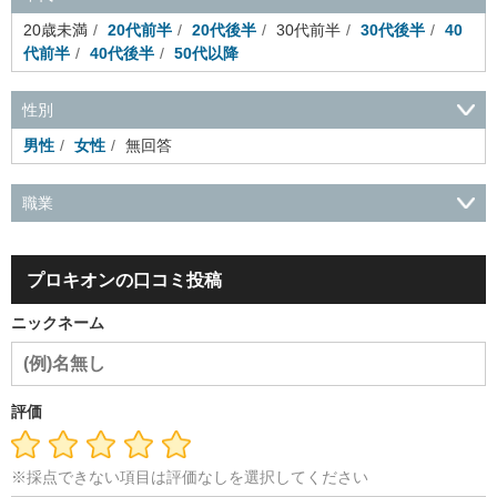
20歳未満
20代前半
20代後半
30代前半
30代後半
40
代前半
40代後半
50代以降
性別
男性
女性
無回答
職業
会社役員・経営者
事務・財務・会計・経理
秘書・受付
ス
ポーツ関連
広告・マスコミ
接客・小売・流通・外食・食
プロキオンの口コミ投稿
品
アミューズメント・エンターテイメント・ゲーム関連
美
容・エステ・リラクゼーション
旅行・ホテル・航空・ブライ
ニックネーム
ダル・葬祭
メディア職
クリエイティブ・デザイン・映像・
音響
芸能・イベント・コンパニオン
ITエンジニア（システ
ム開発・SE・インフラ）
エンジニア（機械・電気・電子・半
導体・制御）
警備・交通・建築・土木技術職
医療・福祉・
評価
介護
その他
教育・公務員
学生
自営業・フリーラン
ス
士業・コンサルティング
金融・商社
不動産・保険・サ
ービス
コールセンター
マーケティング・企画
製造業
※採点できない項目は評価なしを選択してください
専業主婦（夫）
営業