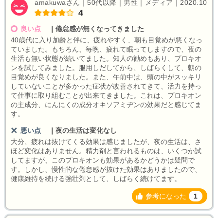
amakuwaさん｜50代以降｜男性｜メディア｜2020.10
4
良い点
｜
倦怠感が無くなってきました
40歳代に入り加齢と伴に、疲れやすく、朝も目覚めが悪くなっ
ていました。もちろん、毎晩、疲れて眠ってしますので、夜の
生活も無い状態が続いてました。知人の勧めもあり、プロキオ
ンを試してみました。服用しだしてから、しばらくして、朝の
目覚めが良くなりました。また、午前中は、頭の中がスッキリ
していないことが多かった症状が改善されてきて、活力を持っ
て仕事に取り組むことが出来てきました。これは、プロキオン
の主成分、にんにくの成分オキソアミヂンの効果だと感じてま
す。
悪い点
｜
夜の生活は変化なし
大分、疲れは抜けてくる効果は感じましたが、夜の生活は、さ
ほど変化はありません。精力剤と言われるものは、いくつか試
してますが、このプロキオンも効果があるかどうかは疑問で
す。しかし、慢性的な倦怠感が抜けた効果はありましたので、
健康維持を続ける強壮剤として、しばらく続けてます。
参考になった
1