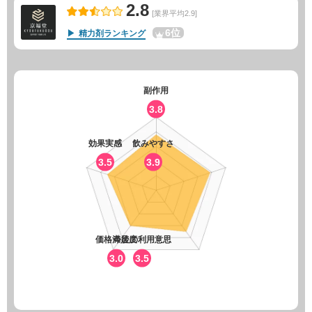
2.8
[業界平均2.9]
6位
精力剤ランキング
副作用
3.8
効果実感
飲みやすさ
3.5
3.9
価格満足度
今後の利用意思
3.0
3.5