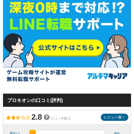
プロキオンの口コミ(評判)
2.8
レビュー書く
口コミ件数11
星5つ
9%