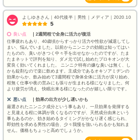
よしゆきさん｜40代後半｜男性｜メディア｜2020.10
5
良い点
｜
2週間程で全身に活力が復活
仕事疲れもあり、40歳頃からすっかり活力や性欲が減退してし
まい、悩んでいました。以前からニンニクの効能は知ってはい
たものの、臭いがきつく中々手を出せなかったのですが、たま
たまネットで評判を知り、ダメ元で試し始めたプロキオンが大
変良く効いてくれました。 ニンニク特有の嫌な臭いは無く、し
かも錠剤なので楽に飲めます。主成分であるオキソアミヂンの
効果からか、飲み始めて3週間程で身体全体に活力が戻り始め、
程無く仕事や夜の営みにも張りが生まれる様になりました。何
より疲労が消え、快眠出来る様になったのが嬉しい限りです。
悪い点
｜
効果の出方が少し遅いかも
厳選されたニンニク成分という事もあり、一旦効果を発揮する
と見違える程に体調が良くなるのですが、天然成分由来という
事もあるのか、効き始めるタイミングがかなり遅く感じられ、
即効性を求める男性の場合、少々我慢を強いられるかも知れま
せん。価格もちょっと高めでしょうか。