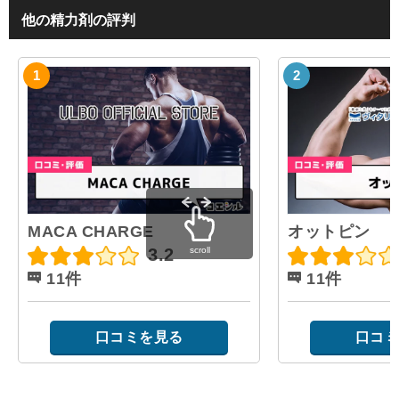
他の精力剤の評判
MACA CHARGE
オットピン
scroll
3.2
11件
11件
口コミを見る
口コミ