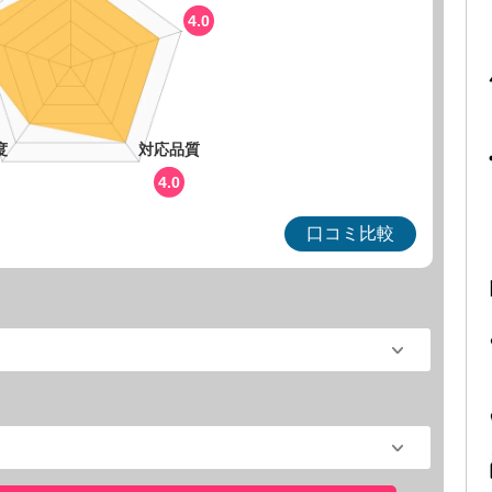
4.0
度
対応品質
4.0
口コミ比較