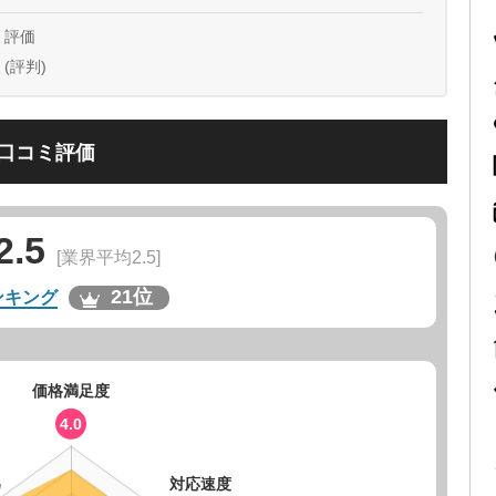
ミ評価
(評判)
口コミ評価
2.5
[業界平均2.5]
21位
ンキング
価格満足度
4.0
為
対応速度