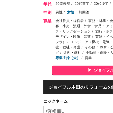
20歳未満
20代前半
20代後半
年代
男性
女性
無回答
性別
会社役員・経営者
事務・財務・会
職業
客・小売・流通・外食・食品
アミ
テ・リラクゼーション
旅行・ホテ
デザイン・映像・音響
芸能・イベ
フラ）
エンジニア（機械・電気・
療・福祉・介護
その他
教育・
グ
金融・商社
不動産・保険・
専業主婦（夫）
営業
ジョイフ
ジョイフル本田のリフォームの
ニックネーム