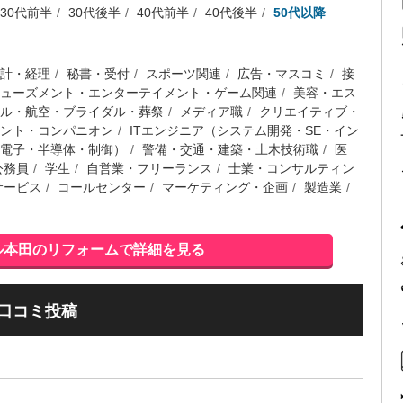
30代前半
30代後半
40代前半
40代後半
50代以降
計・経理
秘書・受付
スポーツ関連
広告・マスコミ
接
ューズメント・エンターテイメント・ゲーム関連
美容・エス
ル・航空・ブライダル・葬祭
メディア職
クリエイティブ・
ント・コンパニオン
ITエンジニア（システム開発・SE・イン
電子・半導体・制御）
警備・交通・建築・土木技術職
医
公務員
学生
自営業・フリーランス
士業・コンサルティン
サービス
コールセンター
マーケティング・企画
製造業
ル本田のリフォームで詳細を見る
口コミ投稿