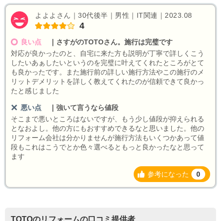
よよよさん｜30代後半｜男性｜IT関連｜2023.08
4
良い点
｜
さすがのTOTOさん。施行は完璧です
対応が良かったのと、自宅に来た方も説明が丁寧で詳しくこう
したいあぁしたいというのを完璧に叶えてくれたところがとて
も良かったです。また施行前の詳しい施行方法やこの施行のメ
リットデメリットを詳しく教えてくれたのが信頼できて良かっ
たと感じました
悪い点
｜
強いて言うなら値段
そこまで悪いところはないですが、もう少し値段が抑えられる
となおよし。他の方にもおすすめできるなと思いました。他の
リフォーム会社は分かりませんが施行方法もいくつかあって値
段もこれはこうでとか色々選べるともっと良かったなと思って
ます
参考になった
0
TOTOのリフォームの口コミ提供者