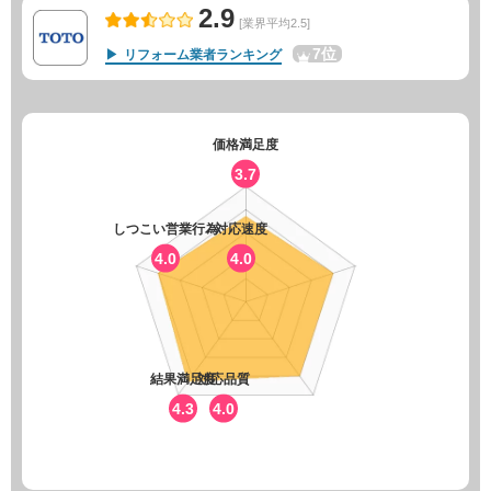
2.9
[業界平均2.5]
7位
リフォーム業者ランキング
価格満足度
3.7
しつこい営業行為
対応速度
4.0
4.0
結果満足度
対応品質
4.3
4.0