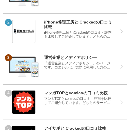
コミや評判のみを掲載し、みんなの口コミ
をベースにランキングや評判の比較を掲載
しているサイトです。良い口コミだけでは
なく、悪い口コミもしっかり掲載している
ので、サービスや商品選びにお役立てくだ
さい。
iPhone修理工房とiCrackedの口コミ
比較
iPhone修理工房とiCrackedの口コミ・評判
を比較してご紹介しています。どちらのサ
ービスも実際を利用した方の評判ですの
で、良いところと悪いところどちらも見
て、iPhone修理工房とiCrackedのどちらを
使うのか参考にしてください。
運営企業とメディアポリシー
「運営企業とメディアポリシー」のページ
です。コエシルは、実際に利用した方の口
コミや評判のみを掲載し、みんなの口コミ
をベースにランキングや評判の比較を掲載
しているサイトです。良い口コミだけでは
なく、悪い口コミもしっかり掲載している
ので、サービスや商品選びにお役立てくだ
さい。
マンガTOPとcomicoの口コミ比較
マンガTOPとcomicoの口コミ・評判を比較
してご紹介しています。どちらのサービス
も実際を利用した方の評判ですので、良い
ところと悪いところどちらも見て、マンガ
TOPとcomicoのどちらを使うのか参考にし
てください。
アイサポとiCrackedの口コミ比較