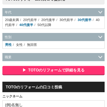
年代
20歳未満
20代前半
20代後半
30代前半
30代後半
40
代前半
40代後半
50代以降
性別
男性
女性
無回答
職業
会社役員・経営者
事務・財務・会計・経理
秘書・受付
ス
ポーツ関連
広告・マスコミ
接客・小売・流通・外食・食
TOTOのリフォームで詳細を見る
品
アミューズメント・エンターテイメント・ゲーム関連
美
容・エステ・リラクゼーション
旅行・ホテル・航空・ブライ
ダル・葬祭
メディア職
クリエイティブ・デザイン・映像・
TOTOのリフォームの口コミ投稿
音響
芸能・イベント・コンパニオン
ITエンジニア（システ
ム開発・SE・インフラ）
エンジニア（機械・電気・電子・半
ニックネーム
導体・制御）
警備・交通・建築・土木技術職
医療・福祉・
介護
その他
教育・公務員
学生
自営業・フリーラン