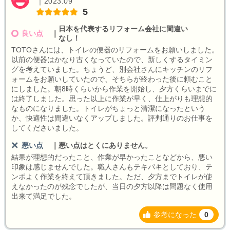
｜2023.09
5
日本を代表するリフォーム会社に間違い
良い点
｜
なし！
TOTOさんには、トイレの便器のリフォームをお願いしました。
以前の便器はかなり古くなっていたので、新しくするタイミン
グを考えていました。ちょうど、別会社さんにキッチンのリフ
ォームをお願いしていたので、そちらが終わった後に頼むこと
にしました。朝8時くらいから作業を開始し、夕方くらいまでに
は終了しました。思った以上に作業が早く、仕上がりも理想的
なものになりました。トイレがちょっと清潔になったという
か、快適性は間違いなくアップしました。評判通りのお仕事を
してくださいました。
悪い点
｜
悪い点はとくにありません。
結果が理想的だったこと、作業が早かったことなどから、悪い
印象は感じませんでした。職人さんもテキパキとしており、テ
ンポよく作業を終えて頂きました。ただ、夕方までトイレが使
えなかったのが残念でしたが、当日の夕方以降は問題なく使用
出来て満足でした。
参考になった
0