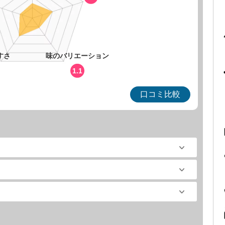
すさ
味のバリエーション
1.1
口コミ比較