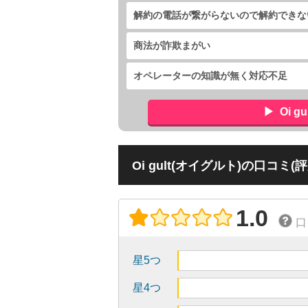
解約の電話が繋がらないので解約できな
商法が詐欺まがい
オペレーターの知識が無く対応不足
Oi 
Oi gult(オイグルト)の口コミ(評
1.0
口
星5つ
星4つ