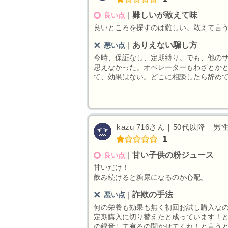
難しいが敢えて味
良い点
｜
良いところを探すのは難しい。敢えて言
ありえない騙し方
悪い点
｜
今時、保証なし、定期縛り。でも、他の
思えなかった。オペレーターもわざとか
て、効果はない。どこに相談したら辞め
kazu 716さん｜50代以降｜男性
1
甘い子供の粉ジュース
良い点
｜
甘いだけ！
飲み続けると糖尿になるのか心配。
詐欺の手法
悪い点
｜
何の栄養も効果も無く初回お試し購入な
定期購入に切り替えたと成っています！
の録音して有るの聞かせてくれ！と言う