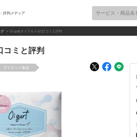
・評判メディア
ング
Oi gult(オイグルト)の口コミと評判
)の口コミと評判
ダイエット食品