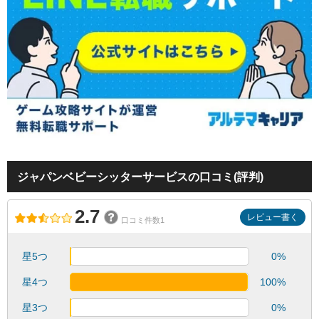
ジャパンベビーシッターサービスの口コミ(評判)
2.7
レビュー書く
口コミ件数1
星5つ
0%
星4つ
100%
星3つ
0%