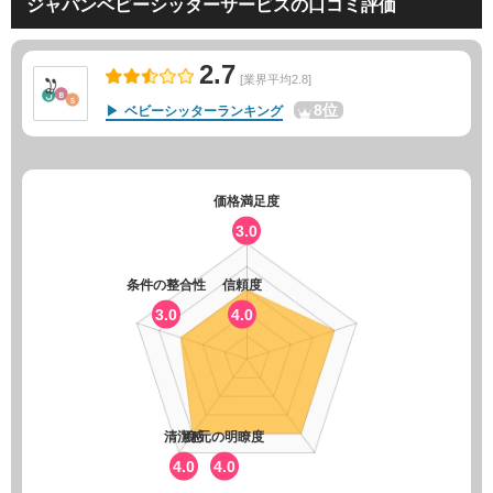
ジャパンベビーシッターサービスの口コミ評価
2.7
[業界平均2.8]
8位
ベビーシッターランキング
価格満足度
3.0
条件の整合性
信頼度
3.0
4.0
清潔感
身元の明瞭度
4.0
4.0