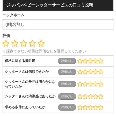
ダル・葬祭
メディア職
クリエイティブ・デザイン・映像・
ジャパンベビーシッターサービスの口コミ投稿
音響
芸能・イベント・コンパニオン
ITエンジニア（システ
ム開発・SE・インフラ）
エンジニア（機械・電気・電子・半
ニックネーム
導体・制御）
警備・交通・建築・土木技術職
医療・福祉・
介護
その他
教育・公務員
学生
自営業・フリーラン
ス
士業・コンサルティング
金融・商社
不動産・保険・サ
ービス
コールセンター
マーケティング・企画
製造業
評価
専業主婦（夫）
営業
※採点できない項目は評価なしを選択してください
価格に対する満足度
シッターさんは信頼できたか
シッターさんの身元は明らかにな
っていたか
シッターさんに清潔感はあったか
求める条件にあっていたか