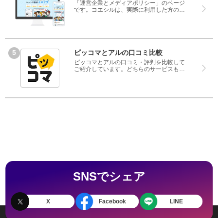
「運営企業とメディアポリシー」のページ
です。コエシルは、実際に利用した方の口
コミや評判のみを掲載し、みんなの口コミ
をベースにランキングや評判の比較を掲載
しているサイトです。良い口コミだけでは
なく、悪い口コミもしっかり掲載している
ので、サービスや商品選びにお役立てくだ
さい。
ピッコマとアルの口コミ比較
ピッコマとアルの口コミ・評判を比較して
ご紹介しています。どちらのサービスも実
際を利用した方の評判ですので、良いとこ
ろと悪いところどちらも見て、ピッコマと
アルのどちらを使うのか参考にしてくださ
い。
SNSでシェア
X
Facebook
LINE