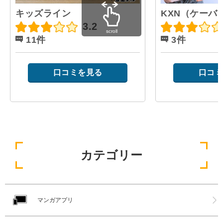
キッズライン
KXN（ケーバ
3.2
scroll
11件
3件
口コミを見る
口コミ
カテゴリー
マンガアプリ