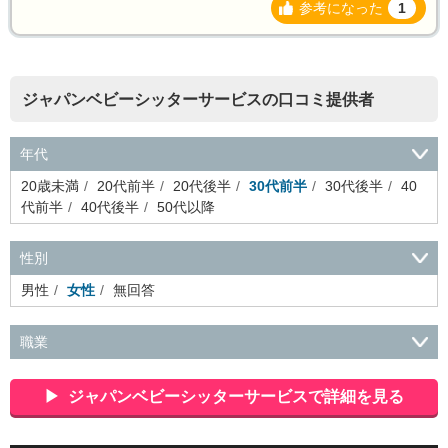
参考になった
1
ジャパンベビーシッターサービスの口コミ提供者
年代
20歳未満
20代前半
20代後半
30代前半
30代後半
40
代前半
40代後半
50代以降
性別
男性
女性
無回答
職業
会社役員・経営者
事務・財務・会計・経理
秘書・受付
ス
ポーツ関連
広告・マスコミ
接客・小売・流通・外食・食
ジャパンベビーシッターサービスで詳細を見る
品
アミューズメント・エンターテイメント・ゲーム関連
美
容・エステ・リラクゼーション
旅行・ホテル・航空・ブライ