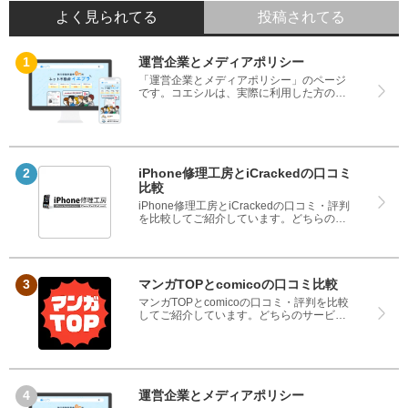
よく見られてる
投稿されてる
運営企業とメディアポリシー
「運営企業とメディアポリシー」のページ
です。コエシルは、実際に利用した方の口
コミや評判のみを掲載し、みんなの口コミ
をベースにランキングや評判の比較を掲載
しているサイトです。良い口コミだけでは
なく、悪い口コミもしっかり掲載している
ので、サービスや商品選びにお役立てくだ
さい。
iPhone修理工房とiCrackedの口コミ
比較
iPhone修理工房とiCrackedの口コミ・評判
を比較してご紹介しています。どちらのサ
ービスも実際を利用した方の評判ですの
で、良いところと悪いところどちらも見
て、iPhone修理工房とiCrackedのどちらを
使うのか参考にしてください。
マンガTOPとcomicoの口コミ比較
マンガTOPとcomicoの口コミ・評判を比較
してご紹介しています。どちらのサービス
も実際を利用した方の評判ですので、良い
ところと悪いところどちらも見て、マンガ
TOPとcomicoのどちらを使うのか参考にし
てください。
運営企業とメディアポリシー