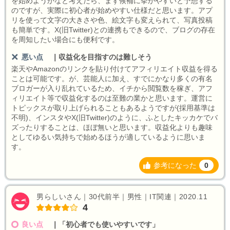
を始めようかなと考えたら、まず候補に挙がやすいと予想する
のですが、実際に初心者が始めやすい仕様だと思います。アプ
リを使って文字の大きさや色、絵文字も変えられて、写真投稿
も簡単です。X(旧Twitter)との連携もできるので、ブログの存在
を周知したい場合にも便利です。
悪い点
｜
収益化を目指すのは難しそう
楽天やAmazonのリンクを貼り付けてアフィリエイト収益を得る
ことは可能です。が、芸能人に加え、すでにかなり多くの有名
ブロガーが入り乱れているため、イチから閲覧数を稼ぎ、アフ
ィリエイト等で収益化するのは至難の業かと思います。運営に
トピックスが取り上げられることもあるようですが(採用基準は
不明)、インスタやX(旧Twitter)のように、ふとしたキッカケでバ
ズったりすることは、ほぼ無いと思います。収益化よりも趣味
としてゆるい気持ちで始めるほうが適しているように思いま
す。
参考になった
0
男らしいさん｜30代前半｜男性｜IT関連｜2020.11
4
良い点
｜
「初心者でも使いやすいです」