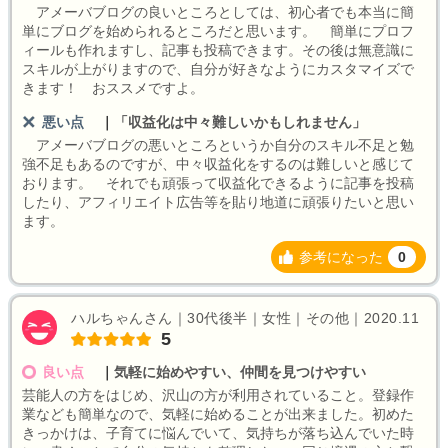
アメーバブログの良いところとしては、初心者でも本当に簡
単にブログを始められるところだと思います。 簡単にプロフ
ィールも作れますし、記事も投稿できます。その後は無意識に
スキルが上がりますので、自分が好きなようにカスタマイズで
きます！ おススメですよ。
悪い点
｜
「収益化は中々難しいかもしれません」
アメーバブログの悪いところというか自分のスキル不足と勉
強不足もあるのですが、中々収益化をするのは難しいと感じて
おります。 それでも頑張って収益化できるように記事を投稿
したり、アフィリエイト広告等を貼り地道に頑張りたいと思い
ます。
参考になった
0
ハルちゃんさん｜30代後半｜女性｜その他｜2020.11
5
良い点
｜
気軽に始めやすい、仲間を見つけやすい
芸能人の方をはじめ、沢山の方が利用されていること。登録作
業なども簡単なので、気軽に始めることが出来ました。初めた
きっかけは、子育てに悩んでいて、気持ちが落ち込んでいた時