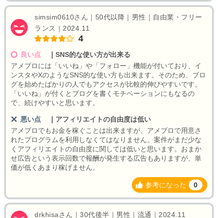
simsim0610さん｜50代以降｜男性｜自由業・フリー
ランス｜2024.11
4
良い点
｜
SNS的な使い方が出来る
アメブロには「いいね」や「フォロー」機能が付いており、イ
ンスタやXのようなSNS的な使い方も出来ます。そのため、ブロ
グを始めたばかりの人でもアクセスが比較的伸びやすいです。
「いいね」が付くとブログを書くモチベーションにもなるの
で、続けやすいと思います。
悪い点
｜
アフィリエイトの自由度は低い
アメブロでもお金を稼ぐことは出来ますが、アメブロで用意さ
れたプログラムを利用しなくてはなりません。案件がまだ少な
くアフィリエイトの自由度に関しては低いと思います。おまか
せ広告という表示回数で報酬が発生する広告もありますが、単
価が低くあまり稼げません。
参考になった
0
drkhisaさん｜30代後半｜男性｜流通｜2024.11