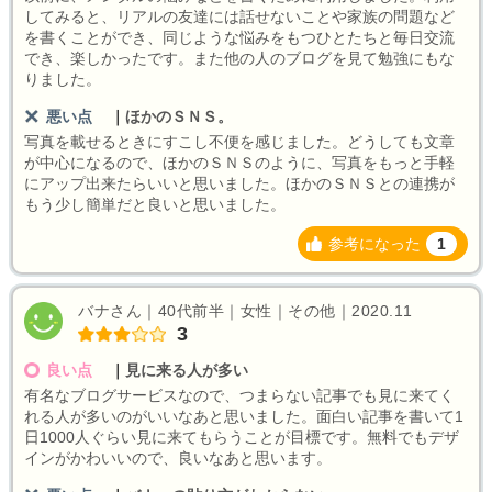
してみると、リアルの友達には話せないことや家族の問題など
を書くことができ、同じような悩みをもつひとたちと毎日交流
でき、楽しかったです。また他の人のブログを見て勉強にもな
りました。
悪い点
｜
ほかのＳＮＳ。
写真を載せるときにすこし不便を感じました。どうしても文章
が中心になるので、ほかのＳＮＳのように、写真をもっと手軽
にアップ出来たらいいと思いました。ほかのＳＮＳとの連携が
もう少し簡単だと良いと思いました。
参考になった
1
バナさん｜40代前半｜女性｜その他｜2020.11
3
良い点
｜
見に来る人が多い
有名なブログサービスなので、つまらない記事でも見に来てく
れる人が多いのがいいなあと思いました。面白い記事を書いて1
日1000人ぐらい見に来てもらうことが目標です。無料でもデザ
インがかわいいので、良いなあと思います。