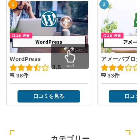
WordPress
アメーバブロ
scroll
3.5
38件
33件
口コミを見る
口コミ
カテゴリー