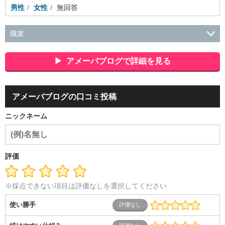
男性
女性
無回答
職業
会社役員・経営者
事務・財務・会計・経理
秘書・受付
ス
ポーツ関連
広告・マスコミ
接客・小売・流通・外食・食
アメーバブログで詳細を見る
品
アミューズメント・エンターテイメント・ゲーム関連
美
容・エステ・リラクゼーション
旅行・ホテル・航空・ブライ
ダル・葬祭
メディア職
クリエイティブ・デザイン・映像・
アメーバブログの口コミ投稿
音響
芸能・イベント・コンパニオン
ITエンジニア（システ
ム開発・SE・インフラ）
エンジニア（機械・電気・電子・半
ニックネーム
導体・制御）
警備・交通・建築・土木技術職
医療・福祉・
介護
その他
教育・公務員
学生
自営業・フリーラン
ス
士業・コンサルティング
金融・商社
不動産・保険・サ
ービス
コールセンター
マーケティング・企画
製造業
評価
専業主婦（夫）
営業
※採点できない項目は評価なしを選択してください
使い勝手