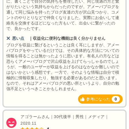
に、書くことで自分の気持ちを整理したい、同じ境遇の方と繋
がりたいという気持ちからだったのですが、アメーバブログを
通して同じ悩みを持ったブログ友達の方が沢山見つかり、コメ
ントのやりとりなどで仲良くなりました。実際にお会いして連
絡先を交換するほどになった方もいて、出会いに繋がったの
で、良かったです。
悪い点
｜
収益化に便利な機能は良く分かりません
ブログを収益に繋げるということは良く耳にしますが、アメー
バブログをやっているだけでは、その具体的な方法についての
情報を得ることは無かったように思います。有名人の方などは
恐らくアメーバブログで沢山収益を上げてらっしゃるのでしょ
うが、一般のユーザーが収益を上げるのはなかなか難しいので
はないかという感想です。一方で、そのような情報は自分で積
極的に情報収集したり、勉強する必要があるのだと思います。
なので、それはアメーバブログの悪い所というより、自分の勉
強不足というべきことかもしれません。
参考になった
0
アゴラームさん｜30代後半｜男性｜メディア｜
2020.11