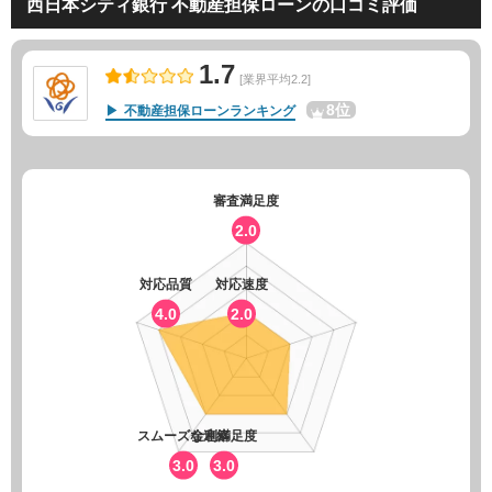
西日本シティ銀行 不動産担保ローンの口コミ評価
1.7
[業界平均2.2]
8位
不動産担保ローンランキング
審査満足度
2.0
対応品質
対応速度
4.0
2.0
スムーズな連絡
金利満足度
3.0
3.0