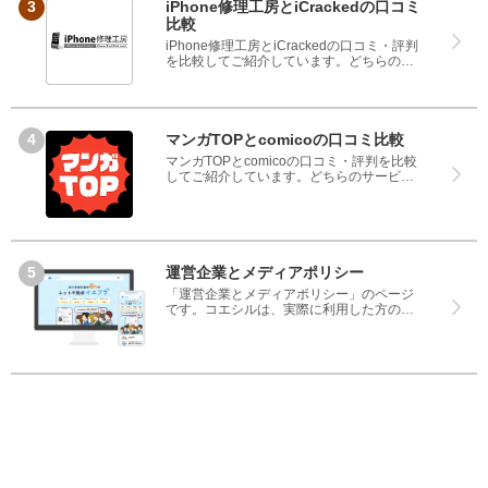
さい。
iPhone修理工房とiCrackedの口コミ
比較
iPhone修理工房とiCrackedの口コミ・評判
を比較してご紹介しています。どちらのサ
ービスも実際を利用した方の評判ですの
で、良いところと悪いところどちらも見
て、iPhone修理工房とiCrackedのどちらを
使うのか参考にしてください。
マンガTOPとcomicoの口コミ比較
マンガTOPとcomicoの口コミ・評判を比較
してご紹介しています。どちらのサービス
も実際を利用した方の評判ですので、良い
ところと悪いところどちらも見て、マンガ
TOPとcomicoのどちらを使うのか参考にし
てください。
運営企業とメディアポリシー
「運営企業とメディアポリシー」のページ
です。コエシルは、実際に利用した方の口
コミや評判のみを掲載し、みんなの口コミ
をベースにランキングや評判の比較を掲載
しているサイトです。良い口コミだけでは
なく、悪い口コミもしっかり掲載している
ので、サービスや商品選びにお役立てくだ
さい。