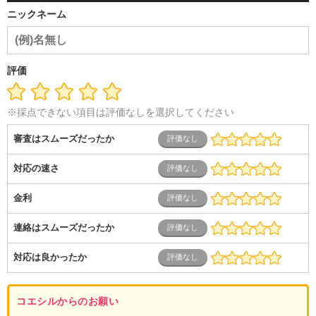
ム開発・SE・インフラ）
エンジニア（機械・電気・電子・半
ニックネーム
導体・制御）
警備・交通・建築・土木技術職
医療・福祉・
介護
その他
教育・公務員
学生
自営業・フリーラン
ス
士業・コンサルティング
金融・商社
不動産・保険・サ
ービス
コールセンター
マーケティング・企画
製造業
評価
専業主婦（夫）
営業
※採点できない項目は評価なしを選択してください
審査はスムーズだったか
対応の速さ
金利
連絡はスムーズだったか
対応は良かったか
コエシルからのお願い