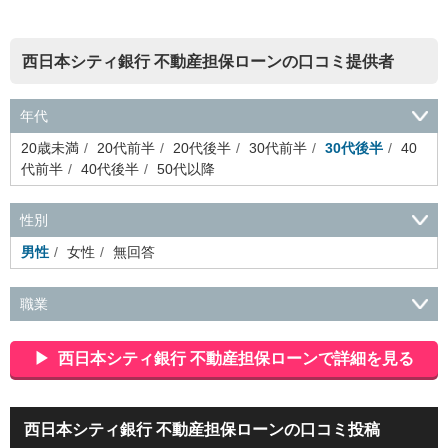
西日本シティ銀行 不動産担保ローンの口コミ提供者
年代
20歳未満
20代前半
20代後半
30代前半
30代後半
40
代前半
40代後半
50代以降
性別
男性
女性
無回答
職業
会社役員・経営者
事務・財務・会計・経理
秘書・受付
ス
ポーツ関連
広告・マスコミ
接客・小売・流通・外食・食
西日本シティ銀行 不動産担保ローンで詳細を見る
品
アミューズメント・エンターテイメント・ゲーム関連
美
容・エステ・リラクゼーション
旅行・ホテル・航空・ブライ
ダル・葬祭
メディア職
クリエイティブ・デザイン・映像・
西日本シティ銀行 不動産担保ローンの口コミ投稿
音響
芸能・イベント・コンパニオン
ITエンジニア（システ