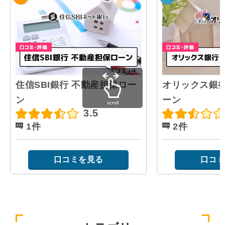
住信SBI銀行 不動産担保ロー
オリックス銀行
ン
ーン
scroll
3.5
1件
2件
口コミを見る
口コミ