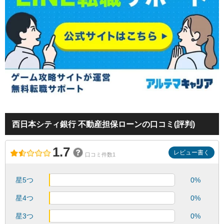
西日本シティ銀行 不動産担保ローンの口コミ(評判)
1.7
レビュー書く
口コミ件数1
星5つ
0%
星4つ
0%
星3つ
0%