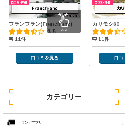
フランフラン(Francfranc)
カリモク60
scroll
3.5
11件
11件
口コミを見る
口コミ
カテゴリー
マンガアプリ