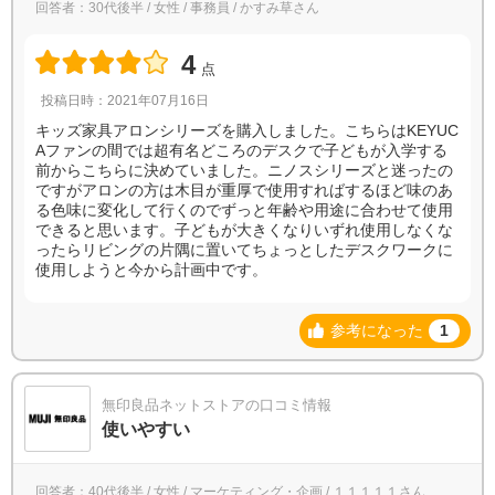
回答者：30代後半 / 女性 / 事務員 / かすみ草さん
4
点
投稿日時：2021年07月16日
キッズ家具アロンシリーズを購入しました。こちらはKEYUC
Aファンの間では超有名どころのデスクで子どもが入学する
前からこちらに決めていました。ニノスシリーズと迷ったの
ですがアロンの方は木目が重厚で使用すればするほど味のあ
る色味に変化して行くのでずっと年齢や用途に合わせて使用
できると思います。子どもが大きくなりいずれ使用しなくな
ったらリビングの片隅に置いてちょっとしたデスクワークに
使用しようと今から計画中です。
参考になった
1
無印良品ネットストアの口コミ情報
使いやすい
回答者：40代後半 / 女性 / マーケティング・企画 / １１１１１さん