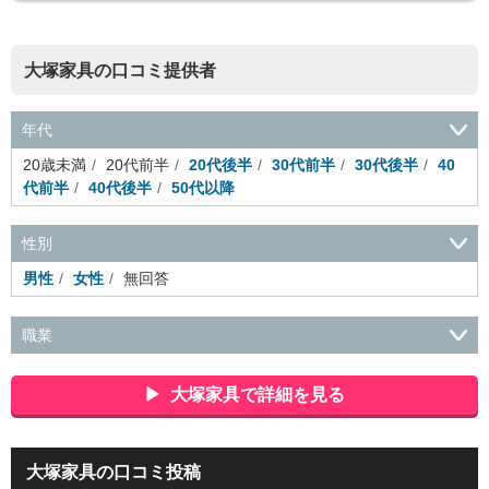
大塚家具の口コミ提供者
年代
20歳未満
20代前半
20代後半
30代前半
30代後半
40
代前半
40代後半
50代以降
性別
男性
女性
無回答
職業
会社役員・経営者
事務・財務・会計・経理
秘書・受付
ス
ポーツ関連
広告・マスコミ
接客・小売・流通・外食・食
大塚家具で詳細を見る
品
アミューズメント・エンターテイメント・ゲーム関連
美
容・エステ・リラクゼーション
旅行・ホテル・航空・ブライ
ダル・葬祭
メディア職
クリエイティブ・デザイン・映像・
大塚家具の口コミ投稿
音響
芸能・イベント・コンパニオン
ITエンジニア（システ