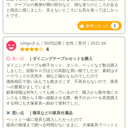
で、テーブルの裏側や脚の部分など、雑な造りのところがある
と残念に感じました。見えないところにも気を使ってほしかっ
たです。
参考になった
1
ichigoさん｜50代以降｜女性｜受付｜2021.06
4
良い点
｜
ダイニングテーブルセットを購入
ダイニングテーブル椅子セット、タンス、ベットなど数点購入
しました。総額６０万ほどの高額な買い物でしたが、素材はオ
ークウッドの天然木、桐など確かなものでしたので
価格相応で使い込んでも飽きがこず、不具合もないので、家具
への愛着がましています。
顧客情報は何年たっても残っているので、購入から数年後にタ
ンスを１階から２階へ移動させる際、椅子のカバーを再度購入
する時にも大塚家具へ頼めて便利でした。
悪い点
｜
寝具などの家具付属品
ベットと一緒に寝具も購入したかったので、
寝具の相場まで調べる時間がないままに、大塚家具でベットと