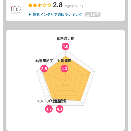
2.8
[業界平均3.1]
12位
家具インテリア通販ランキング
価格満足度
4.0
結果満足度
対応速度
3.9
4.3
スムーズな連絡
対応品質
3.7
4.1