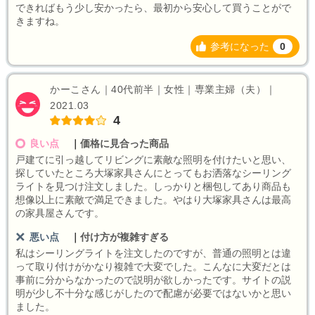
できればもう少し安かったら、最初から安心して買うことがで
きますね。
参考になった
0
かーこさん｜40代前半｜女性｜専業主婦（夫）｜
2021.03
4
良い点
｜
価格に見合った商品
戸建てに引っ越してリビングに素敵な照明を付けたいと思い、
探していたところ大塚家具さんにとってもお洒落なシーリング
ライトを見つけ注文しました。しっかりと梱包してあり商品も
想像以上に素敵で満足できました。やはり大塚家具さんは最高
の家具屋さんです。
悪い点
｜
付け方が複雑すぎる
私はシーリングライトを注文したのですが、普通の照明とは違
って取り付けがかなり複雑で大変でした。こんなに大変だとは
事前に分からなかったので説明が欲しかったです。サイトの説
明が少し不十分な感じがしたので配慮が必要ではないかと思い
ました。