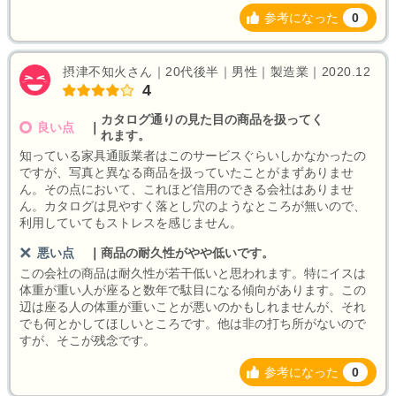
参考になった
0
摂津不知火さん｜20代後半｜男性｜製造業｜2020.12
4
カタログ通りの見た目の商品を扱ってく
良い点
｜
れます。
知っている家具通販業者はこのサービスぐらいしかなかったの
ですが、写真と異なる商品を扱っていたことがまずありませ
ん。その点において、これほど信用のできる会社はありませ
ん。カタログは見やすく落とし穴のようなところが無いので、
利用していてもストレスを感じません。
悪い点
｜
商品の耐久性がやや低いです。
この会社の商品は耐久性が若干低いと思われます。特にイスは
体重が重い人が座ると数年で駄目になる傾向があります。この
辺は座る人の体重が重いことが悪いのかもしれませんが、それ
でも何とかしてほしいところです。他は非の打ち所がないので
すが、そこが残念です。
参考になった
0