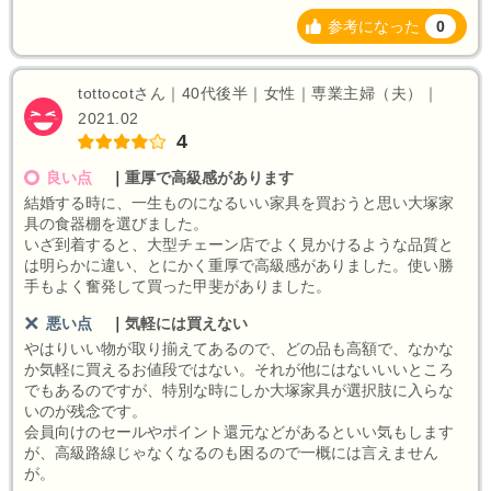
参考になった
0
tottocotさん｜40代後半｜女性｜専業主婦（夫）｜
2021.02
4
良い点
｜
重厚で高級感があります
結婚する時に、一生ものになるいい家具を買おうと思い大塚家
具の食器棚を選びました。
いざ到着すると、大型チェーン店でよく見かけるような品質と
は明らかに違い、とにかく重厚で高級感がありました。使い勝
手もよく奮発して買った甲斐がありました。
悪い点
｜
気軽には買えない
やはりいい物が取り揃えてあるので、どの品も高額で、なかな
か気軽に買えるお値段ではない。それが他にはないいいところ
でもあるのですが、特別な時にしか大塚家具が選択肢に入らな
いのが残念です。
会員向けのセールやポイント還元などがあるといい気もします
が、高級路線じゃなくなるのも困るので一概には言えません
が。