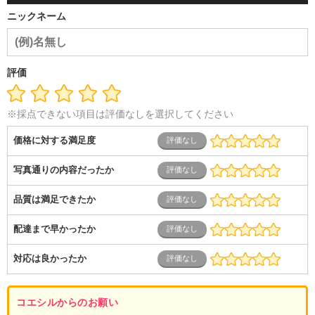
ム開発・SE・インフラ）
エンジニア（機械・電気・電子・半
ニックネーム
導体・制御）
警備・交通・建築・土木技術職
医療・福祉・
介護
その他
教育・公務員
学生
自営業・フリーラン
ス
士業・コンサルティング
金融・商社
不動産・保険・サ
ービス
コールセンター
マーケティング・企画
製造業
評価
専業主婦（夫）
営業
※採点できない項目は評価なしを選択してください
価格に対する満足度
写真通りの内容だったか
品質は満足できたか
配達まで早かったか
対応は良かったか
コエシルからのお願い