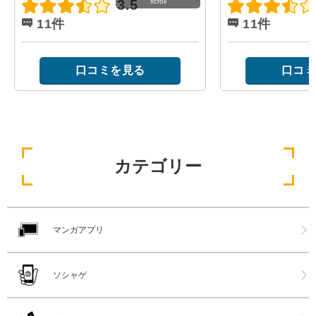
scroll
3.5
11件
11件
口コミを見る
口コミ
カテゴリー
マンガアプリ
ソシャゲ