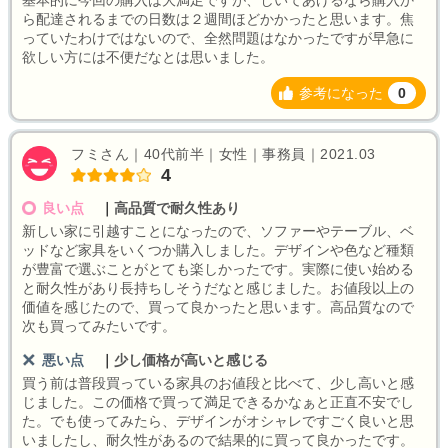
基本的に今回の購入は大満足ですが、しいてあげるなら購入か
ら配達されるまでの日数は２週間ほどかかったと思います。焦
っていたわけではないので、全然問題はなかったですが早急に
欲しい方には不便だなとは思いました。
参考になった
0
フミさん｜40代前半｜女性｜事務員｜2021.03
4
良い点
｜
高品質で耐久性あり
新しい家に引越すことになったので、ソファーやテーブル、ベ
ッドなど家具をいくつか購入しました。デザインや色など種類
が豊富で選ぶことがとても楽しかったです。実際に使い始める
と耐久性があり長持ちしそうだなと感じました。お値段以上の
価値を感じたので、買って良かったと思います。高品質なので
次も買ってみたいです。
悪い点
｜
少し価格が高いと感じる
買う前は普段買っている家具のお値段と比べて、少し高いと感
じました。この価格で買って満足できるかなぁと正直不安でし
た。でも使ってみたら、デザインがオシャレですごく良いと思
いましたし、耐久性があるので結果的に買って良かったです。