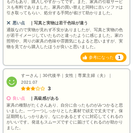
ものもあり、購入しやすかってです。また、家具の引取サービ
スも有料でありました。家具の買い替えと同時に古いソファは
引き取ってもらい、処分する手間が省けて助かりました。
悪い点
｜
写真と実物は若干色味が違う
通販なので実物が見れず不安がありましたが、写真と実物の色
が若干イメージしていたものと違ったように感じました。家の
照明や、周りの家具の色味や雰囲気にもよると思いますが、実
物を見てから購入したほうが良いと思いました。
参考になった
1
すーさん｜30代後半｜女性｜専業主婦（夫）｜
2021.07
3
良い点
｜
高級感がある
家具の種類がたくさんあり、自分に合ったものがみつかると思
いました。一つ一つしっかりとした素材で頑丈で丈夫です。保
証期間もしっかりあり、なにかあるとすぐに対応してくれるの
がいいです。発送もスムーズですぐに届けてくれるのが助かり
ました。