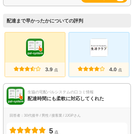
配達まで早かったかについての評判
3.9
4.0
点
点
生協の宅配パルシステムの口コミ情報
配達時間にも柔軟に対応してくれた
回答者：30代後半 / 男性 / 接客業 / JJGPさん
5
点