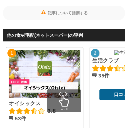
記事について指摘する
他の食材宅配(ネットスーパー)の評判
生活クラブ
35件
口コミ
オイシックス
scroll
3.8
53件