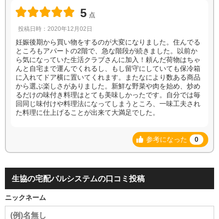
5
点
投稿日時：2020年12月02日
妊娠後期から買い物をするのが大変になりました。住んでる
ところもアパートの2階で、急な階段が続きました。以前か
ら気になっていた生活クラブさんに加入！頼んだ荷物はちゃ
んと自宅まで運んでくれるし、もし留守にしていても保冷箱
に入れてドア横に置いてくれます。またなにより数ある商品
から選ぶ楽しさがありました。新鮮な野菜や肉を始め、炒め
るだけの味付き料理はとても美味しかったです。自分では毎
回同じ味付けや料理法になってしまうところ、一味工夫され
た料理に仕上げることが出来て大満足でした。
参考になった
0
生協の宅配パルシステムの口コミ投稿
ニックネーム