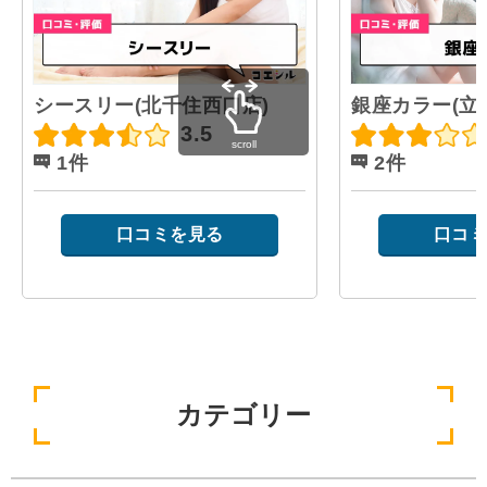
シースリー(北千住西口店)
銀座カラー(立
3.5
scroll
1件
2件
口コミを見る
口コミ
カテゴリー