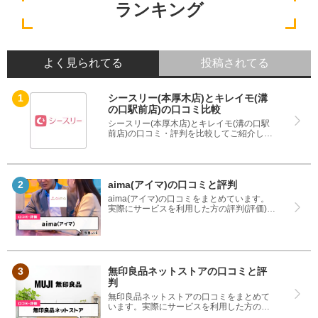
ランキング
よく見られてる
投稿されてる
シースリー(本厚木店)とキレイモ(溝
の口駅前店)の口コミ比較
シースリー(本厚木店)とキレイモ(溝の口駅
前店)の口コミ・評判を比較してご紹介して
います。どちらのサービスも実際を利用し
た方の評判ですので、良いところと悪いと
ころどちらも見て、シースリー(本厚木店)と
キレイモ(溝の口駅前店)のどちらを使うのか
参考にしてください。
aima(アイマ)の口コミと評判
aima(アイマ)の口コミをまとめています。
実際にサービスを利用した方の評判(評価)で
すので、良いところと悪いところどちらも
見て、aima(アイマ)を使う参考にしてくだ
さい。
無印良品ネットストアの口コミと評
判
無印良品ネットストアの口コミをまとめて
います。実際にサービスを利用した方の評
判(評価)ですので、良いところと悪いところ