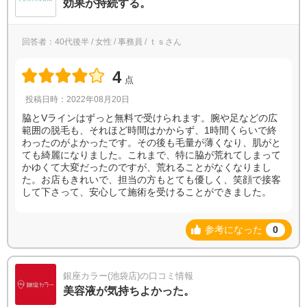
効果が持続する。
回答者：40代後半 / 女性 / 事務員 / ｔｓさん
4
点
投稿日時：2022年08月20日
脇とVラインはずっと無料で受けられます。腕や足などの広
範囲の脱毛も、それほど時間はかからず、1時間くらいで終
わったのがよかったです。その後も毛量が薄くなり、肌がと
ても綺麗になりました。これまで、特に脇が荒れてしまって
かゆくて大変だったのですが、荒れることがなくなりまし
た。お店もきれいで、担当の方もとても優しく、笑顔で接客
して下さって、安心して施術を受けることができました。
参考になった
0
銀座カラー(池袋店)の口コミ情報
美容液が気持ちよかった。