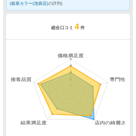
(
銀座カラー(池袋店)
の評判)
4
総合口コミ
件