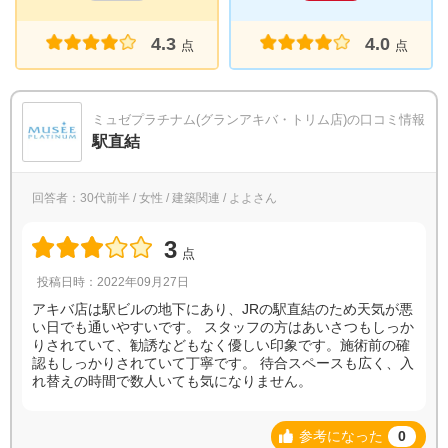
4.3
4.0
点
点
ミュゼプラチナム(グランアキバ・トリム店)の口コミ情報
駅直結
回答者：30代前半 / 女性 / 建築関連 / よよさん
3
点
投稿日時：2022年09月27日
アキバ店は駅ビルの地下にあり、JRの駅直結のため天気が悪
い日でも通いやすいです。 スタッフの方はあいさつもしっか
りされていて、勧誘などもなく優しい印象です。施術前の確
認もしっかりされていて丁寧です。 待合スペースも広く、入
れ替えの時間で数人いても気になりません。
参考になった
0