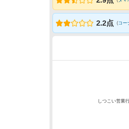
2.9点
2.2点
(
コー