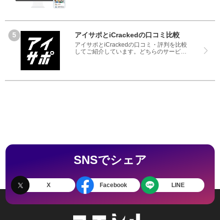
をベースにランキングや評判の比較を掲載
しているサイトです。良い口コミだけでは
なく、悪い口コミもしっかり掲載している
ので、サービスや商品選びにお役立てくだ
さい。
アイサポとiCrackedの口コミ比較
アイサポとiCrackedの口コミ・評判を比較
してご紹介しています。どちらのサービス
も実際を利用した方の評判ですので、良い
ところと悪いところどちらも見て、アイサ
ポとiCrackedのどちらを使うのか参考にし
てください。
SNSでシェア
X
Facebook
LINE