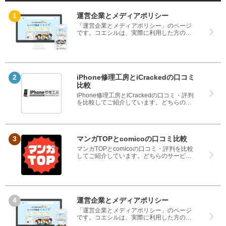
運営企業とメディアポリシー
「運営企業とメディアポリシー」のページ
です。コエシルは、実際に利用した方の口
コミや評判のみを掲載し、みんなの口コミ
をベースにランキングや評判の比較を掲載
しているサイトです。良い口コミだけでは
なく、悪い口コミもしっかり掲載している
ので、サービスや商品選びにお役立てくだ
さい。
iPhone修理工房とiCrackedの口コミ
比較
iPhone修理工房とiCrackedの口コミ・評判
を比較してご紹介しています。どちらのサ
ービスも実際を利用した方の評判ですの
で、良いところと悪いところどちらも見
て、iPhone修理工房とiCrackedのどちらを
使うのか参考にしてください。
マンガTOPとcomicoの口コミ比較
マンガTOPとcomicoの口コミ・評判を比較
してご紹介しています。どちらのサービス
も実際を利用した方の評判ですので、良い
ところと悪いところどちらも見て、マンガ
TOPとcomicoのどちらを使うのか参考にし
てください。
運営企業とメディアポリシー
「運営企業とメディアポリシー」のページ
です。コエシルは、実際に利用した方の口
コミや評判のみを掲載し、みんなの口コミ