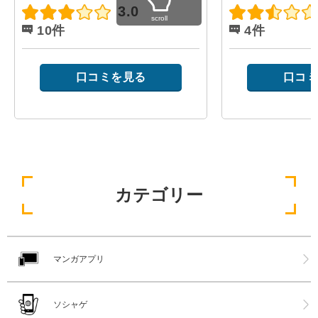
3.0
scroll
10件
4件
口コミを見る
口コミ
カテゴリー
マンガアプリ
ソシャゲ