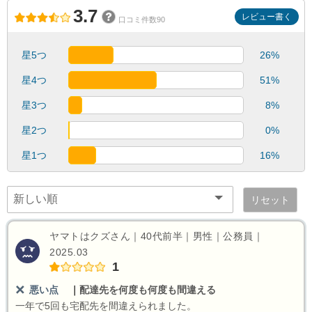
3.7
レビュー書く
口コミ件数90
星5つ
26%
星4つ
51%
星3つ
8%
星2つ
0%
星1つ
16%
リセット
ヤマトはクズさん｜40代前半｜男性｜公務員｜
2025.03
1
悪い点
｜
配達先を何度も何度も間違える
一年で5回も宅配先を間違えられました。