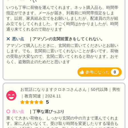
い
いつも丁寧に荷物を運んでくれます。ネット購入品も、時間帯
指定ができます。メールが届き、到着前に時間帯指定をしま
す。以前、家具組み立てをお願いしましたが、配達員の方が組
み立てをしてくれました。すごく時間はかかりましたが。時間
通り来てくれるので助かります
悪い点
｜
アマゾンの玄関前置きをしてくれない。
アマゾンで購入したときに、玄関前に置いてくださいとお願い
します。でも、玄関前に置いてくれないことが多いです。荷物
の受取が大変なので、玄関に置いてくれると助かります。おそ
らく、盗難防止のためだと思います
参考になった
0
お世話になりますクロネコさんさん｜50代以降｜男性
｜教育関連｜2024.11
5
良い点
｜
丁寧な運びっぷり
重くて大きい荷物も、しっかり玄関の中の方まで運んでくれま
す。家に人がいなくて、受け取り時間を変更したりする場合も