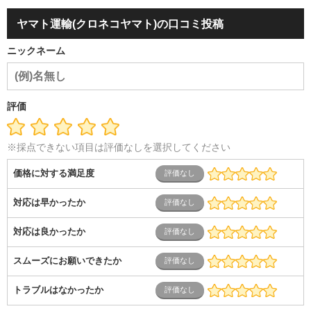
容・エステ・リラクゼーション
旅行・ホテル・航空・ブライ
ダル・葬祭
メディア職
クリエイティブ・デザイン・映像・
ヤマト運輸(クロネコヤマト)の口コミ投稿
音響
芸能・イベント・コンパニオン
ITエンジニア（システ
ム開発・SE・インフラ）
エンジニア（機械・電気・電子・半
ニックネーム
導体・制御）
警備・交通・建築・土木技術職
医療・福祉・
介護
その他
教育・公務員
学生
自営業・フリーラン
ス
士業・コンサルティング
金融・商社
不動産・保険・サ
ービス
コールセンター
マーケティング・企画
製造業
評価
専業主婦（夫）
営業
※採点できない項目は評価なしを選択してください
価格に対する満足度
対応は早かったか
対応は良かったか
スムーズにお願いできたか
トラブルはなかったか