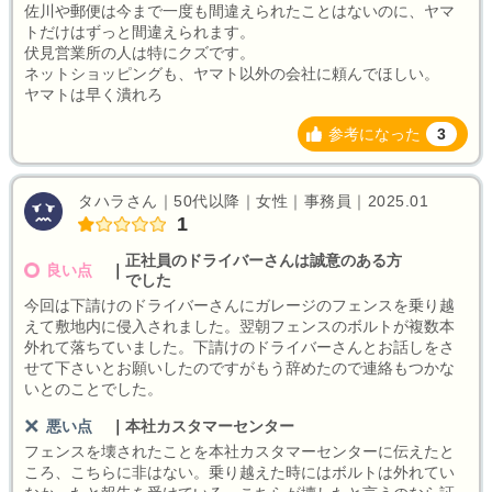
佐川や郵便は今まで一度も間違えられたことはないのに、ヤマ
トだけはずっと間違えられます。
伏見営業所の人は特にクズです。
ネットショッピングも、ヤマト以外の会社に頼んでほしい。
ヤマトは早く潰れろ
参考になった
3
タハラさん｜50代以降｜女性｜事務員｜2025.01
1
正社員のドライバーさんは誠意のある方
良い点
｜
でした
今回は下請けのドライバーさんにガレージのフェンスを乗り越
えて敷地内に侵入されました。翌朝フェンスのボルトが複数本
外れて落ちていました。下請けのドライバーさんとお話しをさ
せて下さいとお願いしたのですがもう辞めたので連絡もつかな
いとのことでした。
悪い点
｜
本社カスタマーセンター
フェンスを壊されたことを本社カスタマーセンターに伝えたと
ころ、こちらに非はない。乗り越えた時にはボルトは外れてい