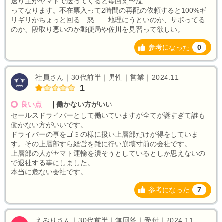
送り主がヤマトで送ってくると毎回え〜泣
ってなります。不在票入って2時間の再配の依頼すると100%ギ
リギリかちょっと回る 怒 地理にうといのか、サボってる
のか、段取り悪いのか郵便局や佐川を見習って欲しい。
参考になった
0
社員さん｜30代前半｜男性｜営業｜2024.11
1
良い点
｜
働かない方がいい
セールスドライバーとして働いていますが全てが謎すぎて誰も
働かない方がいいです。
ドライバーの事をゴミの様に扱い上層部だけが得をしていま
す。その上層部すら経営を雑に行い崩壊寸前の会社です。
上層部の人がヤマト運輸を潰そうとしているとしか思えないの
で退社する事にしました。
本当に危ない会社です。
参考になった
7
えみりさん｜30代前半｜無回答｜受付｜2024.11