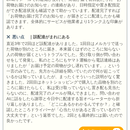
荷物お届けのお知らせ」の連絡があり、日時指定や置き配指定
ができ配送状況も確認できて助かっています。配達完了すれば
「お荷物お届け完了のお知らせ」が届きどこに配達したかも確
認できます。全体的にサービスが他業者より1ランク上な印象が
あります。
悪い点
｜
誤配達がまれにある
直近3年で2回ほど誤配達がありました。1回目はメルカリで送っ
た荷物が別のところに届き、本来届くはずのところに知らない
人の荷物が届くというトラブルでした。受け取り側が問い合わ
せをして発覚し、私のところにもヤマト運輸から電話連絡はあ
りましたが「お届け予定の荷物が少し遅れています。」という
一言のみでした。先方から詳細を聞いていたので何が起こって
いるかは知っていましたが、まったくそういった説明がなく驚
きました。2回目はネットショッピングで購入した品物を別のと
ころに届けたらしく、私は受け取っていないし置き配も見当た
らないのに、配達完了のメールが飛んできました。問い合わせ
AIに話をしたら謝罪と今日中に配達する旨オペレーターから折
り返しがありました。「どこにあるかわかるんですか？」と確
認したところドライバーが「心当たりがあると言っているので
大丈夫です」という返答でした。2回とも最終的には届いたので
良かったです。