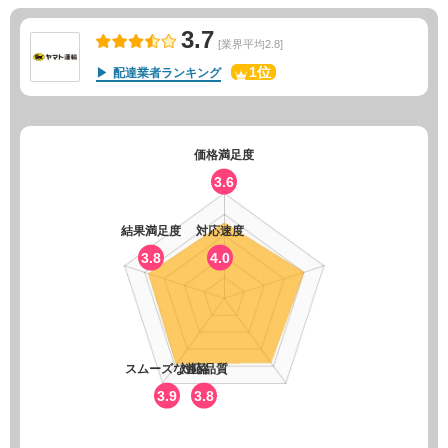
3.7
[業界平均2.8]
1位
配達業者ランキング
価格満足度
3.6
結果満足度
対応速度
3.8
4.0
スムーズな連絡
対応品質
3.9
3.8