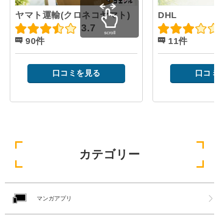
ヤマト運輸(クロネコヤマト)
DHL
3.7
scroll
90件
11件
口コミを見る
口コミ
カテゴリー
マンガアプリ