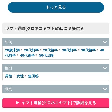
もっと見る
ヤマト運輸(クロネコヤマト)の口コミ提供者
年代
20歳未満
20代前半
20代後半
30代前半
30代後半
40
代前半
40代後半
50代以降
性別
男性
女性
無回答
職業
会社役員・経営者
事務・財務・会計・経理
秘書・受付
ス
ポーツ関連
広告・マスコミ
接客・小売・流通・外食・食
ヤマト運輸(クロネコヤマト)で詳細を見る
品
アミューズメント・エンターテイメント・ゲーム関連
美