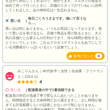
すばやく対応してくれるので、助かります。メルカリの発送を
始めて持って行ったときに、店舗のスタッフがていねいに説明
してくれました。あの神対応は一生忘れません。
毎日ごくろうさまです。強いて言うな
悪い点
｜
ら…。
悪い点は特にありません。いつもお世話になっております。強
いて悪い点を挙げるなら、店舗で商品を受け取るときに、大人
気の店舗だとお客さんの行列ができて、待ち時間が発生するこ
とぐらいでしょうか。これもクロネコヤマトさんをあてにして
いる消費者がいっぱいいるという証拠でしょう。
参考になった
0
みこりんさん｜40代前半｜女性｜自由業・フリーラン
ス｜2024.11
4
良い点
｜
配達業者の中で1番信頼できる
配達員の対応が迅速丁寧で変な人にあたったことがありませ
ん。時間指定すると大体時間どおり届きますし、少し時間が過
ぎても許容範囲くらいの誤差しかないので気になりません。
LINEやメールでの通知が便利で、荷物が届く前日あたりに「お