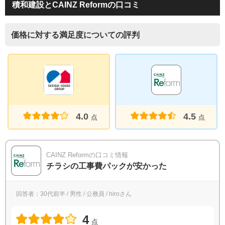
積和建設とCAINZ Reformの口コミ
価格に対する満足度についての評判
4.0
4.5
点
点
CAINZ Reformの口コミ情報
チラシの工事費パックが安かった
回答者：30代前半 / 男性 / 公務員 / hiroさん
4
点