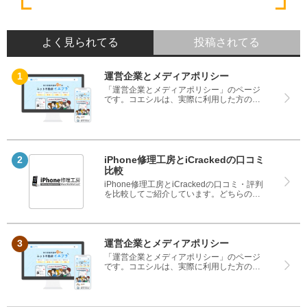
よく見られてる
投稿されてる
運営企業とメディアポリシー
「運営企業とメディアポリシー」のページ
です。コエシルは、実際に利用した方の口
コミや評判のみを掲載し、みんなの口コミ
をベースにランキングや評判の比較を掲載
しているサイトです。良い口コミだけでは
なく、悪い口コミもしっかり掲載している
ので、サービスや商品選びにお役立てくだ
さい。
iPhone修理工房とiCrackedの口コミ
比較
iPhone修理工房とiCrackedの口コミ・評判
を比較してご紹介しています。どちらのサ
ービスも実際を利用した方の評判ですの
で、良いところと悪いところどちらも見
て、iPhone修理工房とiCrackedのどちらを
使うのか参考にしてください。
運営企業とメディアポリシー
「運営企業とメディアポリシー」のページ
です。コエシルは、実際に利用した方の口
コミや評判のみを掲載し、みんなの口コミ
をベースにランキングや評判の比較を掲載
しているサイトです。良い口コミだけでは
なく、悪い口コミもしっかり掲載している