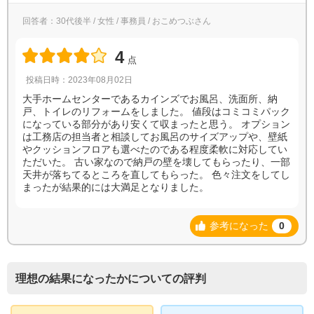
回答者：30代後半 / 女性 / 事務員 / おこめつぶさん
4
点
投稿日時：2023年08月02日
大手ホームセンターであるカインズでお風呂、洗面所、納
戸、トイレのリフォームをしました。 値段はコミコミパック
になっている部分があり安くて収まったと思う。 オプション
は工務店の担当者と相談してお風呂のサイズアップや、壁紙
やクッションフロアも選べたのである程度柔軟に対応してい
ただいた。 古い家なので納戸の壁を壊してもらったり、一部
天井が落ちてるところを直してもらった。 色々注文をしてし
まったが結果的には大満足となりました。
参考になった
0
理想の結果になったかについての評判