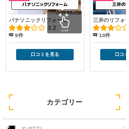
パナソニックリフォーム
三井のリフォ
3.2
scroll
9件
10件
口コミを見る
口コミ
カテゴリー
マンガアプリ