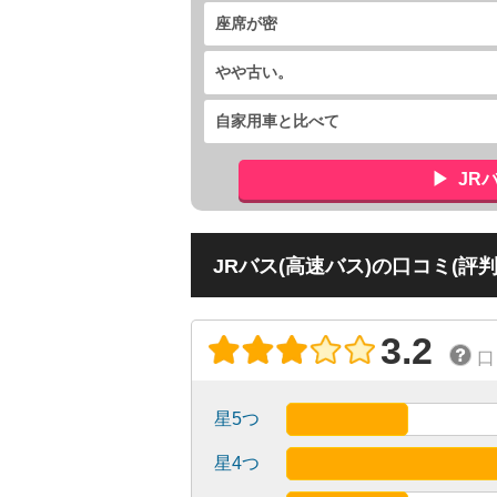
座席が密
やや古い。
自家用車と比べて
JR
JRバス(高速バス)の口コミ(評判
3.2
口
星5つ
星4つ