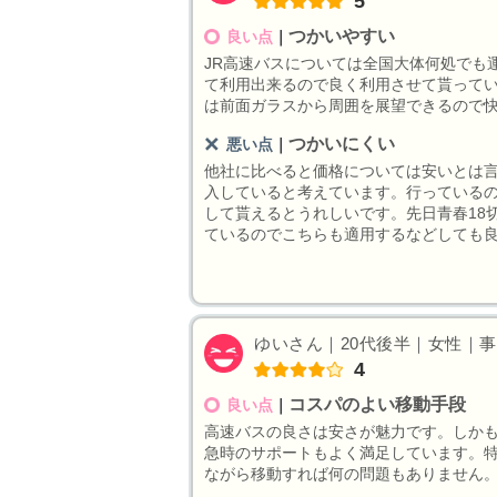
5
つかいやすい
良い点
｜
JR高速バスについては全国大体何処でも
て利用出来るので良く利用させて貰ってい
は前面ガラスから周囲を展望できるので
つかいにくい
悪い点
｜
他社に比べると価格については安いとは
入していると考えています。行っている
して貰えるとうれしいです。先日青春18
ているのでこちらも適用するなどしても
ゆいさん｜20代後半｜女性｜事務員
4
コスパのよい移動手段
良い点
｜
高速バスの良さは安さが魅力です。しか
急時のサポートもよく満足しています。
ながら移動すれば何の問題もありません