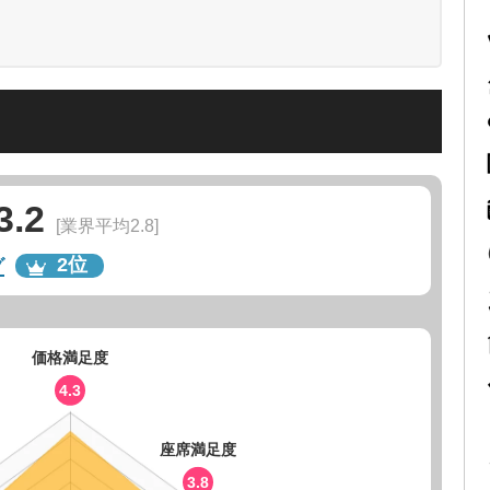
3.2
[業界平均2.8]
2位
グ
価格満足度
4.3
座席満足度
3.8