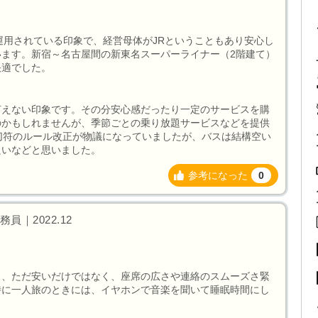
運用されている印象で、経営母体がJRということもあり安心し
ます。新宿～名古屋間の新東名スーパーライナー（2階建て）
快適でした。
言えない印象です。その分安心感だったり一定のサービスを購
のかもしれませんが、季節ごとの乗り放題サービスなどを提供
切符のルール改正が物議になっていましたが、バスは結構空い
良いなどと思いました。
参考になった
0
｜2022.12
も、ただ安いだけではなく、座席の広さや連絡のスムーズさ緊
特に一人旅のときには、イヤホンで音楽を聞いて睡眠時間にし
。