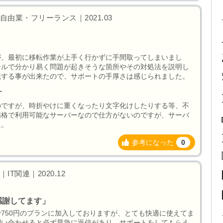
由業・フリーランス｜2021.03
が、最初に移転作業が上手く行かずに手間取ってしまいまし
ールで分かり易く問題が起きそうな箇所やその対処法を説明し
転する事が出来たので、サポートの手厚さは感じられました。
す
のですが、時折やけに重くなったり文字化けしたりする等、不
価格で利用可能なサーバーなので仕方がないのですが、サーバ
た。
参考になった
0
T関連｜2020.12
感謝してます」
750円のプランに加入しておりますが、とても快適に使えてま
問い合わせると必ず早急に返信があり、サポートをしてもらえ