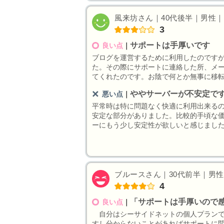
風来坊さん｜40代後半｜男性｜自
3
サポートは手厚いです
良い点
｜
ブログを運営するために利用したのです
た。その際にサポートに連絡した所、メ
てくれたのです。お陰で何とか無事に移
ややサーバーが不安定で
悪い点
｜
平常時は特に問題なく快適に利用出来る
安定な部分がありました。比較的手頃な
ーにもう少し安定性が欲しいと感じまし
ブルースさん｜30代前半｜男性｜I
4
「サポートは手厚いので
良い点
｜
自分はシーサイドネットの個人プランで
すし分からないことがあればサポートに