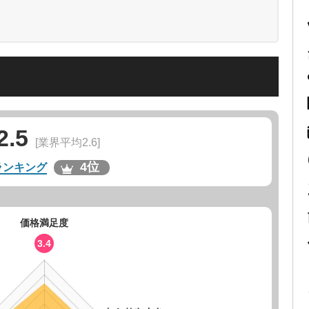
2.5
[業界平均2.6]
4位
ランキング
価格満足度
3.4