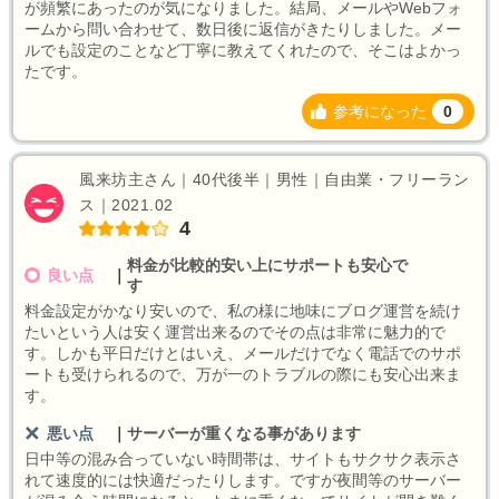
が頻繁にあったのが気になりました。結局、メールやWebフォ
ームから問い合わせて、数日後に返信がきたりしました。メー
ルでも設定のことなど丁寧に教えてくれたので、そこはよかっ
たです。
参考になった
0
風来坊主さん｜40代後半｜男性｜自由業・フリーラン
ス｜2021.02
4
料金が比較的安い上にサポートも安心で
良い点
｜
す
料金設定がかなり安いので、私の様に地味にブログ運営を続け
たいという人は安く運営出来るのでその点は非常に魅力的で
す。しかも平日だけとはいえ、メールだけでなく電話でのサポ
ートも受けられるので、万が一のトラブルの際にも安心出来ま
す。
悪い点
｜
サーバーが重くなる事があります
日中等の混み合っていない時間帯は、サイトもサクサク表示さ
れて速度的には快適だったりします。ですが夜間等のサーバー