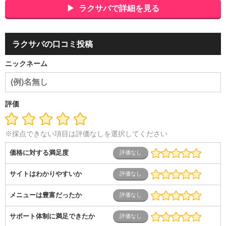
ポーツ関連
広告・マスコミ
接客・小売・流通・外食・食
ラクサバで詳細を見る
品
アミューズメント・エンターテイメント・ゲーム関連
美
容・エステ・リラクゼーション
旅行・ホテル・航空・ブライ
ダル・葬祭
メディア職
クリエイティブ・デザイン・映像・
ラクサバの口コミ投稿
音響
芸能・イベント・コンパニオン
ITエンジニア（システ
ム開発・SE・インフラ）
エンジニア（機械・電気・電子・半
ニックネーム
導体・制御）
警備・交通・建築・土木技術職
医療・福祉・
介護
その他
教育・公務員
学生
自営業・フリーラン
ス
士業・コンサルティング
金融・商社
不動産・保険・サ
ービス
コールセンター
マーケティング・企画
製造業
評価
専業主婦（夫）
営業
※採点できない項目は評価なしを選択してください
価格に対する満足度
サイトはわかりやすいか
メニューは豊富だったか
サポート体制に満足できたか