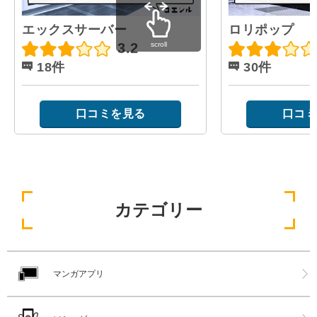
エックスサーバー
ロリポップ
scroll
3.2
18件
30件
口コミを見る
口コミ
カテゴリー
マンガアプリ