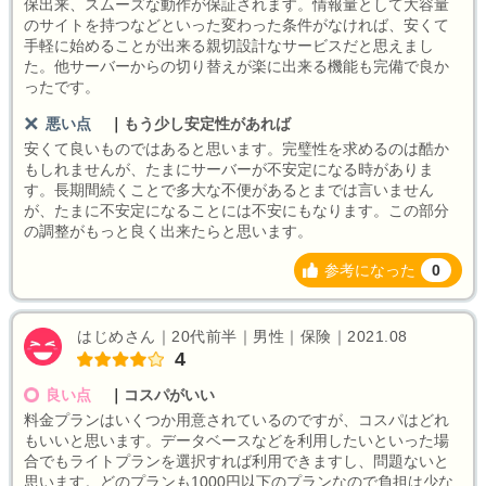
保出来、スムーズな動作が保証されます。情報量として大容量
のサイトを持つなどといった変わった条件がなければ、安くて
手軽に始めることが出来る親切設計なサービスだと思えまし
た。他サーバーからの切り替えが楽に出来る機能も完備で良か
ったです。
悪い点
｜
もう少し安定性があれば
安くて良いものではあると思います。完璧性を求めるのは酷か
もしれませんが、たまにサーバーが不安定になる時がありま
す。長期間続くことで多大な不便があるとまでは言いません
が、たまに不安定になることには不安にもなります。この部分
の調整がもっと良く出来たらと思います。
参考になった
0
はじめさん｜20代前半｜男性｜保険｜2021.08
4
良い点
｜
コスパがいい
料金プランはいくつか用意されているのですが、コスパはどれ
もいいと思います。データベースなどを利用したいといった場
合でもライトプランを選択すれば利用できますし、問題ないと
思います。どのプランも1000円以下のプランなので負担は少な