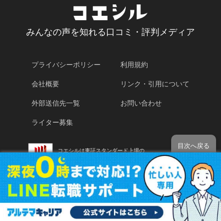
みんなの声を知れる口コミ・評判メディア
プライバシーポリシー
利用規約
会社概要
リンク・引用について
外部送信先一覧
お問い合わせ
ライター募集
目次へ戻る
コエシルは東証スタンダード上場の
株式会社コレックホールディングスが運営しています。
証券コード：6578
コエシルを運営する株式会社ホールディングスは
景表法・特定商取引法に関する認定資格「KTAA」の団体認証マークを取
得しています。