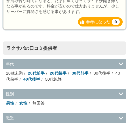
が混み合う時間になると、たまに重くなってサイトが開き難く
なる事があるのです。料金が安いので仕方ありませんが、少し
サーバーに貧弱さを感じる事があります。
参考になった
0
ラクサバの口コミ提供者
年代
20歳未満
20代前半
20代後半
30代前半
30代後半
40
代前半
40代後半
50代以降
性別
男性
女性
無回答
職業
会社役員・経営者
事務・財務・会計・経理
秘書・受付
ス