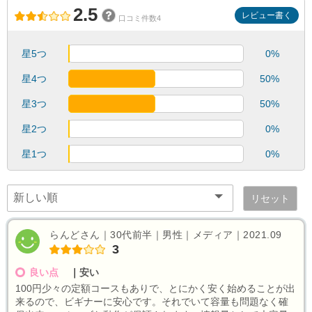
2.5
レビュー書く
口コミ件数4
星5つ
0%
星4つ
50%
星3つ
50%
星2つ
0%
星1つ
0%
リセット
らんどさん｜30代前半｜男性｜メディア｜2021.09
3
良い点
｜
安い
100円少々の定額コースもありで、とにかく安く始めることが出
来るので、ビギナーに安心です。それでいて容量も問題なく確