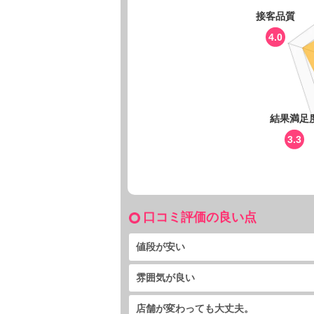
接客品質
4.0
結果満足
3.3
口コミ評価の良い点
値段が安い
雰囲気が良い
店舗が変わっても大丈夫。