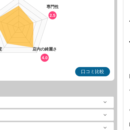
専門性
2.5
度
店内の綺麗さ
4.0
口コミ比較