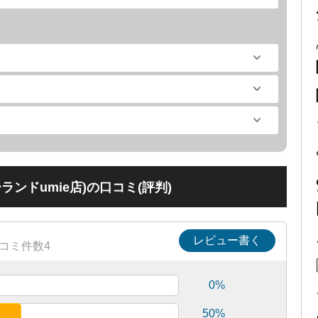
ンドumie店)の口コミ(評判)
レビュー書く
コミ件数4
0%
50%