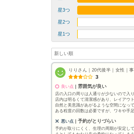
星3つ
星2つ
星1つ
りりさん｜20代後半｜女性｜事務員
3
雰囲気が良い
良い点
｜
店の入口の周りは人通りが少ないので入
店内は明るくて清潔感があり、レイアウ
自然と美意識があがるような空間になっ
ある程度の回数は必要ですが、ワキや手
予約がとりづらい
悪い点
｜
予約が取りにくく、生理の周期が安定し
うとしてもかなり先の予約になってしま