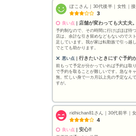
ぽこさん｜30代後半｜女性｜接客業
3
店舗が変わっても大丈夫
良い点
｜
予約制なので、その時間に行けばほぼ待
店は、余計な引き留めなどもないのでス
足しています。我が家は転勤族で引っ越
でとても助かります。
行きたいときにすぐ予約
悪い点
｜
前もって予定が分かっていれば予約は取
で予約を取ることが難しいです。急なキ
無。忙しい身で一カ月以上先の予定なん
すが。
ridhichan81さん｜30代前半
4
安心‼︎
良い点
｜