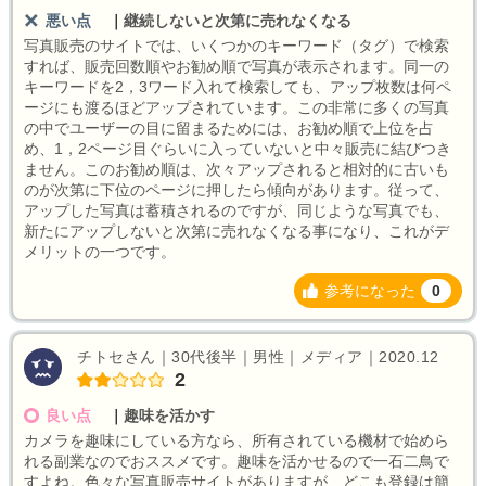
悪い点
｜
継続しないと次第に売れなくなる
写真販売のサイトでは、いくつかのキーワード（タグ）で検索
すれば、販売回数順やお勧め順で写真が表示されます。同一の
キーワードを2，3ワード入れて検索しても、アップ枚数は何ペ
ージにも渡るほどアップされています。この非常に多くの写真
の中でユーザーの目に留まるためには、お勧め順で上位を占
め、1，2ページ目ぐらいに入っていないと中々販売に結びつき
ません。このお勧め順は、次々アップされると相対的に古いも
のが次第に下位のページに押したら傾向があります。従って、
アップした写真は蓄積されるのですが、同じような写真でも、
新たにアップしないと次第に売れなくなる事になり、これがデ
メリットの一つです。
参考になった
0
チトセさん｜30代後半｜男性｜メディア｜2020.12
2
良い点
｜
趣味を活かす
カメラを趣味にしている方なら、所有されている機材で始めら
れる副業なのでおススメです。趣味を活かせるので一石二鳥で
すよね。色々な写真販売サイトがありますが、どこも登録は簡