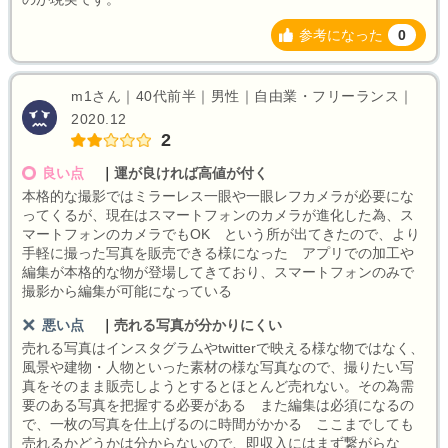
参考になった
0
m1さん｜40代前半｜男性｜自由業・フリーランス｜
2020.12
2
良い点
｜
運が良ければ高値が付く
本格的な撮影ではミラーレス一眼や一眼レフカメラが必要にな
ってくるが、現在はスマートフォンのカメラが進化した為、ス
マートフォンのカメラでもOK という所が出てきたので、より
手軽に撮った写真を販売できる様になった アプリでの加工や
編集が本格的な物が登場してきており、スマートフォンのみで
撮影から編集が可能になっている
悪い点
｜
売れる写真が分かりにくい
売れる写真はインスタグラムやtwitterで映える様な物ではなく、
風景や建物・人物といった素材の様な写真なので、撮りたい写
真をそのまま販売しようとするとほとんど売れない。その為需
要のある写真を把握する必要がある また編集は必須になるの
で、一枚の写真を仕上げるのに時間がかかる ここまでしても
売れるかどうかは分からないので、即収入にはまず繋がらな