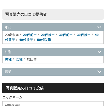
写真販売の口コミ提供者
年代
20歳未満
20代前半
20代後半
30代前半
30代後半
40
代前半
40代後半
50代以降
性別
男性
女性
無回答
職業
会社役員・経営者
事務・財務・会計・経理
秘書・受付
ス
ポーツ関連
広告・マスコミ
接客・小売・流通・外食・食
写真販売の口コミ投稿
品
アミューズメント・エンターテイメント・ゲーム関連
美
容・エステ・リラクゼーション
旅行・ホテル・航空・ブライ
ニックネーム
ダル・葬祭
メディア職
クリエイティブ・デザイン・映像・
音響
芸能・イベント・コンパニオン
ITエンジニア（システ