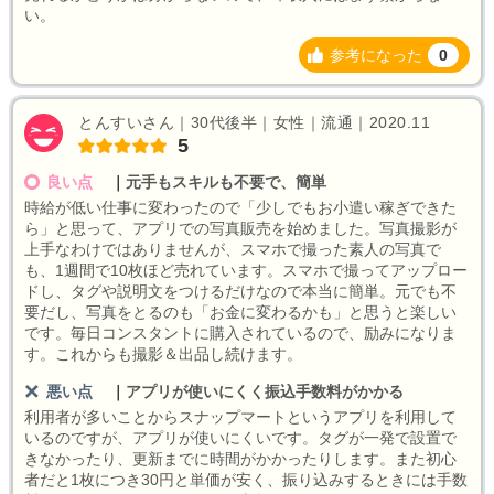
い。
参考になった
0
とんすいさん｜30代後半｜女性｜流通｜2020.11
5
良い点
｜
元手もスキルも不要で、簡単
時給が低い仕事に変わったので「少しでもお小遣い稼ぎできた
ら」と思って、アプリでの写真販売を始めました。写真撮影が
上手なわけではありませんが、スマホで撮った素人の写真で
も、1週間で10枚ほど売れています。スマホで撮ってアップロー
ドし、タグや説明文をつけるだけなので本当に簡単。元でも不
要だし、写真をとるのも「お金に変わるかも」と思うと楽しい
です。毎日コンスタントに購入されているので、励みになりま
す。これからも撮影＆出品し続けます。
悪い点
｜
アプリが使いにくく振込手数料がかかる
利用者が多いことからスナップマートというアプリを利用して
いるのですが、アプリが使いにくいです。タグが一発で設置で
きなかったり、更新までに時間がかかったりします。また初心
者だと1枚につき30円と単価が安く、振り込みするときには手数