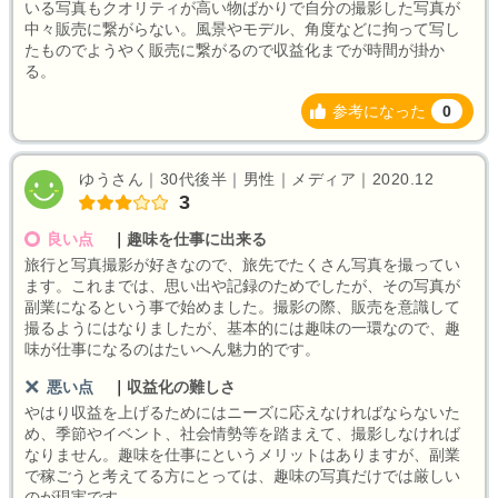
いる写真もクオリティが高い物ばかりで自分の撮影した写真が
中々販売に繋がらない。風景やモデル、角度などに拘って写し
たものでようやく販売に繋がるので収益化までが時間が掛か
る。
参考になった
0
ゆうさん｜30代後半｜男性｜メディア｜2020.12
3
良い点
｜
趣味を仕事に出来る
旅行と写真撮影が好きなので、旅先でたくさん写真を撮ってい
ます。これまでは、思い出や記録のためでしたが、その写真が
副業になるという事で始めました。撮影の際、販売を意識して
撮るようにはなりましたが、基本的には趣味の一環なので、趣
味が仕事になるのはたいへん魅力的です。
悪い点
｜
収益化の難しさ
やはり収益を上げるためにはニーズに応えなければならないた
め、季節やイベント、社会情勢等を踏まえて、撮影しなければ
なりません。趣味を仕事にというメリットはありますが、副業
で稼ごうと考えてる方にとっては、趣味の写真だけでは厳しい
のが現実です。