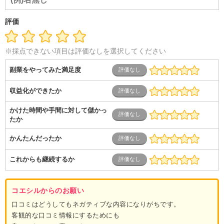
ム開発・SE・インフラ）
エンジニア（機械・電気・電子・半
導体・制御）
警備・交通・建築・土木技術職
医療・福祉・
評価
介護
その他
教育・公務員
学生
自営業・フリーラン
ス
士業・コンサルティング
金融・商社
不動産・保険・サ
ービス
コールセンター
マーケティング・企画
製造業
※採点できない項目は評価なしを選択してください
専業主婦（夫）
営業
副業をやってみた満足度
収益化ができたか
かけた時間や手間に対して儲かっ
たか
かんたんだったか
これからも継続するか
コエシルからのお願い
口コミはどうしてもネガティブな内容になりがちです。
客観的な口コミ情報にするためにも