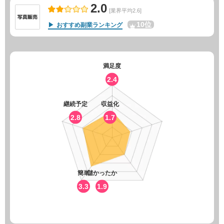
2.0
[業界平均2.6]
10位
おすすめ副業ランキング
満足度
2.4
継続予定
収益化
2.8
1.7
簡単
儲かったか
3.3
1.9