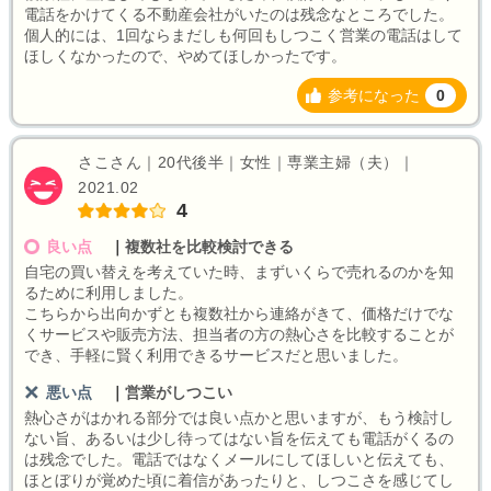
電話をかけてくる不動産会社がいたのは残念なところでした。
個人的には、1回ならまだしも何回もしつこく営業の電話はして
ほしくなかったので、やめてほしかったです。
参考になった
0
さこさん｜20代後半｜女性｜専業主婦（夫）｜
2021.02
4
良い点
｜
複数社を比較検討できる
自宅の買い替えを考えていた時、まずいくらで売れるのかを知
るために利用しました。
こちらから出向かずとも複数社から連絡がきて、価格だけでな
くサービスや販売方法、担当者の方の熱心さを比較することが
でき、手軽に賢く利用できるサービスだと思いました。
悪い点
｜
営業がしつこい
熱心さがはかれる部分では良い点かと思いますが、もう検討し
ない旨、あるいは少し待ってはない旨を伝えても電話がくるの
は残念でした。電話ではなくメールにしてほしいと伝えても、
ほとぼりが覚めた頃に着信があったりと、しつこさを感じてし