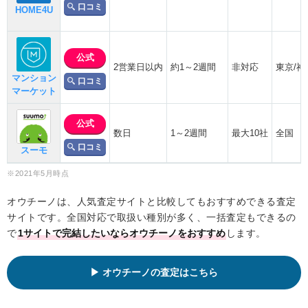
口コミ
HOME4U
公式
2営業日以内
約1～2週間
非対応
東京/神
マンション
口コミ
マーケット
公式
数日
1～2週間
最大10社
全国
口コミ
スーモ
※2021年5月時点
オウチーノは、人気査定サイトと比較してもおすすめできる査定
サイトです。全国対応で取扱い種別が多く、一括査定もできるの
で
1サイトで完結したいならオウチーノをおすすめ
します。
オウチーノの査定はこちら