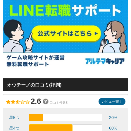
オウチーノの口コミ(評判)
2.6
レビュー書く
口コミ件数5
星5つ
20%
星4つ
60%