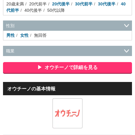
20歳未満
20代前半
20代後半
30代前半
30代後半
40
代前半
40代後半
50代以降
性別
男性
女性
無回答
職業
会社役員・経営者
事務・財務・会計・経理
秘書・受付
ス
ポーツ関連
広告・マスコミ
接客・小売・流通・外食・食
オウチーノで詳細を見る
品
アミューズメント・エンターテイメント・ゲーム関連
美
容・エステ・リラクゼーション
旅行・ホテル・航空・ブライ
ダル・葬祭
メディア職
クリエイティブ・デザイン・映像・
オウチーノの基本情報
音響
芸能・イベント・コンパニオン
ITエンジニア（システ
ム開発・SE・インフラ）
エンジニア（機械・電気・電子・半
導体・制御）
警備・交通・建築・土木技術職
医療・福祉・
介護
その他
教育・公務員
学生
自営業・フリーラン
ス
士業・コンサルティング
金融・商社
不動産・保険・サ
ービス
コールセンター
マーケティング・企画
製造業
専業主婦（夫）
営業