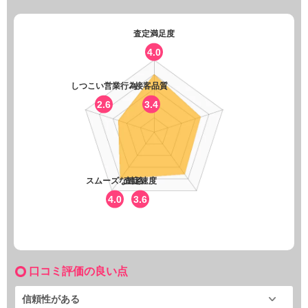
査定満足度
4.0
しつこい営業行為
接客品質
2.6
3.4
スムーズな連絡
査定速度
4.0
3.6
口コミ評価の良い点
信頼性がある