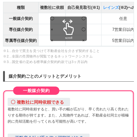
種類
複数社に依頼
自己発見取引(※1)
レインズ
(※2)へ
一般媒介契約
◯
◯
任意
専任媒介契約
×
◯
7営業日以内
scroll
専属専任媒介契約
×
×
5営業日以内
※1...自分で買主を見つけて不動産会社を介さず契約すること
※2...全国の売買物件が閲覧できるネットワークシステム
※3...国交省の定める標準媒介契約約款では3ヶ月以内
媒介契約ごとのメリットとデメリット
一般媒介契約
複数社に同時依頼できる
複数社に同時依頼すると、買い手の幅が広がり、早く売れたり高く売れた
りする期待が持てます。また、人気物件であれば、不動産会社同士が積極
的に売却活動を行ってくれる可能性が高いです。