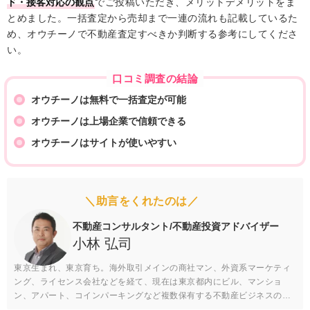
ド・接客対応の観点
でご投稿いただき、メリットデメリットをま
とめました。一括査定から売却まで一連の流れも記載しているた
め、オウチーノで不動産査定すべきか判断する参考にしてくださ
い。
口コミ調査の結論
オウチーノは無料で一括査定が可能
オウチーノは上場企業で信頼できる
オウチーノはサイトが使いやすい
＼助言をくれたのは／
不動産コンサルタント/不動産投資アドバイザー
小林 弘司
東京生まれ、東京育ち。海外取引メインの商社マン、外資系マーケティ
ング、ライセンス会社などを経て、現在は東京都内にビル、マンショ
ン、アパート、コインパーキングなど複数保有する不動産ビジネスのオ
ーナー経営者（創業者）です。ネイティヴによる英語スクールの共同経