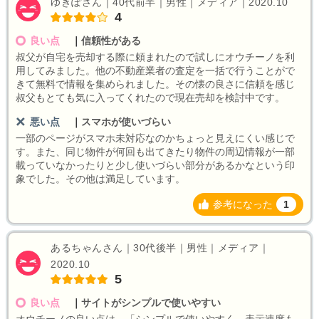
ゆきぽさん｜40代前半｜男性｜メディア｜2020.10
4
良い点
｜
信頼性がある
叔父が自宅を売却する際に頼まれたので試しにオウチーノを利
用してみました。他の不動産業者の査定を一括で行うことがで
きて無料で情報を集められました。その懐の良さに信頼を感じ
叔父もとても気に入ってくれたので現在売却を検討中です。
悪い点
｜
スマホが使いづらい
一部のページがスマホ未対応なのかちょっと見えにくい感じで
す。また、同じ物件が何回も出てきたり物件の周辺情報が一部
載っていなかったりと少し使いづらい部分があるかなという印
象でした。その他は満足しています。
参考になった
1
あるちゃんさん｜30代後半｜男性｜メディア｜
2020.10
5
良い点
｜
サイトがシンプルで使いやすい