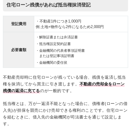
住宅ローン残債があれば抵当権抹消登記
・不動産1件につき1,000円
登記費用
例:土地+物件なら2件になるため2,000円
・解除証書または弁済証書
・抵当権設定契約証書
必要書類
・金融機関の代表者事項証明書
または登記事項証明書
・金融機関の委任状
不動産売却時に住宅ローンが残っている場合、残債を返済し抵当
権を抹消してから買主に引き渡します。
不動産の売却金をローン
残債の返済に充てる
のが一般的です。
抵当権とは、万が一返済不能となった場合に、債権者(ローンの借
入先)が担保を競売にかけ売却できる権利のことです。住宅ローン
を組むときに、借入先の金融機関が司法書士を通じて設定しま
す。