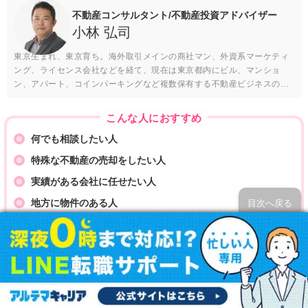
不動産コンサルタント/不動産投資アドバイザー
小林 弘司
東京生まれ、東京育ち。海外取引メインの商社マン、外資系マーケティ
ング、ライセンス会社などを経て、現在は東京都内にビル、マンショ
ン、アパート、コインパーキングなど複数保有する不動産ビジネスのオ
ーナー経営者（創業者）です。ネイティヴによる英語スクールの共同経
営者、地元の区の「ビジネス相談員」、企業顧問なども行っています。
こんな人におすすめ
何でも相談したい人
特殊な不動産の売却をしたい人
実績がある会社に任せたい人
地方に物件のある人
目次へ戻る
何でも相談したい人向け
オウチーノは、 不動産売却で分からないことがあれば、いつでも
専門家の無料相談サービスが利用可能です。 最適のタイミングに