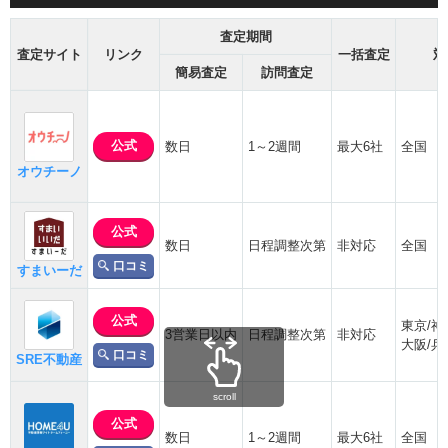
査定期間
査定サイト
リンク
一括査定
対
簡易査定
訪問査定
公式
数日
1～2週間
最大6社
全国
オウチーノ
公式
数日
日程調整次第
非対応
全国
口コミ
すまいーだ
公式
東京/神
3営業日以内
日程調整次第
非対応
大阪/兵
口コミ
SRE不動産
scroll
公式
数日
1～2週間
最大6社
全国