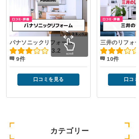
パナソニックリフォーム
三井のリフォ
3.2
scroll
9件
10件
口コミを見る
口コミ
カテゴリー