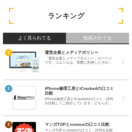
ランキング
よく見られてる
投稿されてる
運営企業とメディアポリシー
「運営企業とメディアポリシー」のページ
です。コエシルは、実際に利用した方の口
コミや評判のみを掲載し、みんなの口コミ
をベースにランキングや評判の比較を掲載
しているサイトです。良い口コミだけでは
なく、悪い口コミもしっかり掲載している
ので、サービスや商品選びにお役立てくだ
さい。
iPhone修理工房とiCrackedの口コミ
比較
iPhone修理工房とiCrackedの口コミ・評判
を比較してご紹介しています。どちらのサ
ービスも実際を利用した方の評判ですの
で、良いところと悪いところどちらも見
て、iPhone修理工房とiCrackedのどちらを
使うのか参考にしてください。
マンガTOPとcomicoの口コミ比較
マンガTOPとcomicoの口コミ・評判を比較