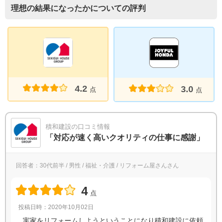
理想の結果になったかについての評判
4.2
3.0
点
点
積和建設の口コミ情報
「対応が速く高いクオリティの仕事に感謝」
回答者：30代前半 / 男性 / 福祉・介護 / リフォーム屋さんさん
4
点
投稿日時：2020年10月02日
実家をリフォームしようということになり積和建設に依頼