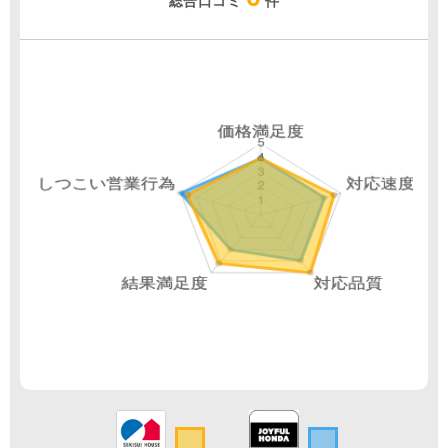
総合口コミ
件