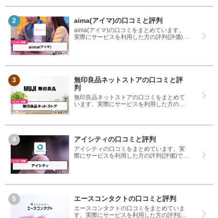
ころどちらも見て、シースリー(本厚木店)と
キレイモ(溝の口駅前店)のどちらを使うのか
参考にしてください。
aima(アイマ)の口コミと評判
aima(アイマ)の口コミをまとめています。
実際にサービスを利用した方の評判(評価)で
すので、良いところと悪いところどちらも
見て、aima(アイマ)を使う参考にしてくだ
さい。
無印良品ネットストアの口コミと評
判
無印良品ネットストアの口コミをまとめて
います。実際にサービスを利用した方の評
判(評価)ですので、良いところと悪いところ
どちらも見て、無印良品ネットストアを使
う参考にしてください。
アイシティの口コミと評判
アイシティの口コミをまとめています。実
際にサービスを利用した方の評判(評価)です
ので、良いところと悪いところどちらも見
て、アイシティを使う参考にしてくださ
い。
エースコンタクトの口コミと評判
エースコンタクトの口コミをまとめていま
す。実際にサービスを利用した方の評判(評