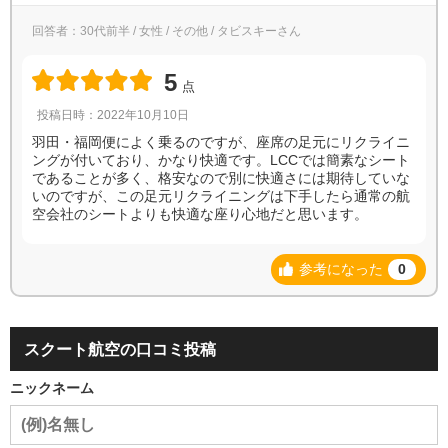
回答者：30代前半 / 女性 / その他 / タビスキーさん
5
点
投稿日時：2022年10月10日
羽田・福岡便によく乗るのですが、座席の足元にリクライニ
ングが付いており、かなり快適です。LCCでは簡素なシート
であることが多く、格安なので別に快適さには期待していな
いのですが、この足元リクライニングは下手したら通常の航
空会社のシートよりも快適な座り心地だと思います。
参考になった
0
スクート航空の口コミ投稿
ニックネーム