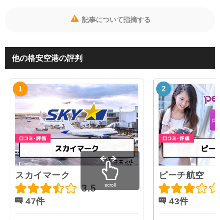
記事について指摘する
他の格安空港の評判
スカイマーク
ピーチ航空
scroll
3.5
47件
43件