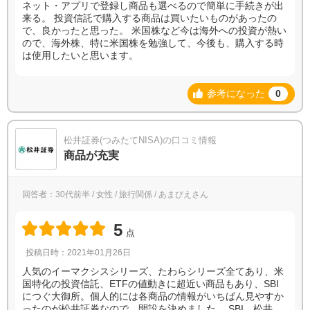
ネット・アプリで登録し商品も選べるので簡単に手続きが出
来る。 投資信託で購入する商品は買いたいものがあったの
で、良かったと思った。 米国株など今は海外への投資が熱い
ので、海外株、特に米国株を勉強して、今後も、購入する時
は使用したいと思います。
参考になった
0
松井証券(つみたてNISA)の口コミ情報
商品が充実
回答者：30代前半 / 女性 / 旅行関係 / あまびえさん
5
点
投稿日時：2021年01月26日
人気のイーマクシスシリーズ、たわらシリーズ全てあり、米
国特化の投資信託、ETFの値動きに超近い商品もあり、SBI
につぐ大御所。個人的には各商品の情報がいちばん見やすか
ったのが松井証券なので、開設を決めました。 SBI、松井、