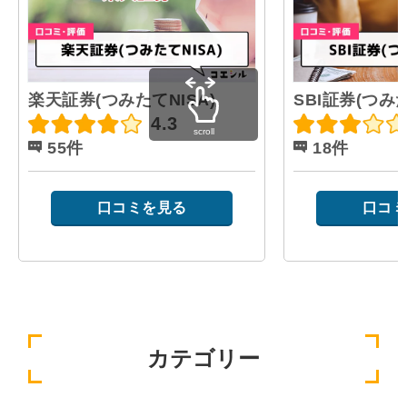
楽天証券(つみたてNISA)
SBI証券(つみた
4.3
scroll
55件
18件
口コミを見る
口コミ
カテゴリー