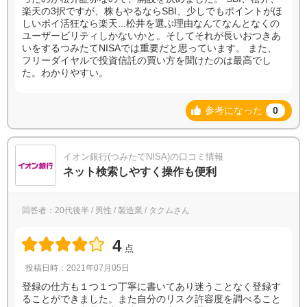
楽天の3択ですが、株もやるならSBI、少しでもポイントがほ
しいポイ活狂なら楽天...松井を選ぶ理由なんてなんとなくの
ユーザービリティしかないかと。そしてそれが長いおつきあ
いをするつみたてNISAでは重要だと思っています。 また、
フリーダイヤルで投資信託の買い方を聞けたのは最高でし
た。わかりやすい。
参考になった
0
イオン銀行(つみたてNISA)の口コミ情報
ネット検索しやすく操作も便利
回答者：20代後半 / 男性 / 製造業 / タクムさん
4
点
投稿日時：2021年07月05日
登録の仕方も１つ１つ丁寧に書いてあり迷うことなく登録す
ることができました。また自分のリスク許容度を調べること