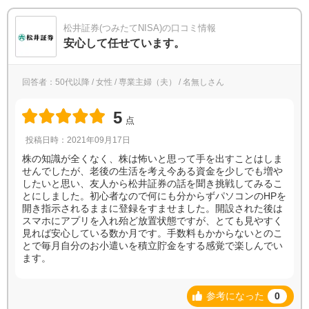
松井証券(つみたてNISA)の口コミ情報
安心して任せています。
回答者：50代以降 / 女性 / 専業主婦（夫） / 名無しさん
5
点
投稿日時：2021年09月17日
株の知識が全くなく、株は怖いと思って手を出すことはしま
せんでしたが、老後の生活を考え今ある資金を少しでも増や
したいと思い、友人から松井証券の話を聞き挑戦してみるこ
とにしました。初心者なので何にも分からずパソコンのHPを
開き指示されるままに登録をすませました。開設された後は
スマホにアプリを入れ殆ど放置状態ですが、とても見やすく
見れば安心している数か月です。手数料もかからないとのこ
とで毎月自分のお小遣いを積立貯金をする感覚で楽しんでい
ます。
参考になった
0